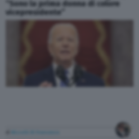
“Sono la prima donna di colore
vicepresidente”
di
Niccolò Di Francesco