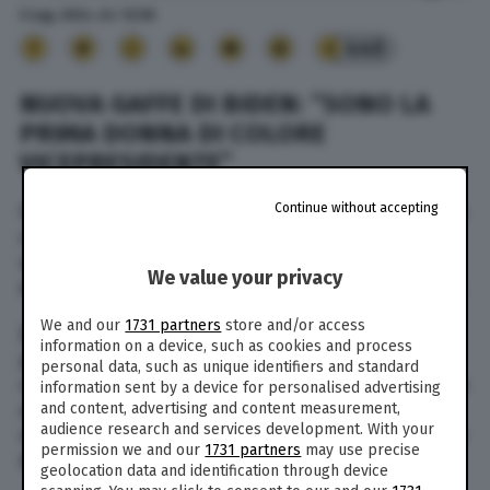
5 Lug. 2024
alle
12:58
440
NUOVA GAFFE DI BIDEN: “SONO LA
PRIMA DONNA DI COLORE
VICEPRESIDENTE”
Continue without accepting
Il presidente uscente Joe Biden non si ritira dalla
corsa alla Casa Bianca, ma intanto commette
un’altra gaffe che fa discutere affermando di
We value your privacy
essere “la prima donna di colore vicepresidente”.
We and our
1731 partners
store and/or access
Durante un’intervista andata in onda in un
information on a device, such as cookies and process
programma radiofonico in Pennsylvania con la
personal data, such as unique identifiers and standard
conduttrice Andrea Lawful-Sanders, infatti, Biden
information sent by a device for personalised advertising
afferma: “Sono stato la prima donna di colore
and content, advertising and content measurement,
audience research and services development. With your
vice presidente, ho servito gli Stati Uniti al fianco
permission we and our
1731 partners
may use precise
di un presidente di colore”.
geolocation data and identification through device