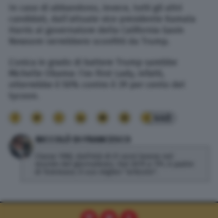
In caso di abbandono, invece, tutti gli altri
candidati, dall’attuale vice presidente Kamala
Harris al governatore della California Gavin
Newsom verrebbero sconfitti da Trump.
L’unica in grado di battere Trump sarebbe
Michelle Obama: l’ex First Lady, infatti,
otterrebbe il 50% contro il 39 per cento del
tycoon.
440
NICCOLÒ DI FRANCESCO
Classe 1982, dall'età di 21 anni lavora nel
mondo del giornalismo. Dal 2019 a TPI, è padre
di Tommaso, il suo miglior "articolo".