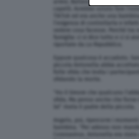
arresi. Ballava e cantava, scarica
capelli. Avrebbe voluto fare l’es
TikTok ed era anche una bambin
l’esigenza di controllarla e infat
vedere cosa facesse. Perché tra n
famiglia: ci si dice tutto e ci si 
riportate da
La Repubblica
.
Eppure qualcosa è accaduto. Sara
piccola Antonella abbia accettato
folle sfida che invita i partecipan
sfidando la morte.
“Ho il timore che qualcuno l’abbi
sfida. Ma penso anche che forse i
lei” rivela il padre della piccola.
Angelo, poi, ripercorre i moment
bambina. “Per adesso non mandi
Coronavirus. Antonella era stata 