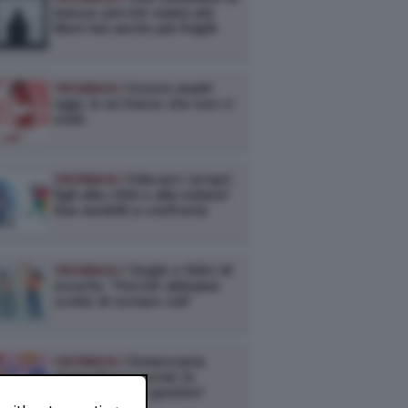
massa: perché siamo più
liberi ma anche più fragili
CRONACA /
Essere madri
oggi, in un Paese che non ci
vede
CRONACA /
Educare i propri
figli alla città o alla natura?
Due modelli a confronto
CRONACA /
Single e felici di
esserlo: “Perché abbiamo
scelto di restare soli”
CRONACA /
Democrazia
domestica e social: la
rivoluzione dei genitori