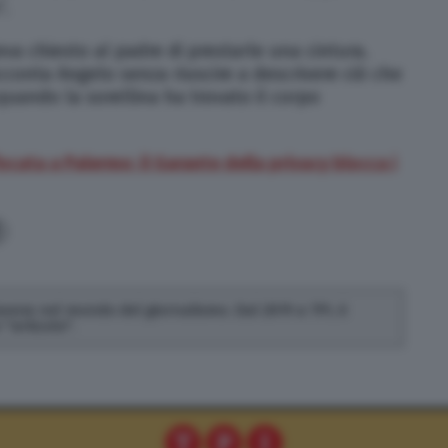
”.
va chiesto al padre di prestarle una cintura.
acconta Angelo senza riuscire a descrivere ciò che
uando la sorellina ha trovato il corpo
ata a Palermo: il Garante della privacy blocca i
 lavora nel mondo del giornalismo. Dal 2019 a TPI, è
"articolo".