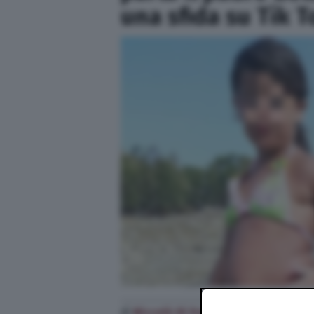
una sfida su Tik T
di
Niccolò Di Francesco