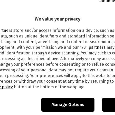
Continue
We value your privacy
BAMBINA MORTA PER UNA SFIDA SU
artners
store and/or access information on a device, such as
ata, such as unique identifiers and standard information sen
rtising and content, advertising and content measurement,
lopment. With your permission we and our
1731 partners
may 
i Tik Tok e c’è riuscita”: sono le parole di Angelo
nd identification through device scanning. You may click to 
 di 10 anni
morta a Palermo per una sfida social
.
 processing as described above. Alternatively you may acces
ange your preferences before consenting or to refuse cons
i donati per volere dei genitori. “Il dono più
cessing of your personal data may not require your consent
 il papà – Perché mia figlia era allegra,
such processing. Your preferences will apply to this website o
 bambini vivranno grazie a lei e rivivrà in loro”.
ences or withdraw your consent at any time by returning to 
 policy
button at the bottom of the webpage.
 social, così come conferma il papà,
 le avevano regalato, in occasione del suo
 tutto suo.
Manage Options
 madre e scaricava TikTok. Allora ci siamo