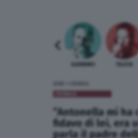
SABELLI FIORETTI
GUIDA BARDI
GAMBINO
TELESE
»
HOME
CRONACA
CRONACA
“Antonella mi ha 
fidavo di lei, er
parla il padre de