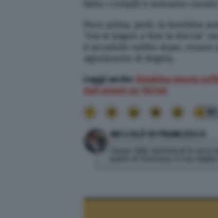
fatto i compiti e avevamo cenato
Poco prima, però, la bambina ave
“Era in bagno a fare la doccia” r
è accaduto subito dopo, ovvero q
agonizzante di Angela.
Leggi anche:
Bambina muore soffoc
dati utenti su TikTok
91
NICCOLÒ DI FRANCESCO
Classe 1982, dall'età di 21 anni
padre di Tommaso, il suo miglior 