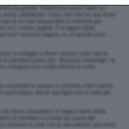
va tutorial per truccarsi o per acconciare i
tetista da grande. Pubblicava questi video su
a molto ubbidiente. Tanto che non ho mai avuto
ti non le ho mai sequestrato il cellulare per
oi non c’erano segreti. È la regola della
aiuta tutti” racconta Angelo, le cui parole sono
nno le indagini a dover chiarire come mai la
 di prendere parte alla “Blackout challenge”, la
ti a stringersi una corda intorno al collo
a contattata in privato e convinta a fare quella
n quei cinque minuti mia figlia non è stata più
i che hanno preceduto la tragica morte della
amo le bambine a scuola per paura del
al cellulare in chat con le sue amiche, poi aveva