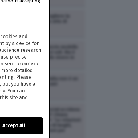
Millennials
 without accepting
CRONACA /
Scegliere la
semplicità è un atto di
resistenza
 cookies and
t by a device for
CRONACA /
Questo modello
 audience research
di vita ci ha resi soli. Ma è
use precise
ancora possibile vivere in
modo diverso
consent to our and
s more detailed
enting. Please
CRONACA /
L’Italia non è un
, but you have a
Paese per giovani
nly. You can
this site and
CRONACA /
I social uccidono
i legami stabili? Chiara
Saraceno a TPI: “Le relazioni
hanno bisogno di luoghi,
Accept All
tempi e occasioni per
svilupparsi”