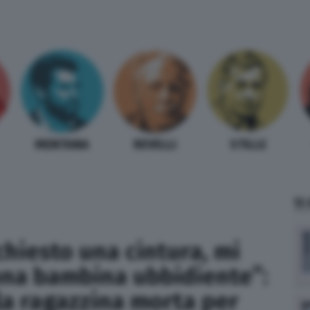
MENTANA
REVELLI
STILLE
TI
chiesto una cintura, mi
a una bambina ubbidiente”:
lla ragazzina morta per