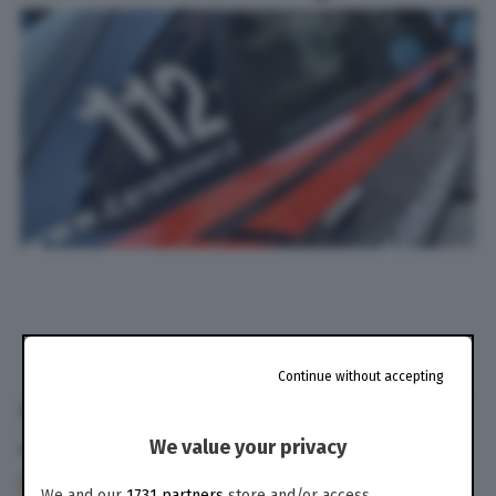
Continue without accepting
di
Anton Filippo Ferrari
We value your privacy
23 Lug. 2022
alle
15:30
617
We and our
1731 partners
store and/or access