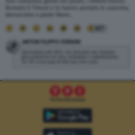
loro coetaneo; giunti sul posto, i militari hanno
fermato il 17enne e lo hanno portato in caserma,
denunciato a piede libero.
617
ANTON FILIPPO FERRARI
Giornalista dal 2014. Ha lavorato per testate
giornalistiche on line, televisive e radiofoniche.
Su TPI si occupa di SEO ma non solo.