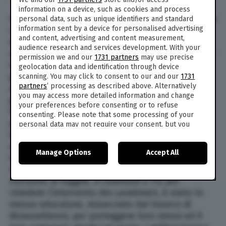
information on a device, such as cookies and process
Una ragazza di 13 anni è stata aggredita, sbattuta
personal data, such as unique identifiers and standard
information sent by a device for personalised advertising
contro un muro e costretta a baciare il suo
and content, advertising and content measurement,
aggressore, un ragazzo egiziano di 17 anni. E’
audience research and services development. With your
successo a Genova, ai Bagni San Nazaro, uno dei
permission we and our
1731 partners
may use precise
tanti stabilimenti balneari di Corso Italia. La
geolocation data and identification through device
giovane è riuscita a divincolarsi dal ragazzo che
scanning. You may click to consent to our and our
1731
partners
’ processing as described above. Alternatively
avrebbe accerchiato la tredicenne insieme a un
you may access more detailed information and change
gruppo di altri coetanei. Le sua urla, infatti,
your preferences before consenting or to refuse
hanno richiamato l’attenzione delle persone
consenting. Please note that some processing of your
presenti e alcuni bagnanti sono intervenuti
personal data may not require your consent, but you
insieme a un educatore che aveva
have a right to object to such processing. Your
preferences will apply to this website only. You can
accompagnato il gruppo di giovanissimi, tra cui
Manage Options
Accept All
change your preferences or withdraw your consent at
la vittima, nello stabilimento di Genova,
any time by returning to this site and clicking the
privacy
riuscendo a bloccare l’aggressore che stava
policy
button at the bottom of the webpage.
cercando di fuggire. A chiamare il 112 per
chiedere l’intervento dei carabinieri, è stato lo
stesso educatore, minacciato dal branco di
diciassettenni, per proteggere loro stessi ed il