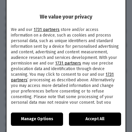
“Non era un semplice toast, c’erano all’interno
We value your privacy
anche delle patate fritte. Per tagliarlo in due
abbiamo impiegato del tempo. E il lavoro si
We and our
1731 partners
store and/or access
paga”: lo dichiara a
La Repubblica
Cristina Biacchi
information on a device, such as cookies and process
titolare, insieme al marito, del bar Pace a Gera
personal data, such as unique identifiers and standard
Lario in provincia di Como salita alla ribalta della
information sent by a device for personalised advertising
cronaca per aver fatto pagare un cliente due
and content, advertising and content measurement,
audience research and services development. With your
euro in più per aver diviso a metà un toast.
permission we and our
1731 partners
may use precise
geolocation data and identification through device
La donna al quotidiano dichiara di essere più che
scanning. You may click to consent to our and our
1731
altro contrariata dal fatto che lo stesso cliente
partners
’ processing as described above. Alternatively
“insoddisfatto” non lo abbia detto subito
you may access more detailed information and change
denunciando successivamente l’accaduto
your preferences before consenting or to refuse
consenting. Please note that some processing of your
attraverso lo scontrino, la cui foto è diventata
personal data may not require your consent, but you
virale sui social.
have a right to object to such processing. Your
preferences will apply to this website only. You can
Secondo quanto riferisce la donna, infatti, il
Manage Options
Accept All
change your preferences or withdraw your consent at
supplemento indicato con la voce “tagliato a
any time by returning to this site and clicking the
privacy
policy
button at the bottom of the webpage.
metà”, ovvero la divisione in due del toast