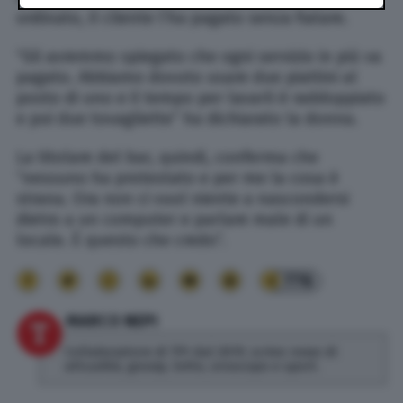
ordinato, il cliente l’ha pagato senza fiatare.
“Gli avremmo spiegato che ogni servizio in più va
pagato. Abbiamo dovuto usare due piattini al
posto di uno e il tempo per lavarli è raddoppiato
e poi due tovagliette” ha dichiarato la donna.
La titolare del bar, quindi, conferma che
“nessuno ha protestato e per me la cosa è
strana. Ora non ci vuol niente a nascondersi
dietro a un computer e parlare male di un
locale. È questo che credo”.
776
MARCO NEPI
Collaboratore di TPI dal 2019, scrivo news di
attualità, gossip, lotto, oroscopo e sport.