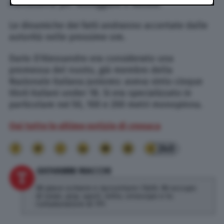
Pietrasanta per festeggiare il Natale.
Le dinamiche dei fatti andranno accertate dalle
autorità nelle prossime ore.
Dario D’Alessandro era considerato una
promessa del nuoto, già membro della
Nazionale italiana juniores: aveva vinto cinque
titoli italiani under 18. Si era specializzato in
particolare nei 50, 100 e 200 metri monopinna.
Qui tutte le ultime notizie di cronaca
240
GIOVANNI MACCHI
Mi piace scrivere e raccontare i fatti. Mi occupo
di news, pop, sport, lotto, oroscopo e tv.
Collaboratore di TPI