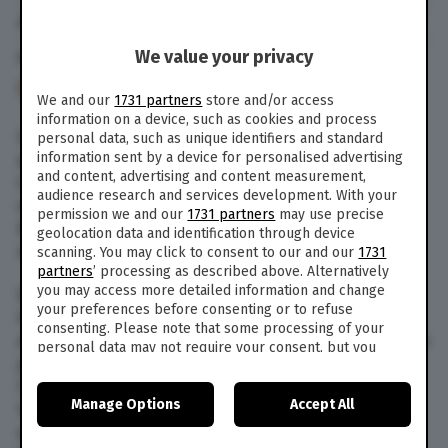
di
Giovanni Macchi
We value your privacy
25 Dic. 2019
alle
11:36
- Aggiornato il
25 Dic. 2019
alle
11:39
240
We and our
1731 partners
store and/or access
information on a device, such as cookies and process
Incidente mortale nella notte di Natale, intorno
personal data, such as unique identifiers and standard
information sent by a device for personalised advertising
alle 2.30, a Capezzano Pianore, frazione di
and content, advertising and content measurement,
Camaiore in Versilia, in provincia di Lucca. La
audience research and services development. With your
vittima è un 16enne del posto, Dario
permission we and our
1731 partners
may use precise
D’Alessandro, campione italiano under 18 di
geolocation data and identification through device
nuoto pinnato.
scanning. You may click to consent to our and our
1731
partners
’ processing as described above. Alternatively
you may access more detailed information and change
Da quanto emerso, il ragazzo, mentre viaggiava
your preferences before consenting or to refuse
lungo la via Sarzanese in sella allo suo scooter
consenting. Please note that some processing of your
avrebbe prima urtato un’auto che lo precedeva e
personal data may not require your consent, but you
poi sarebbe finito contro un muretto. Sul posto
have a right to object to such processing. Your
l’auto medica della Misericordia e i carabinieri.
preferences will apply to this website only. You can
Manage Options
Accept All
change your preferences or withdraw your consent at
Sembra che la vittima stesse tornando a casa
any time by returning to this site and clicking the
privacy
dopo una serata trascorsa con gli amici a
policy
button at the bottom of the webpage.