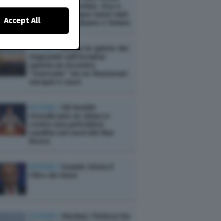
per riaprire Hormuz. Usa e
Israele preparano nuovi raid.
Accept All
Escalation in Libano e Yemen
ESTERI /
Dietro le quinte dei
negoziati sull’Ucraina:
spunta un incontro
“riservato” tra ex funzionari
europei e russi
ESTERI /
Gli Houthi
rivendicano un attacco
contro una petroliera
saudita nel nord del Mar
Rosso
ESTERI /
Israele rinvia il
ritiro da Gaza
ESTERI /
Hormuz: l'intesa tra