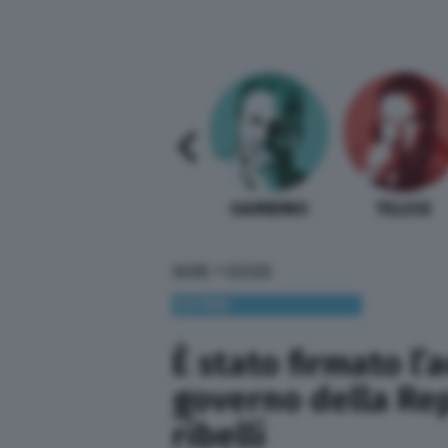
SABELLI FIORETTI
GUIDA BARDI
GAMBINO
TELESE
»
HOME
ESTERI
ESTERI
È stato firmato l’a
governo della Rep
ribelli