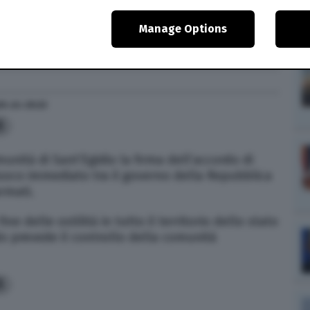
ollerà l'attuazione dell'accordo che prevede un
Manage Options
tte le forze in campo
20
alle
20:23
5
nità di Sant’Egidio la firma dell’accordo di
uoco immediato tra il governo della Repubblica
armati.
ine delle ostilità in tutto il territorio dello stato
do prevede il controllo della comunità
5