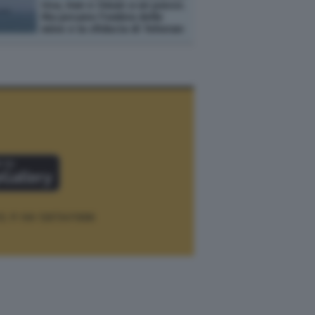
Usa, Iran e Oman a un passo.
Ma pesano l'ombra delle
mine e la sfiducia di Teheran
12.
P. IVA 12073411006