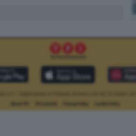
le S.r.l. – Registrazione al Tribunale di Roma n.294 del 19 ottobre 20
About TPI
TPI Contatti
Privacy Policy
Cookie Policy