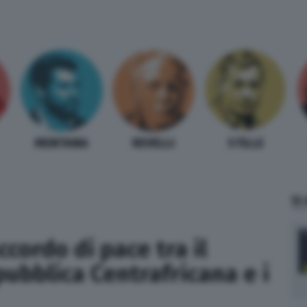
MENTANA
REVELLI
STILLE
TI
ccordo di pace tra il
ubblica Centrafricana e i