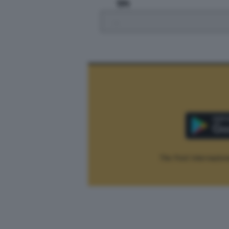
TPI
.
The Post Internaziona