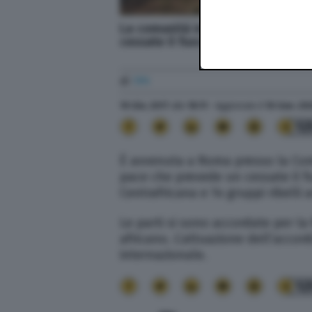
La comunità internazionale contr
cessate il fuoco immediato tra tu
di
TPI
19 Giu. 2017
alle
18:11
- Aggiornato il
10 Gen. 20
12
È avvenuta a Roma presso la Comu
pace che prevede un cessate il f
Centrafricana e 14 gruppi ribelli 
Le parti si sono accordate per la f
africano. L’attuazione dell’accor
internazionale.
12