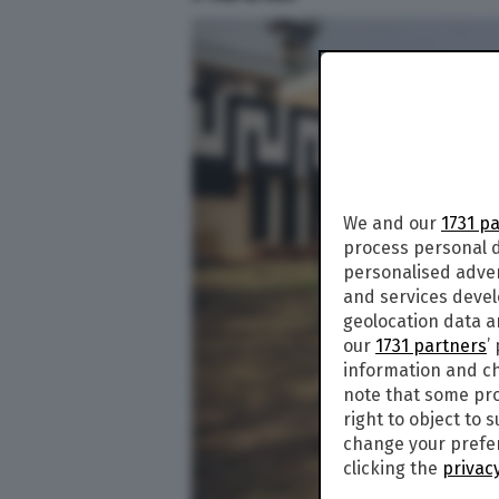
We and our
1731 p
process personal d
personalised adve
and services deve
geolocation data a
our
1731 partners
’
information and ch
note that some pro
right to object to 
change your prefer
clicking the
privacy