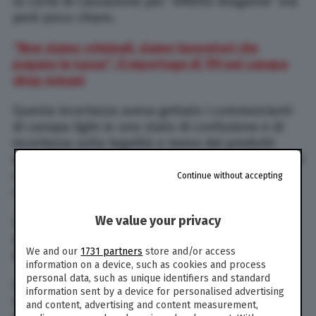
la Corte di Cassazione per “effetto drogante” era
però poco chiaro.
“Non siamo criminali, siamo lavoratori che
pagano le tasse”: il reportage di TPI nei canapa
shop romani
Questa incertezza aveva gettato i commercianti
di canapa light in uno stato di confusione e di
incertezza sulla legalità o meno dei prodotti
esposti nei loro negozi (qui il
reportage
di TPI nei
canapa shop di Roma e
l’intervista
a un
Continue without accepting
commerciante).
We value your privacy
La legge del 2016 consentiva infatti la vendita di
prodotti con un livello di Thc inferiore allo 0,6
We and our
1731 partners
store and/or access
per cento
information on a device, such as cookies and process
personal data, such as unique identifiers and standard
Le motivazioni pubblicate oggi stabiliscono che
information sent by a device for personalised advertising
la coltivazione e
la vendita della cannabis e dei
and content, advertising and content measurement,