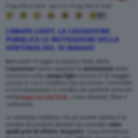
11 Lug. 2019
alle
20:19
- Aggiornato il
12 Lug. 2019
alle
14:29
92
CANAPA LIGHT, LA CASSAZIONE
PUBBLICA LE MOTIVAZIONI DELLA
SENTENZA DEL 30 MAGGIO
Mercoledì 11 luglio le Sezioni Unite della
Cassazione
hanno esposto le
motivazioni
della
sentenza sulla
canapa light
emessa il 30 maggio
scorso in cui si stabiliva che ad essere consentita
è esclusivamente la vendita dei prodotti elencati
dall
a
legge 242 del 2016
, come alimenti, fibre e
carburanti.
La sentenza stabiliva che ad essere vietata è la
vendita di prodotti derivati da cannabis
salvo
quelli privi di effetto drogante
. Cosa intendesse