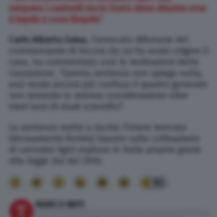
vengano i controlli ma lo Stato deve chiarire cosa
è legale e cosa illegale”
Carlo Alberto Zaina
, l’avvocato difensore del
commerciante di Ancora da cui ha avuto origine il
caso, ha commentato così le motivazioni della
Cassazione: “Questa sentenza non spiega nulla,
anzi rende ancora più confuso il quadro generale
non tenendo in minima considerazione oltre
trent’anni di studi scientifici”.
La sentenza mette a rischio l’intero mercato
(decisamente florido) basato sulla coltivazione
di cannabis light esploso in Italia proprio grazie
alla legge 242 del 2016.
92
MARCO NEPI