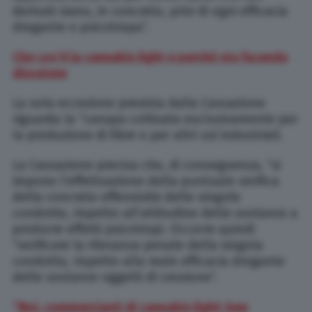
derivati siano, in concreto, privi di ogni efficacia
drogante o psicotropa”.
Che cos’è la cannabis light e perché sta facendo
discutere
La sola eccezione prevista dalla Cassazione
riguarda la “canapa coltivata esclusivamente per
la produzione di fibre o per altri usi industriali.
La Cassazione precisa che, di conseguenza, “si
impone l’effettuazione della puntuale verifica
della concreta offensività delle singole
condotte, rispetto all’attitudine delle sostanze a
produrre effetti psicotropi. Occorre quindi
“verificare la rilevanza penale della singola
condotta, rispetto alla reale efficacia drogante
delle sostanze oggetti di cessione”.
“Noi, commercianti di cannabis light: ben