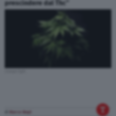
prescindere dal Thc”
Canapa light
di
Marco Nepi