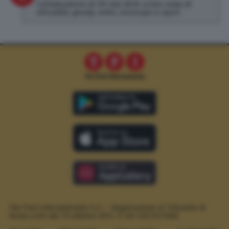
Collaboratore di TPI dal 2019, scrivo news di
attualità, gossip, lotto, oroscopo e sport.
The Post Internazionale S.r.l. – Registrazione al Tribunale di
Roma n.294 del 19 ottobre 2012.
P. IVA 12073411006