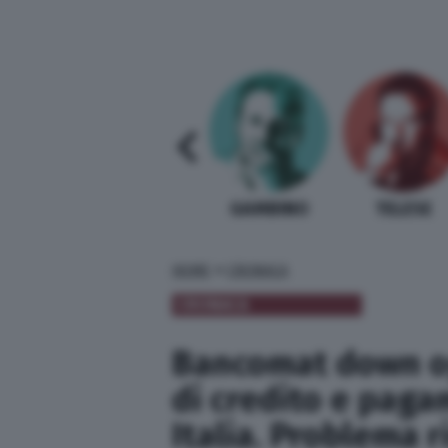
SABELLI FIORETTI
GUIDA BARDI
GAMBINO
TELESE
»
HOME
CRONACA
CRONACA
Bancomat down ogg
di credito e pagam
Italia. Problema r