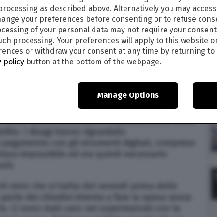
 processing as described above. Alternatively you may acces
alle
15:32
ange your preferences before consenting or to refuse cons
5
cessing of your personal data may not require your consent
such processing. Your preferences will apply to this website o
APRILE 2022: POS, CARTE DI
ences or withdraw your consent at any time by returning to 
LETTRONICI NON FUNZIONANO IN
 policy
button at the bottom of the webpage.
CEDE, MOTIVO, PERCHÉ
Manage Options
nata di oggi, venerdì 15 aprile. Sono state molte
ocial, di un blocco dei pagamenti elettronici.
In molti hanno lamentato l’impossibilità ad usare
edito. I disagi hanno riguardato
 pagamento con gli strumenti digitali, compreso
ultava impossibile ed era quindi necessario
nti.
i visto che si tratta del venerdì prima delle
arte dei cittadini intenta a fare la spesa senza
la. Ci sono stati caos nei supermercati con la