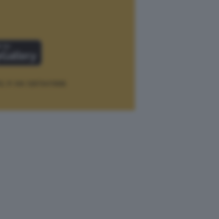
12.
P. IVA 12073411006