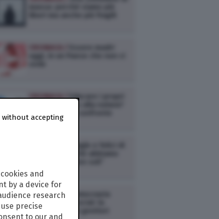
massa: perché siamo più
liberi ma anche più fragili
CRONACA /
Essere madri
oggi, in un Paese che non ci
vede
CRONACA /
Educare i propri
figli alla città o alla natura?
Due modelli a confronto
 without accepting
CRONACA /
Single e felici di
esserlo: “Perché abbiamo
scelto di restare soli”
 cookies and
t by a device for
CRONACA /
Democrazia
 audience research
domestica e social: la
use precise
rivoluzione dei genitori
consent to our and