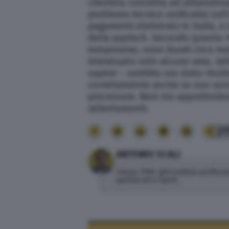
clientela costretta ad abbandona
problema tecnico verificatisi sull
pagamenti elettronici in Italia, e 
della paytech. Secondo quanto ri
temporanei, sono durati circa mezz
interessato solo alcune aree, ral
sapere – sarebbe ora stato risolto
correttamente anche se non sono
processare. Nexi sta approfonde
rallentamenti.
27
ANTONIO SCALI
Classe 1992, giornalista profess
spettacoli e sport.