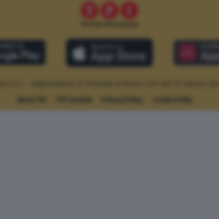
le S.r.l. – Registrazione al Tribunale di Roma n.294 del 19 ottobre 20
About TPI
TPI Contatti
Privacy Policy
Cookie Policy