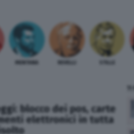
MENTANA
REVELLI
STILLE
TI
i: blocco dei pos, carte
enti elettronici in tutta
isolto