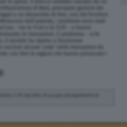
re la spesa. Il blocco sarebbe causato da un
’infrastruttura di Nexi, principale gestore dei
legati a un disservizio di Ibm, uno dei fornitori
feriscono dall’azienda, i problemi sono stati
’ora – tra le 11.45 e le 12.15 – e hanno
lentando le transazioni. Il problema – si fa
, il servizio ha ripreso a funzionare
 escluse alcune ‘code’ nelle transazioni da
ndo con Ibm le ragioni che hanno provocato i
5
ionista. A TPI dal 2019, mi occupo principalmente di