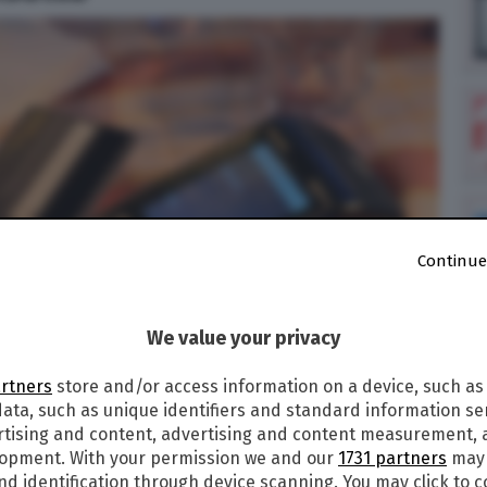
Continue
We value your privacy
artners
store and/or access information on a device, such as
ata, such as unique identifiers and standard information sen
rtising and content, advertising and content measurement,
lopment. With your permission we and our
1731 partners
may 
nd identification through device scanning. You may click to 