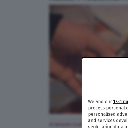
We and our
1731 p
process personal d
personalised adve
and services deve
di
Antonio Scali
geolocation data a