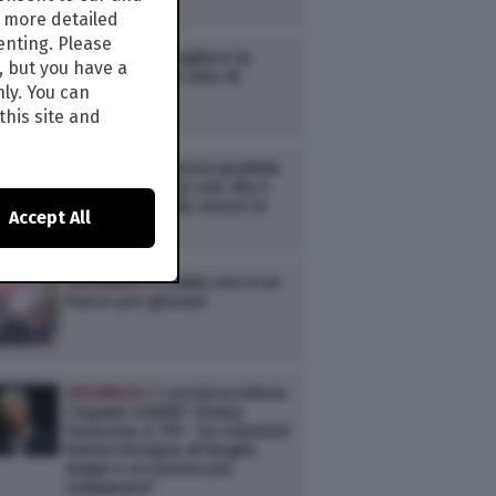
Millennials
s more detailed
enting. Please
CRONACA /
Scegliere la
, but you have a
semplicità è un atto di
nly. You can
resistenza
this site and
CRONACA /
Questo modello
di vita ci ha resi soli. Ma è
ancora possibile vivere in
Accept All
modo diverso
CRONACA /
L’Italia non è un
Paese per giovani
CRONACA /
I social uccidono
i legami stabili? Chiara
Saraceno a TPI: “Le relazioni
hanno bisogno di luoghi,
tempi e occasioni per
svilupparsi”