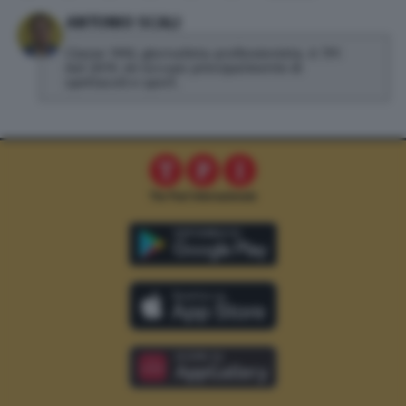
ANTONIO SCALI
Classe 1992, giornalista professionista. A TPI
dal 2019, mi occupo principalmente di
spettacoli e sport.