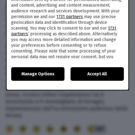
guidarla, ma vediamo!”, replica il cantante.
and content, advertising and content measurement,
audience research and services development. With your
Divertente è poi un’altra storia in cui si vede
permission we and our
1731 partners
may use precise
Fedez che deve tornare in casa perché si è
geolocation data and identification through device
dimenticato le chiavi: “Partiamo bene”,
scanning. You may click to consent to our and our
1731
commenta ironica Ferragni.
partners
’ processing as described above. Alternatively
you may access more detailed information and change
Dalle Storie, diventate virali, si vede che si tratta
your preferences before consenting or to refuse
consenting. Please note that some processing of your
di una fiammante Ferrari nuova con gli interni
personal data may not require your consent, but you
neri. Alla domanda “com’è”, Fedez risponde con
have a right to object to such processing. Your
un secco: “Molto bella”, tradendo una certa
preferences will apply to this website only. You can
tensione. Nel video pubblicato su TikTok si vede
Manage Options
Accept All
change your preferences or withdraw your consent at
any time by returning to this site and clicking the
privacy
un Federico piuttosto impacciato alla guida, che
policy
button at the bottom of the webpage.
ha anche fatto scattare l’allarme di un’auto
vicina. Iconica infine l’espressione tra il
terrorizzato e il meravigliato di Ferragni,
impressionata dall’accelerazione poderosa della
Ferrari.
581