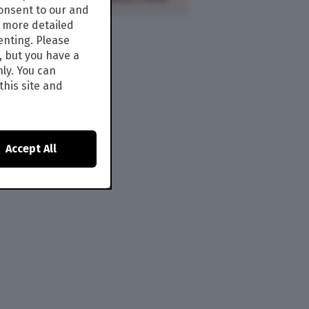
consent to our and
s more detailed
enting. Please
, but you have a
nly. You can
this site and
Accept All