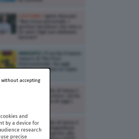
di corrente
COSTUME /
Iginio Massari:
“Non trovo personale, i
genitori decidono che sino a
30 anni i figli non debbano
lavorare”
AMBIENTE /
È uscito il nuovo
numero di The Post
Internazionale. Da oggi
potete acquistare la copia
digitale
 without accepting
COSTUME /
Palio di Siena 3
luglio 2026, vincitore: chi ha
vinto la Carriera di oggi |
Risultato
 cookies and
COSTUME /
Palio di Siena 3
t by a device for
luglio 2026, il drappellone
 audience research
che sarà consegnato alla
use precise
contrada vincitrice | FOTO