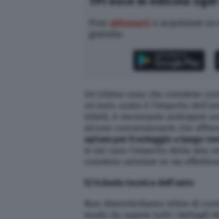
TPI esce in edicola ogni
Puoi
abbonarti
o acquistare un
gratuita:
Un’ultima cosa che conviene cont
un’auto usata è l’importo dell’an
infatti, è necessario anticipare
alcune concessionarie che offrono
optare per il noleggio a lungo te
in tal caso l’importo della rata
conviene valutare se sia effetti
5) Scheda tecnica dell’auto
Non dimentichiamo infine di cont
modo da sapere tutti i dettagli d