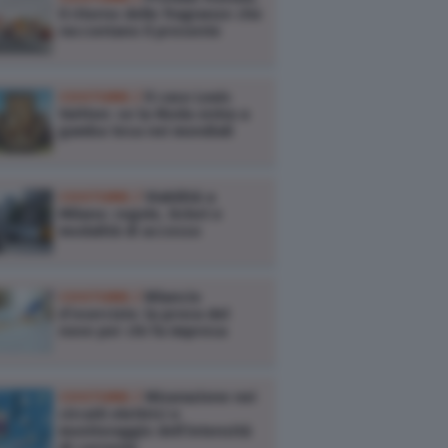
il ritorno delle fragranze che
raccontano il presente
COSTUME /
Il caso Louis
Vuitton: se la Moda entra a
gamba tesa nei mondiali
COSTUME /
Viabilità a
Milano: regole, ticket e
modalità di accesso
COSTUME /
Bilancio
d’esercizio: la prova del
nove per chi fa impresa
COSTUME /
Misurazione nei
circuiti elettrici e
monitoraggio dell’intensità