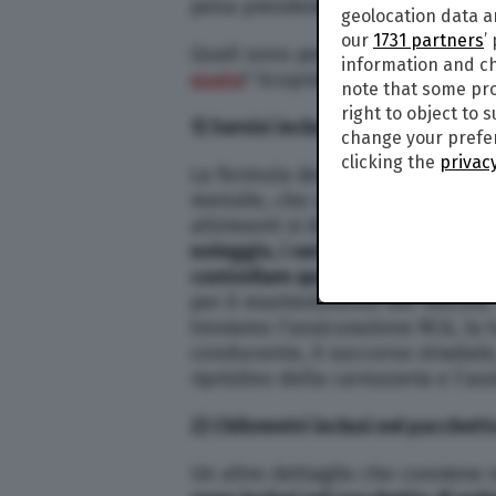
pena prendere in considerazione
geolocation data a
our
1731 partners
’
Quali sono però le cose da contr
information and ch
usate
? Scopriamolo insieme.
note that some pro
right to object to 
1) Servizi inclusi nel canone mens
change your prefer
clicking the
privacy
La formula del noleggio a lungo
mensile, che comprende spesso e 
altrimenti si dovrebbero sosten
noleggio, i servizi inclusi nel c
controllare questo aspetto
, perc
per il mantenimento del veicolo. T
troviamo l’assicurazione RCA, la t
conducente, il soccorso stradale,
ripristino della carrozzeria e l’as
2) Chilometri inclusi nel pacchett
Un altro dettaglio che conviene s