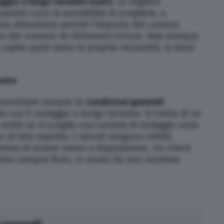
eggio a lungo termine usato.
Le migliori
uesto caso la possibilità di scegliere, a
 ma attenzione perché l’importo del canone
 del numero di chilometri inclusi. Vale dunque
capire quali siano le proprie necessità, in base
usata
ntrollare sempre le
condizioni generali
 con il noleggio a lungo termine. Si tratta di un
verità se si sceglie una società di noleggio seria
o di tale aspetto
.
I veicoli vengono infatti
rima di essere messi a disposizione. Un check
iene sempre farlo, in modo da non rischiare