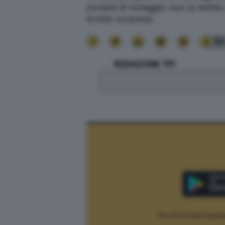
società di noleggio non la mette 
brutte sorprese.
9
REDAZIONE TPI
.
The Post Internaziona