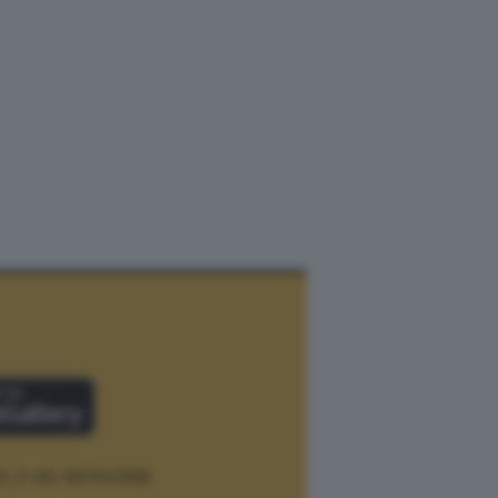
12.
P. IVA 12073411006