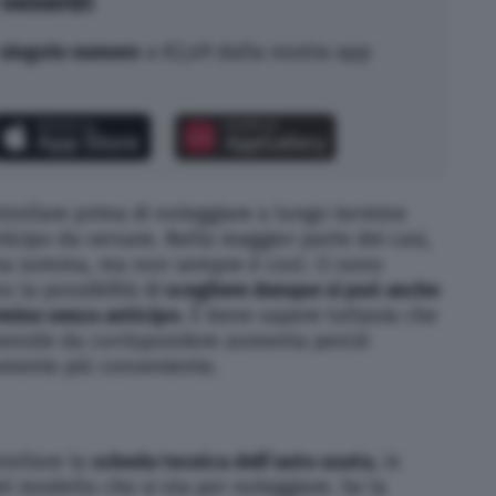
 venerdì
singolo numero
a €2,49 dalla nostra app
rollare prima di noleggiare a lungo termine
ticipo da versare. Nella maggior parte dei casi,
 una somma, ma non sempre è così. Ci sono
 la possibilità di
scegliere dunque si può anche
rmine senza anticipo.
È bene sapere tuttavia che
 mensile da corrispondere aumenta perciò
vamente più conveniente.
rollare la
scheda tecnica dell’auto usata
, in
el modello che si sta per noleggiare. Se la