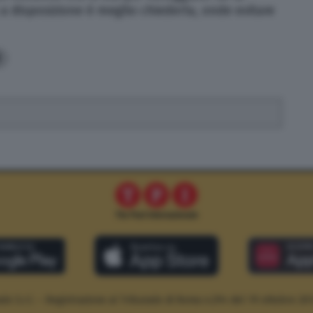
a disposizione è meglio chiederla, onde evitare
0
le S.r.l. – Registrazione al Tribunale di Roma n.294 del 19 ottobre 20