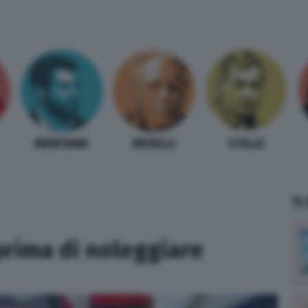
MENTANA
REVELLI
STILLE
TI
prima di noleggiare