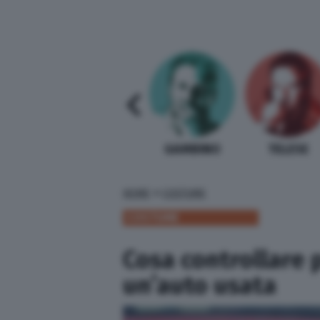
SABELLI FIORETTI
GUIDA BARDI
GAMBINO
TELESE
»
HOME
COSTUME
COSTUME
Cosa controllare 
un’auto usata