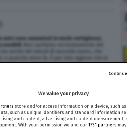
0
lle auto sono aumentati in modo vertiginoso,
cessibili.
Non parliamo esclusivamente dei
 ma anche dei veicoli di seconda mano, che
o a qualche anno fa. È per tale ragione che in
formula del noleggio a lungo termine
e per
ibile si rivolgono anche in questo caso al
Continue
ggio di questa formula è legato alla
rapida
We value your privacy
lo richiesto
: si tratta di
auto in pronta consegna
,
quindi ai tempi di produzione e arrivo in
artners
store and/or access information on a device, such as
 sottostare un’auto acquistata nuova, in
ata, such as unique identifiers and standard information sen
ove i tempi di attesa possono arrivare anche a
rtising and content, advertising and content measurement,
mente di un’alternativa interessante, che vale la
lopment. With your permission we and our
1731 partners
may 