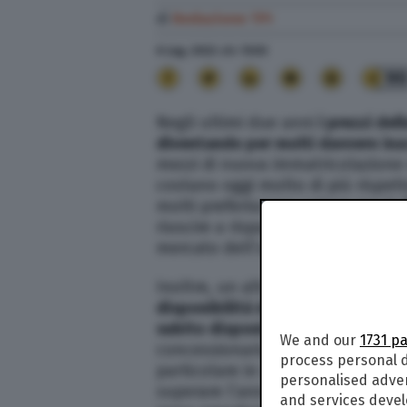
di
Redazione TPI
6 Lug. 2022
alle
13:02
9
Negli ultimi due anni
i prezzi de
diventando per molti davvero inac
mezzi di nuova immatricolazione
costano oggi molto di più rispett
molti preferiscono optare per la
riuscire a risparmiare il più poss
mercato dell’usato.
Inoltre, un altro notevole vanta
disponibilità del modello di veico
subito disponibili
, non vincolate 
We and our
1731 p
concessionaria a cui deve invece
process personal d
particolare in questo periodo, d
personalised adve
superare l’anno. Si tratta sicura
and services deve