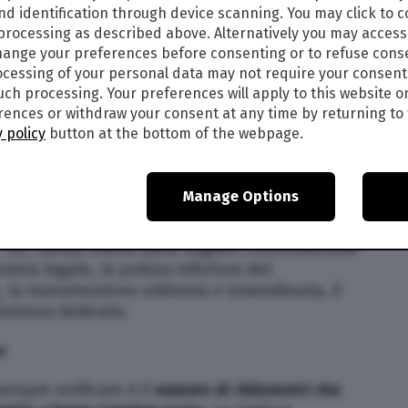
.
nd identification through device scanning. You may click to 
 processing as described above. Alternatively you may acces
ollare in caso di
noleggio lungo termine auto
ange your preferences before consenting or to refuse cons
cessing of your personal data may not require your consent
such processing. Your preferences will apply to this website o
ile
ences or withdraw your consent at any time by returning to 
 policy
button at the bottom of the webpage.
 termine prevede il pagamento di un canone
volentieri la maggior parte dei costi che
ere in autonomia.
A seconda della società di
Manage Options
anone possono variare dunque è sempre buona cosa
hé fa una grande differenza sulla spesa annuale
ra i servizi offerti dalle migliori concessionarie
utela legale, la polizza infortuni del
 la manutenzione ordinaria e straordinaria, il
sistenza dedicata.
o
empre verificare è il
numero di chilometri che