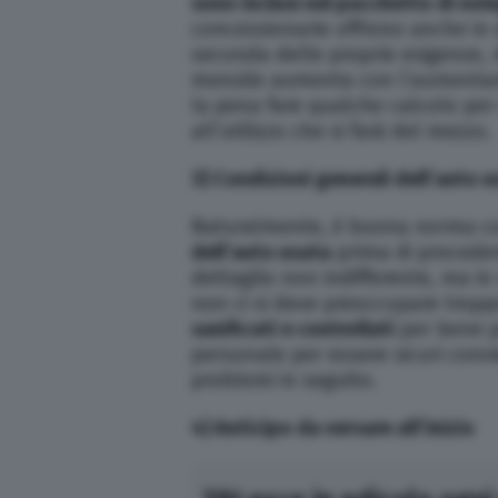
sono inclusi nel pacchetto di nol
concessionarie offrono anche in q
seconda delle proprie esigenze,
mensile aumenta con l’aumentare
la pena fare qualche calcolo per 
all’utilizzo che si farà del mezzo.
3) Condizioni generali dell’auto 
Naturalmente, è buona norma co
dell’auto usata
prima di procedere
dettaglio non indifferente, ma in 
non ci si deve preoccupare tropp
sanificati e controllati
per bene p
personale per essere sicuri conv
problemi in seguito.
4) Anticipo da versare all’inizio