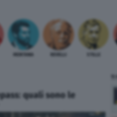
MENTANA
REVELLI
STILLE
TI
pass: quali sono le