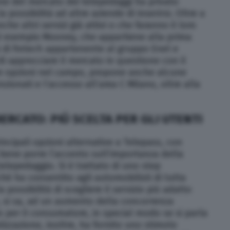
one del mercato dei telepedaggi ha privato
possibilità ad altre aziende di inserirsi. Oltre a
e altri servizi già attivi o che faranno il loro
ad esempio Mooney, che appartiene alla prima
tà di fintech appartenente al gruppo Enel e
i approcciare il mercato in questione con il
tre opzioni nel campo, propone anche alcune
ionati e l’accesso all’area C Milano, oltre alla
ERCATO: PIÙ SCELTA PER GLI UTENTI
ncipali opzioni alternative a Telepass, con
bene porre l’accento sull’importanza della
telepedaggio. Si è trattato di uno step
hé ha consentito agli automobilisti di tutta
a possibilità di scegliere il servizio più adatto
e, si sa, ad un aumento della concorrenza
per il consumatore, in special modo se si parla
ralizzazione, inoltre, ha fornito uno stimolo