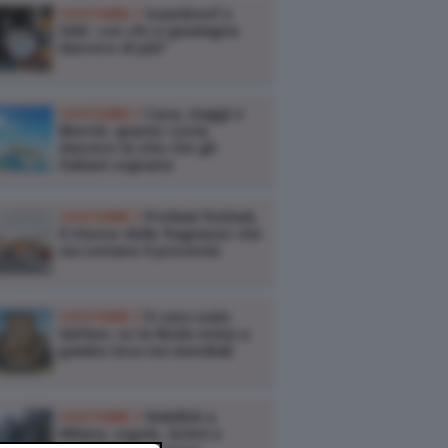
COSTUME /
Soundreef o
SIAE: con chi si guadagna
davvero di più?
COSTUME /
Casa, viaggi e
libertà: quanto costa
davvero la vita che gli
italiani sognano
COSTUME /
Profumi fruttati,
il ritorno delle fragranze che
raccontano il presente
COSTUME /
Il caso Louis
Vuitton: se la Moda entra a
gamba tesa nei mondiali
COSTUME /
Viabilità a
Milano: regole, ticket e