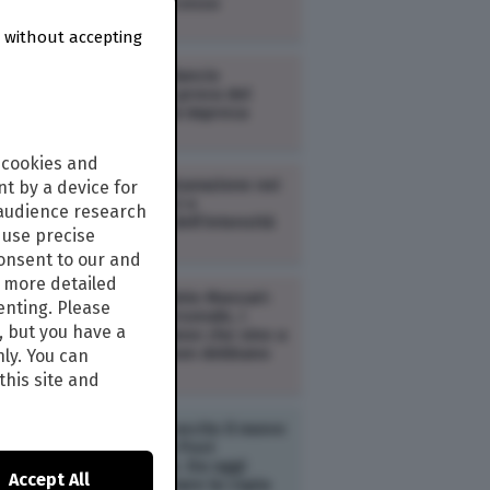
modalità di accesso
 without accepting
COSTUME /
Bilancio
d’esercizio: la prova del
nove per chi fa impresa
 cookies and
COSTUME /
Misurazione nei
t by a device for
circuiti elettrici e
 audience research
monitoraggio dell’intensità
use precise
di corrente
consent to our and
s more detailed
COSTUME /
Iginio Massari:
enting. Please
“Non trovo personale, i
, but you have a
genitori decidono che sino a
30 anni i figli non debbano
nly. You can
lavorare”
this site and
AMBIENTE /
È uscito il nuovo
numero di The Post
Internazionale. Da oggi
Accept All
potete acquistare la copia