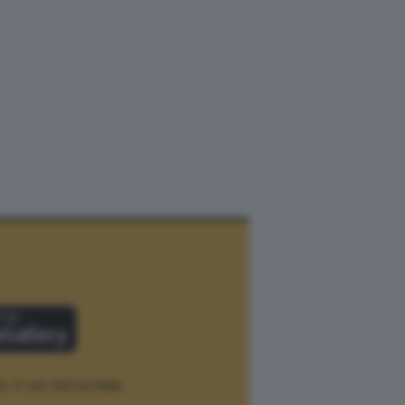
12.
P. IVA 12073411006