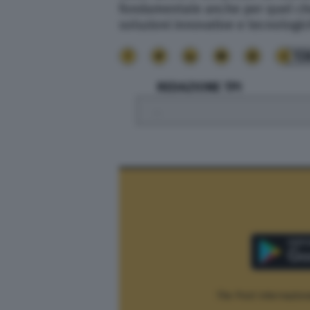
fondamentale anche per quel che 
soluzioni innovative e tecnologic
13
REDAZIONE TPI
.
The Post Internaziona