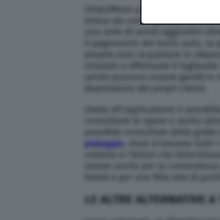
UnipolMove può essere considera
intesa sia come qualità, sia come 
una serie di servizi aggiuntivi o
il pagamento del bollo auto, la po
propria auto acquistare lo skipas
stradale o effettuare il tagliand
servizi possono essere gestiti i
disposizione dei propri clienti.
Grazie all’applicazione è possibi
controllare le spese e molto altr
possibile consultare delle guide
pedaggio
, dove si trovano tutti 
unitaria e i fattori che determina
notare anche per la convenienza d
brand e per una fitta rete di punti
LE ALTRE ALTERNATIVE A