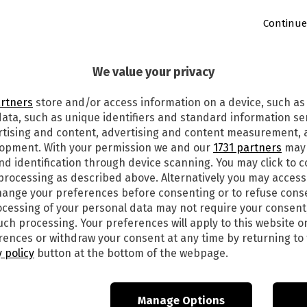
Continue
We value your privacy
6
artners
store and/or access information on a device, such as
ata, such as unique identifiers and standard information sen
dali, Telepass ha rappresentato per lungo
rtising and content, advertising and content measurement,
per molti automobilisti, grazie alla sua
lopment. With your permission we and our
1731 partners
may 
i offerti. Va però detto che, per via della
nd identification through device scanning. You may click to 
 processing as described above. Alternatively you may acces
estione ha iniziato ad ospitare anche altri brand
ange your preferences before consenting or to refuse cons
i. Si parla di una lista di alternative per il
cessing of your personal data may not require your consent
 interessante, che non si limita ad offrire gli
such processing. Your preferences will apply to this website o
ggiunge anche altre opzioni. Passare al vaglio
ences or withdraw your consent at any time by returning to 
una mossa intelligente, anche per chi cerca un
 policy
button at the bottom of the webpage.
niente da un punto di vista economico.
RE ALTERNATIVA A TELEPASS
Manage Options