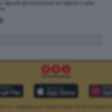
riguarda gli investimenti nel digitale e nelle
he.
6
le S.r.l. – Registrazione al Tribunale di Roma n.294 del 19 ottobre 20