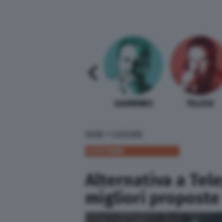
SABELLI FIORETTI
GUIDA BARDI
GAMBINO
TELESE
»
HOME
COSTUME
COSTUME
Alternativa a Tele
migliori proposte