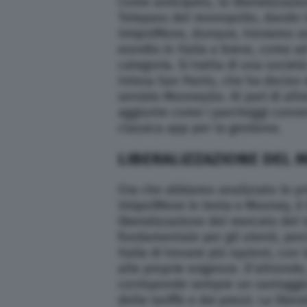
Come anticipato, la liberalizzazi
Telepass del monopolio, dando la 
UnipolMove, dunque, troviamo anch
esordio in Italia a breve, come 
categoria. Si tratta di una socie
Intesa San Paolo, che ha deciso d
servizio MooneyGo. Al pari di al
aggiunte come i parcheggi convenz
classica app per la gestione.
LIBERALIZZAZIONE DEL M
Ora che abbiamo analizzato le pri
UnipolMove in testa e Mooney, è 
liberalizzazione del mercato del 
fondamentale per gli utenti, perc
Italia di trovare più opzioni, con l
alle proprie esigenze. D’altrond
corrisponde sempre un vantaggio 
delle tariffe e dei prezzi. La libe