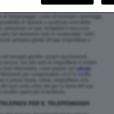
to come la primissima alternativa a Telepass,
quantità. Si parla infatti di un brand che offre
ltre al telepedaggio, come ad esempio i parcheggi,
ssibilità di riparare o sostituire vetri della
s, prenotare un taxi, richiedere il soccorso
o auto (al momento solo in Lombardia). Tutti i
n modo semplice grazie all’app UnipolMove a
le ad esempio gestire i propri spostamenti,
o ancora. Sul sito web di UnipolMove è inoltre
 e tool informativi, come questo sul
calcola
i riferimenti per comprendere cos’è la tariffa
no il prezzo finale. Infine, UnipolMove si fa
ei suoi costi, oltre che per la fama del suo
 vendita sparsi per il territorio.
 TELEPASS PER IL TELEPEDAGGIO