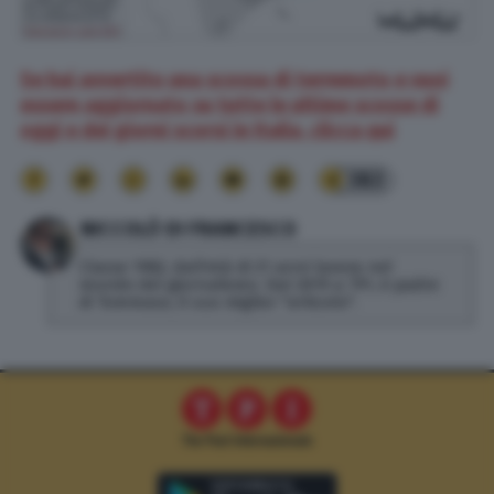
Se hai avvertito una scossa di terremoto e vuoi
essere aggiornato su tutte le ultime scosse di
oggi e dei giorni scorsi in Italia, clicca qui
383
NICCOLÒ DI FRANCESCO
Classe 1982, dall'età di 21 anni lavora nel
mondo del giornalismo. Dal 2019 a TPI, è padre
di Tommaso, il suo miglior "articolo".