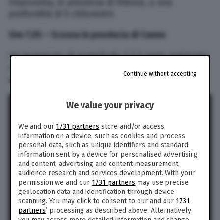
Impruneta, in provincia di Firenze, a una
profondità di 5 chilometri.
Ore 7,55 – Scossa in provincia di Cuneo
Un terremoto di magnitudo 2.2 è stato registrato
a Pontechianale, in provincia di Cuneo, a una
Continue without accepting
profondità di 12 chilometri.
We value your privacy
We and our
1731 partners
store and/or access
information on a device, such as cookies and process
personal data, such as unique identifiers and standard
information sent by a device for personalised advertising
and content, advertising and content measurement,
audience research and services development. With your
permission we and our
1731 partners
may use precise
geolocation data and identification through device
scanning. You may click to consent to our and our
1731
partners
’ processing as described above. Alternatively
you may access more detailed information and change