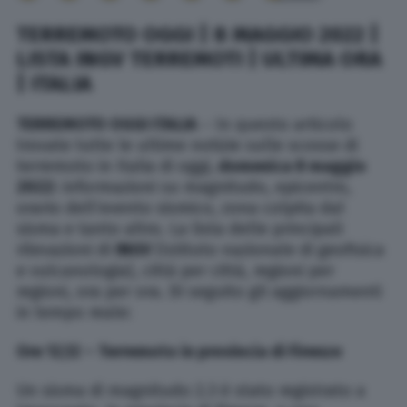
TERREMOTO OGGI | 8 MAGGIO 2022 |
LISTA INGV TERREMOTI | ULTIMA ORA
| ITALIA
TERREMOTO OGGI ITALIA
– In questo articolo
trovate tutte le ultime notizie sulle scosse di
terremoto in Italia di oggi,
domenica 8 maggio
2022
: informazioni su magnitudo, epicentro,
orario dell’evento sismico, zona colpita dal
sisma e tanto altro. La lista delle principali
rilevazioni di
INGV
(Istituto nazionale di geofisica
e vulcanologia), città per città, regioni per
regioni, ora per ora. Di seguito gli aggiornamenti
in tempo reale:
Ore 12,12 – Terremoto in provincia di Firenze
Un sisma di magnitudo 2.3 è stato registrato a