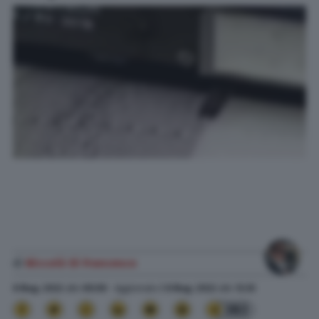
di
Niccolò Di Francesco
8 Mag. 2022
alle
08:08
- Aggiornato il
8 Mag. 2022
alle
12:33
383