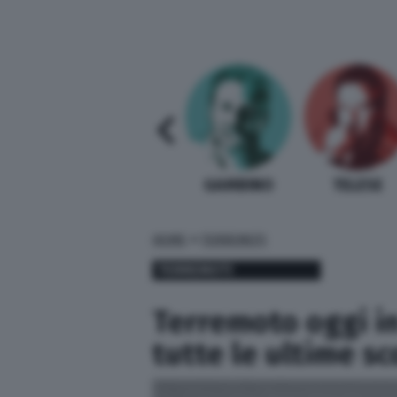
SABELLI FIORETTI
GUIDA BARDI
GAMBINO
TELESE
»
HOME
TERREMOTI
TERREMOTI
Terremoto oggi in 
tutte le ultime s