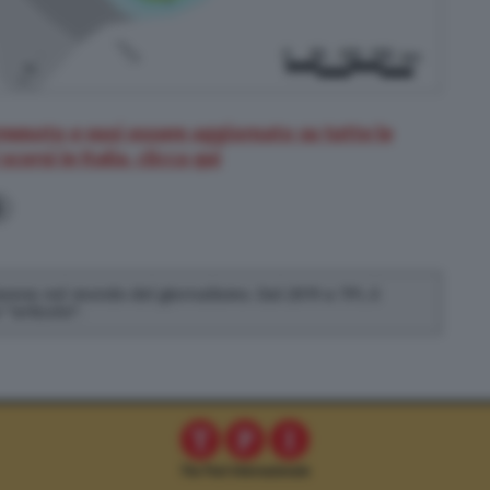
rremoto e vuoi essere aggiornato su tutte le
corsi in Italia, clicca qui
6
 lavora nel mondo del giornalismo. Dal 2019 a TPI, è
"articolo".