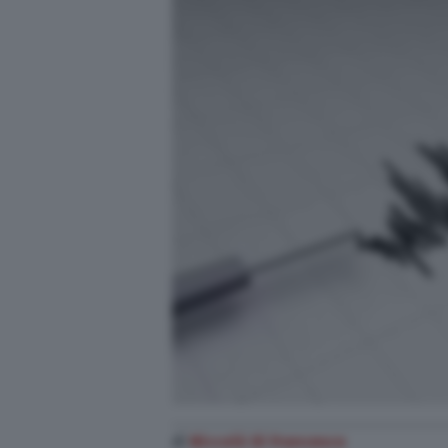
di
Niccolò Di Francesco