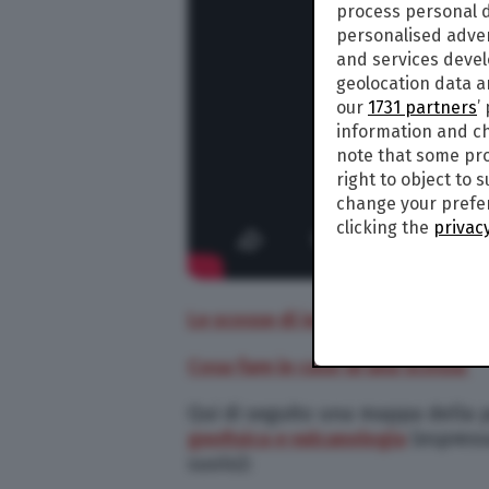
process personal d
personalised adve
and services deve
geolocation data a
our
1731 partners
’
information and ch
note that some pro
right to object to 
change your prefer
clicking the
privacy
Le scosse di ieri, 24 febbraio
Cosa fare in caso di una scossa
Qui di seguito una mappa della per
geofisica e vulcanologia
(espress
suolo):