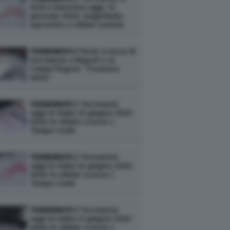
Forlì e Ravenna oggi, 13
gennaio 2026: magnitudo,
epicentro e ultime notizie
TERREMOTI /
Forte scossa di
terremoto a Napoli e ai
Campi Flegrei: “Tremava
tutto”
TERREMOTI /
Terremoto
oggi in Italia 23 giugno 2025:
tutte le ultime scosse |
Tempo reale
TERREMOTI /
Terremoto
oggi in Italia 22 giugno 2025:
tutte le ultime scosse |
Tempo reale
TERREMOTI /
Terremoto
oggi in Italia 21 giugno 2025:
tutte le ultime scosse |