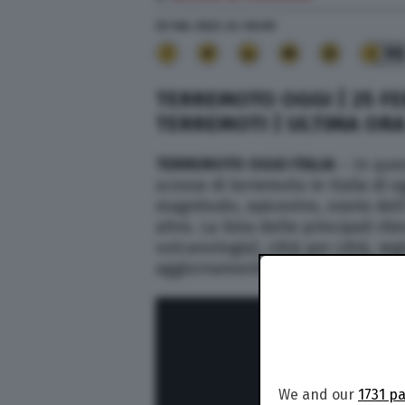
25 Feb. 2022
alle
06:00
9
TERREMOTO OGGI | 25 FE
TERREMOTI | ULTIMA ORA 
TERREMOTO OGGI ITALIA
– In ques
scosse di terremoto in Italia di o
magnitudo, epicentro, orario del
altro. La lista delle principali ril
vulcanologia), città per città, reg
aggiornamenti in tempo reale:
We and our
1731 p