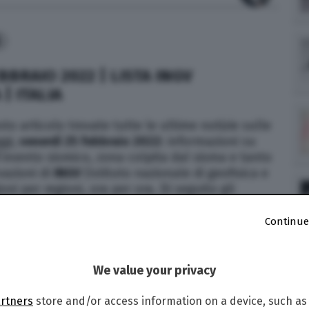
6
BBRAIO 2022 | LISTA INGV
| ITALIA
to articolo trovate tutte le ultime notizie sulle
ggi,
venerdì 25 febbraio 2022
: informazioni su
l’evento sismico, zona colpita dal sisma e tanto
evazioni di
INGV
(Istituto nazionale di geofisica e
ioni per regioni, ora per ora. Di seguito gli
Continue
We value your privacy
artners
store and/or access information on a device, such as