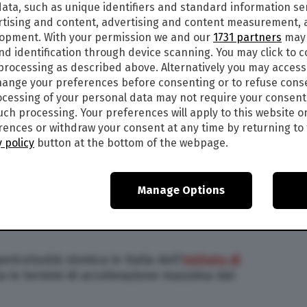
ata, such as unique identifiers and standard information sen
rtising and content, advertising and content measurement,
lopment. With your permission we and our
1731 partners
may 
nd identification through device scanning. You may click to 
 processing as described above. Alternatively you may acces
ange your preferences before consenting or to refuse cons
cessing of your personal data may not require your consent
such processing. Your preferences will apply to this website o
ences or withdraw your consent at any time by returning to 
 policy
button at the bottom of the webpage.
Manage Options
icolosità sismica in Italia dell’
Istituto di
a in termini di accelerazione massima dal