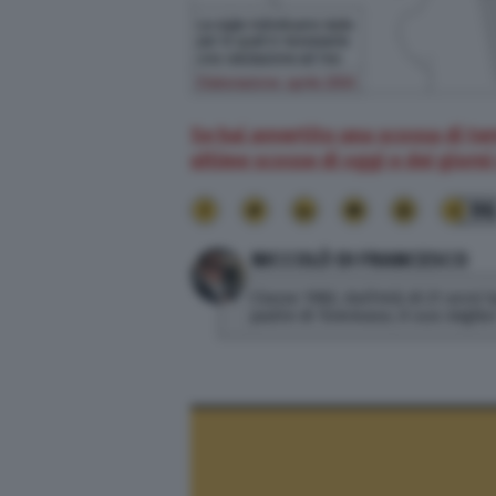
Se hai avvertito una scossa di te
ultime scosse di oggi e dei giorni s
9
NICCOLÒ DI FRANCESCO
Classe 1982, dall'età di 21 anni
padre di Tommaso, il suo miglior 