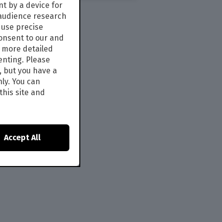
t by a device for
 audience research
use precise
consent to our and
s more detailed
enting. Please
, but you have a
nly. You can
this site and
Accept All