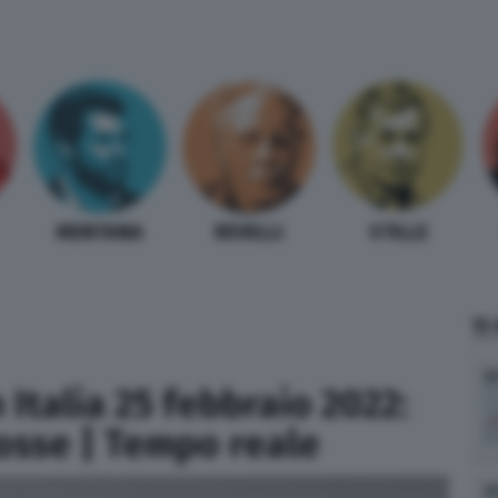
MENTANA
REVELLI
STILLE
TI
Italia 25 febbraio 2022:
cosse | Tempo reale