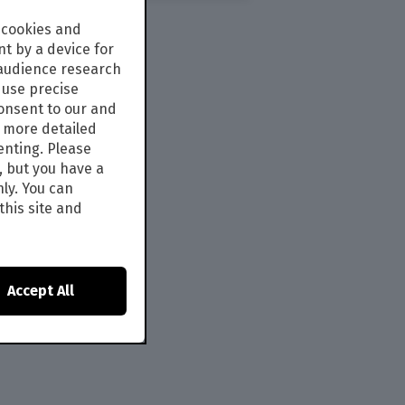
 cookies and
t by a device for
 audience research
use precise
consent to our and
s more detailed
enting. Please
, but you have a
nly. You can
this site and
Accept All