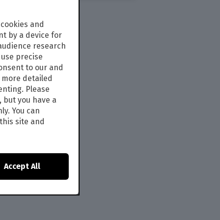
 cookies and
t by a device for
 audience research
use precise
consent to our and
s more detailed
enting. Please
, but you have a
nly. You can
this site and
Accept All