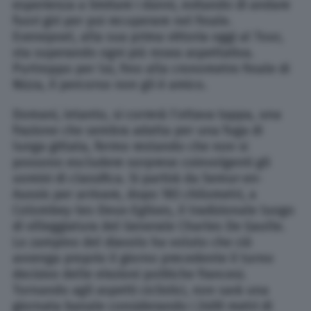
esperienza a limitare i danni, evitando di andare
fuori giri per poi recuperare nel finale.
Evenepoel, alla sua prima vittoria oggi al Tour,
sta superando ogni più rosea aspettativa.
Purtroppo per lui, fino alla cronometro finale di
Nizza, il percorso non gli è amico.
Domani, intanto, si correrà l’ottava tappa, una
frazione che sembra adatta per una fuga di
lunga gittata, fermo restando che non si
possono escludere sorprese coinvolgenti gli
uomini di classifica. Si partirà da Semur-en-
Auxois per arrivare, dopo 183 chilometri, a
Colombey-les-Deux-Eglises, il tradizionale luogo
di villeggiatura del Generale Charles De Gaulle.
Lo zampino del diavolo ha voluto che ciò
avvenga proprio il giorno precedente il turno
decisivo delle elezioni politiche francesi.
Tornando agli aspetti ciclistici, non sarà una
giornata banale considerando i 2400 metri di