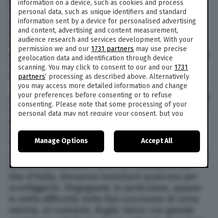
information on a device, such as cookies and process
Campenaerts, staccato di 51″ dal connazionale.
personal data, such as unique identifiers and standard
La graduatoria assume connotati più precisi con
information sent by a device for personalised advertising
and content, advertising and content measurement,
Pogacar in maglia gialla con 33″ di vantaggio su
audience research and services development. With your
Remco. Vingegaard mantiene la terza posizione
permission we and our
1731 partners
may use precise
ma si allontana in termini di tempo, distando ora
geolocation data and identification through device
1’15 dal campione di Komenda. Al quarto posto,
scanning. You may click to consent to our and our
1731
Roglic adesso accusa un deficit di 1’36”.
partners
’ processing as described above. Alternatively
you may access more detailed information and change
your preferences before consenting or to refuse
Le gare contro il tempo essendo notoriamente le
consenting. Please note that some processing of your
cartine da tornasole della forma dei corridori, la
personal data may not require your consent, but you
prova odierna ha sostanzialmente confermato
have a right to object to such processing. Your
quanto emerso martedì scorso sul Galibier.
preferences will apply to this website only. You can
Manage Options
Accept All
change your preferences or withdraw your consent at
Pogacar, pur sconfitto di poco, sembrerebbe
any time by returning to this site and clicking the
privacy
avere qualcosa in più sui suoi tre avversari che, a
policy
button at the bottom of the webpage.
meno d’un inatteso crollo del trionfatore del
Giro d’Italia, dovranno inventarsi qualcosa per
sconfiggerlo. Vingegaard, in particolare, appare
in netta difficoltà nelle fasi conclusive di corsa
mentre, al contrario, Roglic riesce con grande