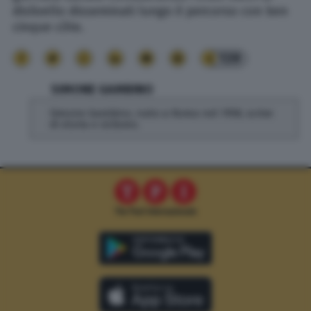
dislivello disseminati lungo il percorso con ben
cinque côte.
139
SIMONE GAMBINO
Simone Gambino, nato a Roma nel 1958, scrive
di storia e ciclismo.