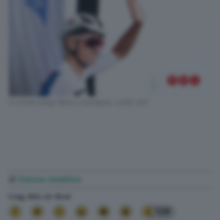
Il ciclista belga Remco Evenepoel. Credit: AGF
di
Simone Gambino
5 Lug. 2024
alle
18:46
139