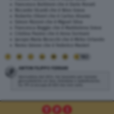
Francesco Buttironi che è Dario Rovati
Riccardo Vicardi che è Nino Grava
Roberto Oliveri che è Carlos Alvarez
Simon Rizzoni che è Miguel Silva
Francesca Beggio che è Maddalena Grava
Cristina Pasino che è Anna Sormani
Jacopo Maria Bicocchi che è Mirko Orlando
Remo Girone che è Federico Masieri
183
ANTON FILIPPO FERRARI
Giornalista dal 2014. Ha lavorato per testate
giornalistiche on line, televisive e radiofoniche.
Su TPI si occupa di SEO ma non solo.