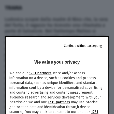
TRAMA
Ludovica scopre dalla madre di Nino che, la sera
del furto, il ragazzo ha ricevuto una chiamata a
parte di Salvatore. Nel frattempo Matteo si
renderà conto che Camilla potrebbe essere una
testimone involontaria della sua colpevolezza in
Continue without accepting
questo caso che stanno seguendo. E poi ancora,
gli spoiler di questa terza puntata della fiction
Rai con Stefano Accorsi, rivelano che Salvatore
We value your privacy
riuscirà ad arrestare un importante collaboratore
del clan di Filippo Grava, anche per scagionarsi
We and our
1731 partners
store and/or access
agli occhi dei suoi colleghi. A seguire, ci sarà il
information on a device, such as cookies and process
personal data, such as unique identifiers and standard
secondo episodio di questa terza puntata di
information sent by a device for personalised advertising
Vostro Onore in onda oggi, lunedì 14 marzo. Le
and content, advertising and content measurement,
anticipazioni rivelano che Filippo cercherà in tutti
audience research and services development. With your
i modi di portare Salvatore dalla sua parte.
permission we and our
1731 partners
may use precise
Intanto l’ispettore della DIA, dopo essersi
geolocation data and identification through device
scanning. You may click to consent to our and our
1731
ritrovato messo alle strette, deciderà di sparire e