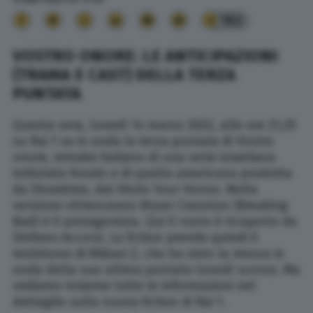
183
VOSTRO ONORE: LE ANTICIPAZIONI
(TRAMA E CAST) DELLA TERZA
PUNTATA
Questa sera, lunedì 14 marzo 2022, alle ore 21,25
su Rai 1 va in onda la terza puntata di Vostro
onore, remake italiano di una serie israeliana
intitolata Kvodo e di quella americana prodotta
da Showtime, dal titolo Your Honor. Nella
versione oltreoceano Bryan Cranston (Breaking
Bad) è il protagonista. Qui il ruolo è ricoperto da
Stefano Accorsi. La fiction prende quindi il
testimone di Màkari 2, che ha visto la messa in
onda della sua ultima puntata lunedì scorso. Ma
vediamo insieme tutte le informazioni nel
dettaglio sulla nuova fiction di Rai 1.