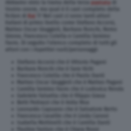
Abbiamo visto la trama della terza
puntata
di
Vostro onore, ma qual è il cast completo della
fiction di
Rai
1? Nel cast ci sono tanti attori
italiani di primo livello come Stefano Accorsi,
Matteo Oscar Giuggioli, Barbara Ronchi, Remo
Girone, Francesco Colella e Camilla Semino
Favro. Di seguito l’elenco completo di tutti gli
attori con i rispettivi ruoli/personaggi:
Stefano Accorsi che è Vittorio Pagani
Barbara Ronchi che è Sara Vichi
Francesco Colella che è Paolo Danti
Matteo Oscar Giuggioli che è Matteo Pagani
Camilla Semino Favro che è Ludovica Renda
Gabriele Falsetta che è Filippo Grava
Betti Pedrazzi che è Anita Riva
Leonardo Capuano che è Salvatore Berto
Francesca Cavallin che è Linda Canovi
Isabella Mottinelli che è Camilla Danti
Pauline Fanton che è Chiara Rossi