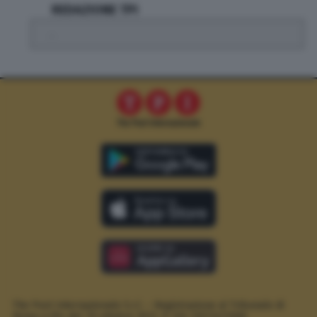
REDAZIONE TPI
.
The Post Internazionale S.r.l. – Registrazione al Tribunale di
Roma n.294 del 19 ottobre 2012.
P. IVA 12073411006