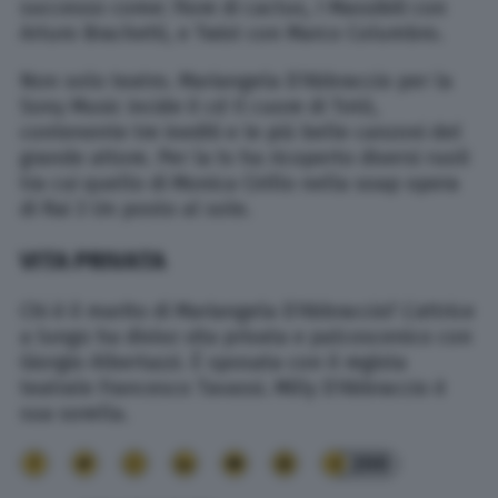
successo come: Fiore di cactus, I Massibili con
Arturo Brachetti, e Twist con Marco Columbro.
Non solo teatro. Mariangela D’Abbraccio per la
Sony Music incide il cd Il cuore di Totò,
contenente tre inediti e le più belle canzoni del
grande attore. Per la tv ha ricoperto diversi ruoli
tra cui quello di Monica Cirillo nella soap opera
di Rai 3 Un posto al sole.
VITA PRIVATA
Chi è il marito di Mariangela D’Abbraccio? L’attrice
a lungo ha diviso vita privata e palcoscenico con
Giorgio Albertazzi. È sposata con il regista
teatrale Francesco Tavassi. Milly D’Abbraccio è
sua sorella.
200