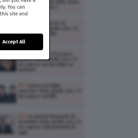
, but you have a
scaletta e ospiti dello show
nly. You can
musicale di Italia 1
this site and
TV /
Un matrimonio di
troppo: tutto quello che c’è
da sapere sul film
Accept All
TV /
Il coraggio di essere
Franco: tutto quello che c’è
da sapere sul docufilm su
Battiato
TV /
Volevo un figlio
maschio: tutto quello che c’è
da sapere sul film
TV /
Le grandi domande di
Freedom: tutto quello che c’è
da sapere sulla puntata di
oggi