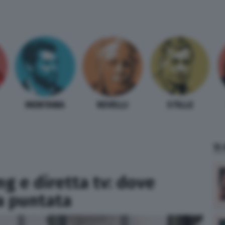
MENTANA
REVELLI
STILLE
TI
ng e diretta tv: dove
a puntata