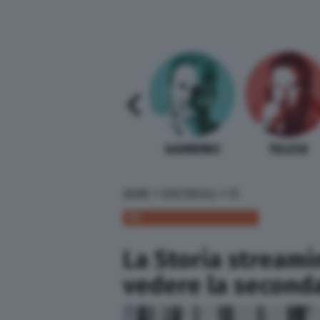
SABELLI FIORETTI
GUIDA BARDI
GAMBINO
TELESE
»
»
HOME
SPETTACOLI
TV
TV
La Storia streami
vedere la second