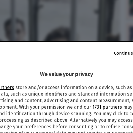
Continue
We value your privacy
artners
store and/or access information on a device, such as
ata, such as unique identifiers and standard information sen
rtising and content, advertising and content measurement,
lopment. With your permission we and our
1731 partners
may 
nd identification through device scanning. You may click to 
 processing as described above. Alternatively you may acces
ange your preferences before consenting or to refuse cons
024
alle
23:36