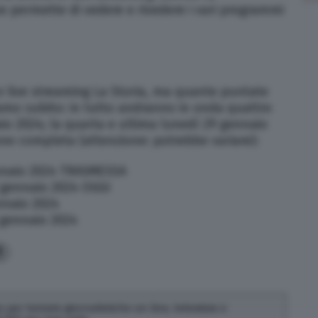
he permette di vedere e rivedere i vari programmi
e live streaming La Storia, ma quante puntate
iamo subito: in tutto andranno in onda quattro
io 2024; la quarta e ultima lunedì 29 gennaio
ne completa (attenzione: potrebbe variare):
nnaio 2024 TRASMESSA
 gennaio 2024 OGGI
nnaio 2024
 gennaio 2024
1
 per testate giornalistiche on line, televisive e