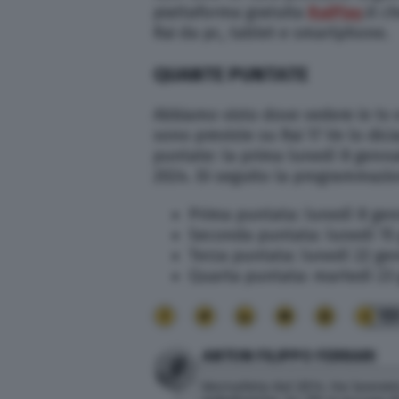
piattaforma gratuita
RaiPlay
.it c
Rai da pc, tablet e smartphone.
QUANTE PUNTATE
Abbiamo visto dove vedere in tv 
sono previste su Rai 1? Ve lo dic
puntate: la prima lunedì 8 genna
2024. Di seguito la programmazio
Prima puntata: lunedì 8 ge
Seconda puntata: lunedì 15
Terza puntata: lunedì 22 ge
Quarta puntata: martedì 23
15
ANTON FILIPPO FERRARI
Giornalista dal 2014. Ha lavorato