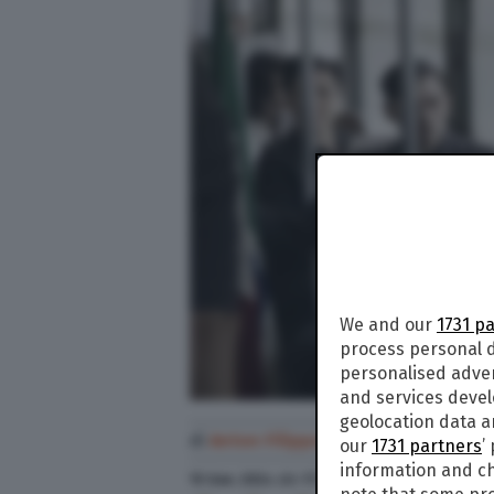
We and our
1731 p
process personal d
personalised adve
and services deve
geolocation data a
di
Anton Filippo Ferrari
our
1731 partners
’
information and ch
15 Gen. 2024
alle
17:36
- Aggiornato il
15 Gen. 2