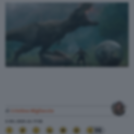
di
Cristina Migliaccio
6 Ott. 2020
alle
17:58
98