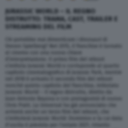
JURASSIC WORLD – IL REGNO
DISTRUTTO: TRAMA, CAST, TRAILER E
STREAMING DEL FILM
Chi potrebbe mai dimenticare i dinosauri di
Steven Spielberg? Nel 2015, il franchise è tornato
al cinema con una nuova chiave
d’interpretazione. Il primo film del reboot
s’intitola Jurassic World e corrisponde al quarto
capitolo cinematografico di Jurassic Park, mentre
nel 2018 è arrivato il secondo film del reboot
nonché quinto capitolo del franchise, intitolato
Jurassic World – Il regno distrutto, diretto da
Juan Antonio Bayona e con protagonisti di nuovo
Chris Pratt. La Universal ha già annunciato che
arriverà anche un terzo film del reboot, che
s’intitolerà Jurassic World: Dominion e la cui data
d’uscita è prevista per l’estate 2021. Intanto