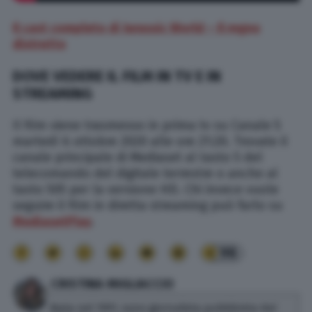
Il cast completo di Jurassic World – Il regno
distrutto
DOVE VEDERE IL FILM IN TV E IN
STREAMING
Il film viene trasmesso in prima tv su Canale 5
martedì 6 ottobre 2020 alle ore 21:20. Trovate il
canale principale di Mediaset al tasto 5 del
telecomando del digitale terrestre o anche al
tasto 505 per la versione HD. Chi invece vuole
seguire il film in diretta streaming può farlo su
MediasetPlay
.
98
CRISTINA MIGLIACCIO
Nata nel 1991, sono giornalista pubblicista dal