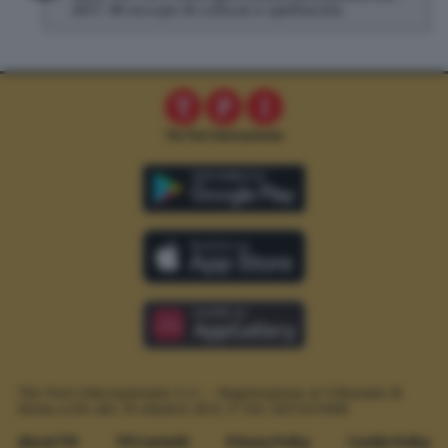
2017. Mi occupo di cultura e spettacolo.
The Post Internazionale S.r.l. – Registrazione al Tribunale di
Roma n.294 del 19 ottobre 2012.
P. IVA 12073411006
About TPI
TPI Contatti
Privacy Policy
Cookie Policy