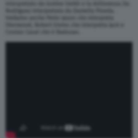
interpretato da Justine Smith e la dottoressa Zia
Rodriguez interpretata da Daniella Pineda.
Vediamo anche Peter Jason che interpreta
Sherwood, Robert Emms che interpreta Jack e
Conlan Casal che è Radovan.