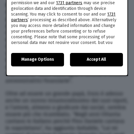
permission we and our
1731 partners
may use precise
Maria, moglie di Enzo, è morta nel 2002. La sua
geolocation data and identification through device
scomparsa è stata una vera e propria tragedia
scanning. You may click to consent to our and our
1731
per il cantante. Enzo Avitabile e la moglie Maria
partners
’ processing as described above. Alternatively
avevano due figlie. Come ha rivelato lui stesso,
you may access more detailed information and change
your preferences before consenting or to refuse
dopo la morte della moglie si è trovato in
consenting. Please note that some processing of your
difficoltà economica: ad aiutarlo l’amico Red
personal data may not require your consent, but you
Canzian. Enzo Avitabile ha dovuto crescere da
have a right to object to such processing. Your
solo Connie e Angela, le loro figlie. “Loro mi
preferences will apply to this website only. You can
Manage Options
Accept All
hanno fatto capire come potevo fare da papà e
change your preferences or withdraw your consent at
any time by returning to this site and clicking the
privacy
da mamma“, ha detto tempo fa a La
policy
button at the bottom of the webpage.
Repubblica, “sono state figlie e sorelle e oculate
amministratrici finanziarie”.
Oltre ad essere un grande papà, Enzo è adesso
anche un nonno innamoratissimo dei suoi nipoti,
e l’amore, almeno a giudicare dai social, sembra
essere più che ricambiato. “Negli anni Ottanta
cantavo in italiano perché Pino Daniele cantava
in napoletano“, ha aggiunto Avitabile, “Lui mi