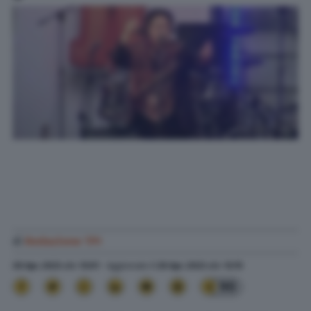
di
Redazione TPI
28 Apr. 2023
alle
13:01
- Aggiornato il
28 Apr. 2023
alle
13:15
90