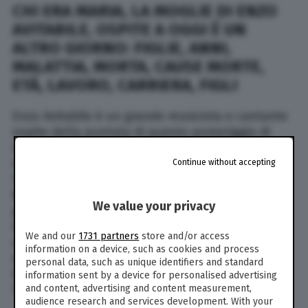
CHI ERA MARIA, LA MOGLIE DI ENZO
AVITABILE, OSPITE A OGGI È UN
ALTRO GIORNO: FIGLIE, ANNI,
MALATTIA, MORTA, CAUSE MORTE,
ETÀ, LAVORO, CARRIERA, FIGLI
Enzo Avitabile è un grande musicista e cantante
ospite della puntata di questo pomeriggio di
Oggi è un altro giorno. Era molto legato a sua
moglie, Maria, purtroppo scomparsa. Nato nel
Continue without accepting
1955 a Napoli, ha iniziato a esibirsi a soli 7 anni.
Nonostante il successo immediato, Avitabile ha
We value your privacy
proseguito gli studi: si è diplomato in flauto al
Conservatorio e a poco più di vent’anni ha
We and our
1731 partners
store and/or access
collaborato con Pino Daniele all’album “Terra
information on a device, such as cookies and process
mia”. Negli anni a seguire ha lavorato con
personal data, such as unique identifiers and standard
Edoardo Bennato. Il suo primo album risale al
information sent by a device for personalised advertising
and content, advertising and content measurement,
1982.
audience research and services development. With your