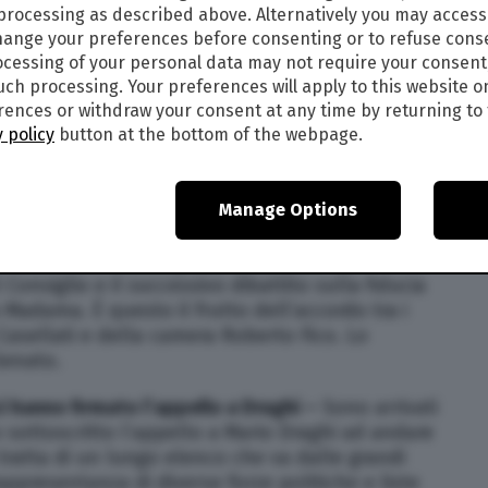
senza 5s oppure si vota” –
“Noi chiediamo
 processing as described above. Alternatively you may acces
ange your preferences before consenting or to refuse cons
che non si può avere con il M5s al governo. La
cessing of your personal data may not require your consent
enza 5s o si va a votare”. Lo ha detto il
such processing. Your preferences will apply to this website o
 a margine dell’incontro con Silvio Berlusconi a
ences or withdraw your consent at any time by returning to 
 policy
button at the bottom of the webpage.
M5S: “Seguirò la decisione di Conte” –
“Seguirò
o”, ha detto in assemblea M5S la ministra per le
Manage Options
ne
o: mercoledì fiducia prima al Senato –
Le
Consiglio e il successivo dibattito sulla fiducia
 Madama. È questo il frutto dell’accordo tra i
Casellati e della camera Roberto Fico. Lo
Senato.
i hanno firmato l’appello a Draghi –
Sono arrivati
 sottoscritto l’appello a Mario Draghi ad andare
 tratta di un lungo elenco che va dalle grandi
appresentanza di diverse forze politiche e liste