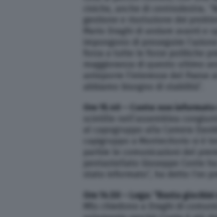
civiche, anche di centrodestra. “N
gestione e risoluzione dei problem
Mario Draghi di andare avanti e s
impongono di proseguire l’azion
forza a tutte le forze politiche 
maggioranza di questo ultimo an
anteporre l’interesse del Paese ai
abbiamo bisogno di stabilità”.
Ore 15.40 – Conte: non informato
scintille nell’assemblea congiun
al capogruppo alla Camera Davide
capigruppo a Montecitorio si è te
partire le comunicazioni del prem
pentastellato Giuseppe Conte ha 
stato informato”, ha detto l’ex p
Ore 14.50 – Lega: “Basta giochin
M5s chiedono a Draghi di comuni