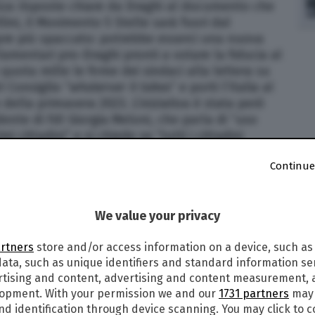
nza risposte chiare da Draghi al documento che
lini, il Movimento 5 Stelle sarà fuori dal
re più spaccato: potrebbe esserci una nuova
lamentari pro-Draghi pronti a votare la fiducia al
ota mille le firme dei sindaci alla lettera su
l Consiglio “
whaterver it takes
” e porti l’Italia al
della primavera 2023. L’iniziativa è stata però
nte di FdI Giorgia Meloni, che parla di “uso
i cittadini” e si chiede se “tutti i cittadini
idano l’appello”. Di seguito le ultime notizie di
Continue
 in diretta
We value your privacy
one spetta a Draghi” –
“Posso sintetizzare che la
rventi ha colto la forza e la coerenza della
artners
store and/or access information on a device, such as
sione non spetta a noi ma spetta al premier
ata, such as unique identifiers and standard information sen
ppe Conte ai suoi al termine dell’assemblea dei
rtising and content, advertising and content measurement,
lopment. With your permission we and our
1731 partners
may 
nd identification through device scanning. You may click to 