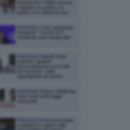
Movimento 5 Stelle doveva
cambiare la politica, la
politica ha cambiato loro”
POLITICA /
Caro carburanti,
Giorgetti: “Sconto di 17
centesimi solo sul gasolio”
POLITICA /
UNICEF Italia
esprime “grande
preoccupazione per il ddl
del Governo” sulla
imputabilità dei minori
POLITICA /
Rebus Stabilicum:
tutti i nodi della legge
elettorale
POLITICA /
Il Governo vuole
cambiare le regole sulla