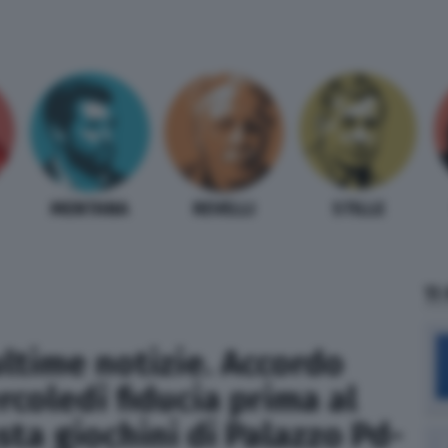
MENTANA
REVELLI
STILLE
TI
ultime notizie. Accordo
rcoledì fiducia prima al
sta giochini di Palazzo Pd-