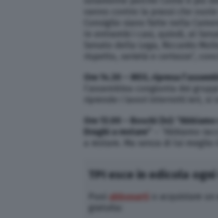
solamente perchè Conte è più de
vanno contro la prassi che vuole
Consiglio siano fatte nella Camera
In entrambi i casi, quindi, al Se
Senato della Lega, Riccardo Molin
rispetto, serietà e certezze”, co
Ore 14.30 – M5S, ripresa l’assembl
l’assemblea congiunta dei gruppi
riprende i lavori interrotti ieri, s
Ore 13.00 – Boschi (Iv): “Abbiamo
Draghi a restare”
– “Abbiamo racc
a restare. Ma senza di lui meglio i
TPI esce in edicola ogni
Puoi
abbonarti
o acquistare un
gratuita: