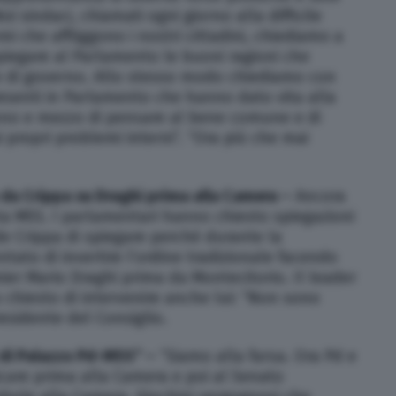
oi sindaci, chiamati ogni giorno alla difficile
i che affliggono i nostri cittadini, chiediamo a
piegare al Parlamento le buoni ragioni che
e di governo. Allo stesso modo chiediamo con
presenti in Parlamento che hanno dato vita alla
no e mezzo di pensare al bene comune e di
 propri problemi interni”. “Ora più che mai
 da Crippa su Draghi prima alla Camera –
Ancora
ta M5S. I parlamentari hanno chiesto spiegazioni
 Crippa di spiegare perché durante la
ntato di invertire l’ordine tradizionale facendo
ier Mario Draghi prima da Montecitorio. Il leader
chiesto di intervenire anche lui: “Non sono
residente del Consiglio.
i di Palazzo Pd-M5S” –
“Siamo alla farsa. Ora Pd e
care prima alla Camera e poi al Senato