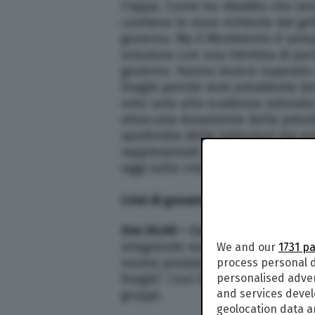
Crippa. Conte ha ribadito che se
contiene le nove richieste dei gril
governo. Ma il Movimento è semp
scissione con una trentina di par
governo. Hanno invece superato qu
Draghi perché resti presidente de
voto solo alla scadenza naturale 
attaccata duramente dalla preside
spudorato delle istituzioni dai prim
rappresentati dai firmatari condiv
oggi sulla crisi di governo.
Crisi di governo, le ultime notizie
Ore 20,00 – Conte: “Ora la decisi
stragrande maggioranza degli inte
We and our
1731 p
nostra posizione. Adesso la deci
process personal d
Draghi”. Così il leader M5S Giuse
personalised adve
and services deve
gruppi.
geolocation data a