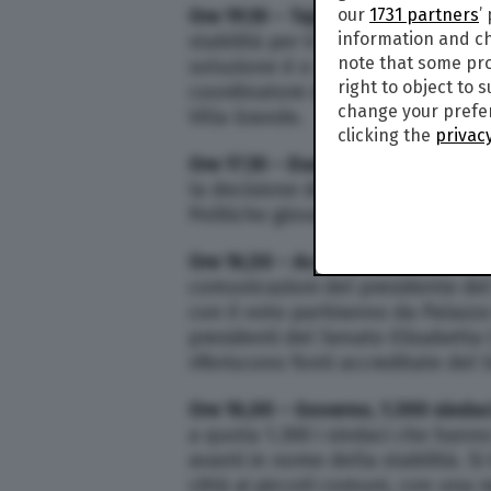
Ore 19,10 – Tajani: “O Draghi bis 
our
1731 partners
’
information and ch
stabilità per il Paese, stabilità 
note that some pro
soluzione è o un governo Draghi s
right to object to 
coordinatore di FI Antonio Tajani
change your prefer
Villa Grande.
clicking the
privacy
Ore 17,10 – Dadone in assemblea 
la decisione del mio capo politic
Politiche giovanili Fabiana Dado
Ore 16,50 – Accordo Casellati-Fic
comunicazioni del presidente del 
con il voto partiranno da Palazzo
presidenti del Senato Elisabetta 
riferiscono fonti accreditate del 
Ore 16,00 – Governo, 1.300 sindac
a quota 1.300 i sindaci che hanno
avanti in nome della stabilità. Si
città ai piccoli comuni, con una r