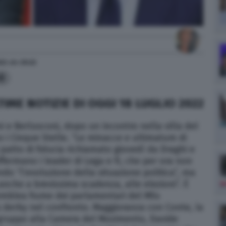
022
alle
20:22
0
TIME NOTIZIE DI OGGI 18 LUGLIO 2022
ni e Berlusconi, dopo un incontro nella villa del
no i Cinque Stelle. “Le minacce e ultimatum di
patto di fiducia richiamato giovedì da Draghi e
ffermano i leader di Lega e Fi, che per ora non
do “l’evoluzione della situazione politica”, ma
nche a brevissima scadenza, alle elezioni”. È
semblea fiume dei parlamentari del M5s
da derby nel confronto. Maggioranza con Conte, la
ogruppo alla Camera del Movimento, Davide