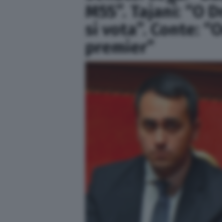
M5S”. Tajani: “O 
si vota”. Conte: “
premier”