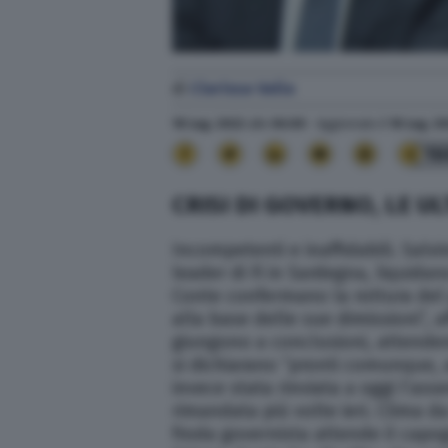
di
Clarissa Valia
18 Lug. 2022
alle
06:00
- Aggiornato il
18 Lug. 2
16
CRISI DI GOVERNO, LE UL
Incompetenti e inaffidabili. Salvi
leader di Fi in Sardegna, liquida
Conte confermano la rottura del 
alla base delle sue dimissioni”, a
giungono a conclusioni, attenden
si dichiarano “pronti comunque, a
invece stata rinviata a oggi l’as
rimandata più volte ieri. Clima 
froda governista attende il cap