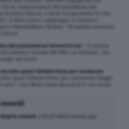
bole alla Camera. Giochini vergognosi che
 che le comunicazioni del presidente del
 di prima fiducia, o dove si è generata la crisi.
nato”. A dirlo sono i capigruppo a Camera e
ari e Massimiliano Romeo. “Gli italiani meritano
ncludono.
ea dei parlamentari interrotta ieri –
È iniziata
 di Camera e Senato del M5s. La riunione, che
i svolge via Zoom.
 raccolto quasi 100mila firme per convincere
olto quasi 100mila firme per convincere Draghi
l voto”. Così Maria Elena Boschi di Iv sui social.
 venerdì
singolo numero
a €2,49 dalla nostra app