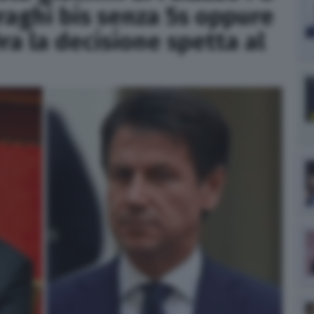
Draghi bis senza 5s oppure
Ora la decisione spetta al