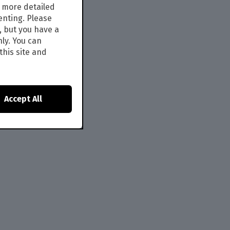
s more detailed
enting. Please
, but you have a
nly. You can
this site and
Accept All