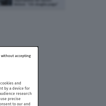
imputabilità dei minori.
Meloni: “Chi sbaglia paga”
 without accepting
 cookies and
t by a device for
 audience research
use precise
consent to our and