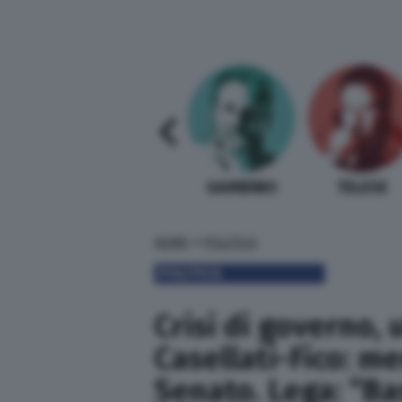
SABELLI FIORETTI
GUIDA BARDI
GAMBINO
TELESE
»
HOME
POLITICA
POLITICA
Crisi di governo, 
Casellati-Fico: me
Senato. Lega: “Ba