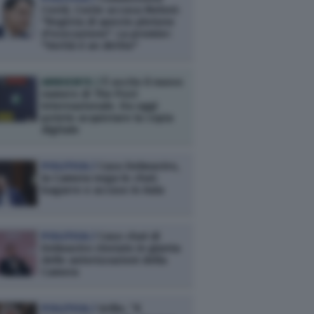
Covid, Conte accusa Meloni:
"Regista di questo plotone
d'esecuzione". La premier:
"Verità è un diritto"
AMBIENTE /
È uscito il nuovo
numero di The Post
Internazionale. Da oggi
potete acquistare la copia
digitale
POLITICA /
Caso Delmastro,
la Camera nega le chat:
bagarre e accuse in Aula
POLITICA /
Caso chat di
Delmastro rinviato in giunta
delle autorizzazioni della
Camera
POLITICA /
Grillo: “Il