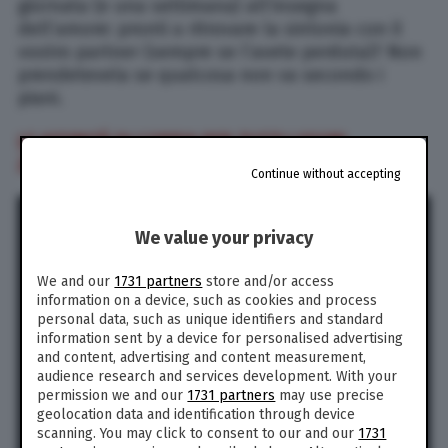
giornata (e una settimana) all’insegna
dell’amore: pronti a ritrovare la sintonia con il
vostro partner (sempre se l’avete perduta)? Non
prendetevela se qualcosa non va secondo i
piani.
LE AFFINITÀ DI COPPIA PER TUTTI I SEGNI
ZODIACALI
Continue without accepting
We value your privacy
We and our
1731 partners
store and/or access
information on a device, such as cookies and process
personal data, such as unique identifiers and standard
information sent by a device for personalised advertising
and content, advertising and content measurement,
audience research and services development. With your
permission we and our
1731 partners
may use precise
geolocation data and identification through device
scanning. You may click to consent to our and our
1731