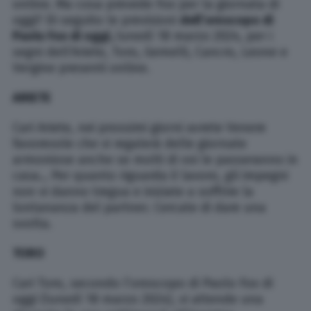
online. Ma cosa prevede Fox per la giornata di
oggi? Di seguito le previsioni
dell’oroscopo di
Paolo Fox di oggi,
lunedì 18
marzo
2024
, per i
segni
dell’Ariete, Toro, Gemelli
,
Cancro, Leone e
Vergine
presenti online.
ARIETE
Cari Ariete, nei prossimi giorni avrete Venere
favorevole che vi regalerà delle giornate
armoniose anche se molti di voi le passeranno in
casa… Per quanto riguarda il lavoro, gli impegni
non vi danno tregua e iniziate a soffrire la
lontananza del partner. Cercate di dare una
svolta.
TORO
Cari Toro, secondo l’oroscopo di Paolo Fox di
oggi (lunedì 18 marzo 2024), vi attende una