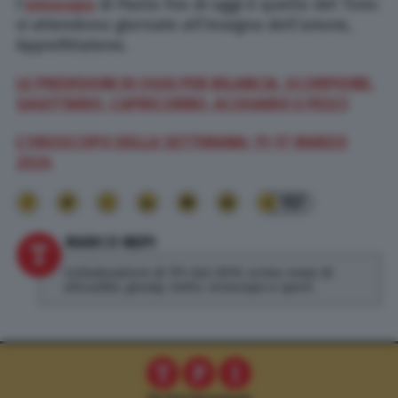
l’
oroscopo
di Paolo Fox di oggi è quello del Toro:
vi attendono giornate all’insegna dell’amore,
Approfittatene.
LE PREVISIONI DI OGGI PER BILANCIA, SCORPIONE,
SAGITTARIO, CAPRICORNO, ACQUARIO E PESCI
L’OROSCOPO DELLA SETTIMANA: 11
-17
MARZO
2024
157
MARCO NEPI
Collaboratore di TPI dal 2019, scrivo news di
attualità, gossip, lotto, oroscopo e sport.