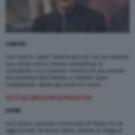
CANCRO
Cari Cancro, bene l’amore per voi: chi sta vivendo
una storia seria e serena aumenterà la
complicità con il partner mentre chi sta avendo
dei problemi devi iniziare a chiarirli. Siate
comprensivi. Aprite gli occhi e il cuore.
TUTTI GLI OROSCOPI DI PAOLO FOX
LEONE
Cari Leone, secondo l’oroscopo di Paolo Fox di
oggi (lunedì 18 marzo 2024), evitate di sfogarvi