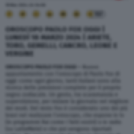
18 Mar. 2024
alle
04:06
157
OROSCOPO PAOLO FOX OGGI |
LUNEDÌ 18 MARZO 2024 | ARIETE,
TORO, GEMELLI, CANCRO, LEONE E
VERGINE
OROSCOPO PAOLO FOX OGGI
–
Nuovo
appuntamento con l’oroscopo di Paolo Fox di
oggi: come ogni giorno, tanti italiani sono alla
ricerca delle previsioni complete per il proprio
segno zodiacale. Un gesto, tra scaramanzia e
superstizione, per iniziare la giornata nel migliore
dei modi. Del resto Fox è considerato uno dei più
bravi nel realizzare l’oroscopo, che espone in tv
(in programmi Rai come I fatti vostri) o in radio
(su LatteMiele) e che poi vengono riportati