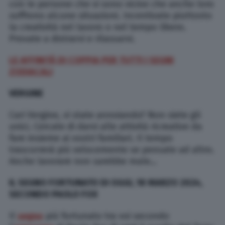
con le persone che vi sono vicine che anche loro
soffrono alcune situazioni. Incentivate piuttosto
la creatività nel lavoro o nel tempo libero.
Provate a distrarvi e rilassarvi.
LE AFFINITÀ DI COPPIA PER TUTTI I SEGNI
ZODIACALI
VERGINE
Cari Vergine, vi state annoiando? Non siete gli
unici. Cercate di darvi alle attività ricreative da
fare insieme ai vostri familiari. Il tempo
trascorrerà più velocemente se pensate ad altro.
Anche lavorare non sarebbe male…
IL SEGNO FORTUNATO DI OGGI, 18 MARZO 2024,
SECONDO PAOLO FOX
Il
segno
più fortunato tra voi secondo