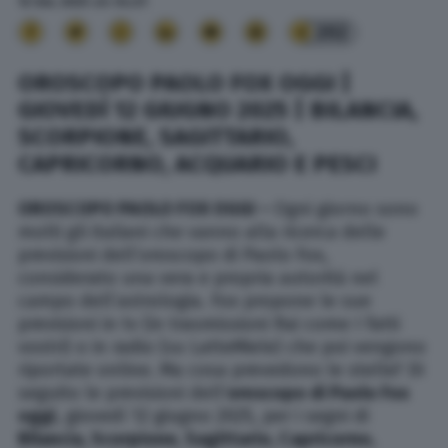
12 Giu. 2025
alle
04:21
202
OROSCOPO PAOLO FOX OGGI |
GIOVEDÌ 12 GIUGNO 2025 | BILANCIA,
SCORPIONE, SAGITTARIO,
CAPRICORNO, ACQUARIO E PESCI
OROSCOPO PAOLO FOX OGGI –
Ogni giorno sono
molti gli italiani che vanno alla ricerca delle
previsioni dell’oroscopo di Paolo Fox,
considerato una vera e propria autorità nel
campo dell’astrologia. Fox propone le sue
previsioni in tv (in trasmissioni Rai come I fatti
vostri) o in radio (su LatteMiele) che poi vengono
riportate online. Ma cosa prevedono le stelle? Di
seguito le previsioni dell’
oroscopo di Paolo Fox
oggi
, giovedì 12 giugno 2025, per i segni di
Bilancia, Scorpione,
Sagittario, Capricorno,