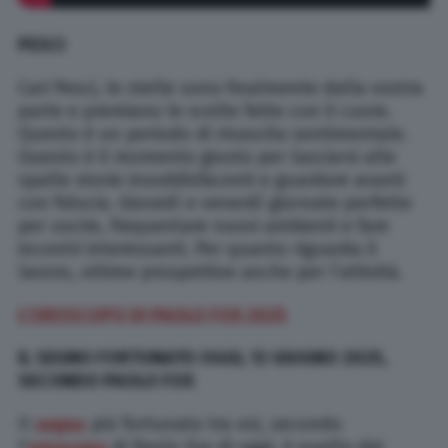
PESCI
Cari Pesci, le stelle sono finalmente dalla vostra
parte e premiano le scelte fatte con il cuore.
Questo è un periodo di rinascita sentimentale.
Questo è il momento giusto per lasciarsi alle
spalle storie insoddisfacenti e guardare avanti
con fiducia. Giovedì e venerdì giornate perfette
per uscire, frequentare nuovi ambienti e fare
incontri interessanti. Per quanto riguarda il
lavoro, ottime prospettive anche per l’attività.
L’OROSCOPO DI PAOLO FOX 2025
IL SEGNO FORTUNATO OGGI, 12 GIUGNO 2025,
SECONDO PAOLO FOX
Il
segno
più fortunato tra voi, secondo
l’
oroscopo
di Paolo Fox di oggi, è quello
dei