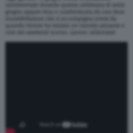
sentimentale durante questa settimana di metà
giugno appare tesa e caratterizzata da una lieve
insoddisfazione che vi accompagna ormai da
quando Venere ha iniziato un transito pesante e
cioè dal weekend scorso. Lavoro: rallentate!