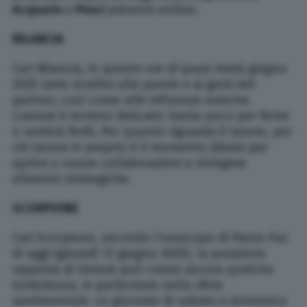
Acquario
e
Pesci
presenti online:
BILANCIA
Cari Bilancia, in queste ore di quasi metà giugno
2025 siete ricettivi alle parole e ai gesti del
partner, così come alle influenze esterne.
L’amore è terreno delicato: basta poco per ferire
o sentirsi feriti. Per quanto riguarda il lavoro, per
chi lavora in proprio è il momento ideale per
aprirsi a nuove collaborazioni e stringere
alleanze strategiche.
SCORPIONE
Cari Scorpione, secondo l’oroscopo di Paolo Fox
di oggi (giovedì 12 giugno 2025), la posizione
opposta di Venere può creare ancora qualche
turbolenza, in particolare nella sfera
sentimentale. Le giornate di sabato e domenica