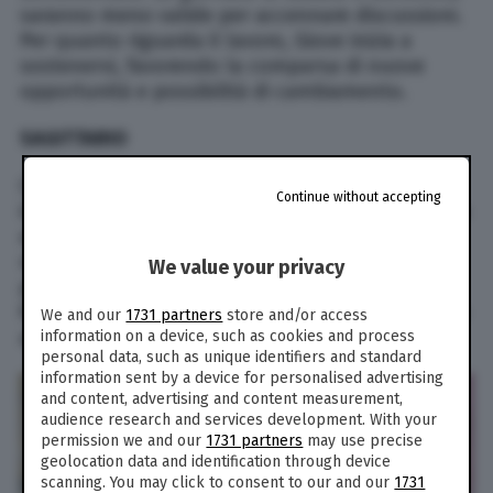
saranno meno valide per accennare discussioni.
Per quanto riguarda il lavoro, Giove inizia a
sostenervi, favorendo la comparsa di nuove
opportunità e possibilità di cambiamento.
SAGITTARIO
Cari Sagittario, vi trovate in una situazione di
Continue without accepting
incertezza: nulla sembra davvero soddisfarvi, ma
allo stesso tempo non avete voglia di cambiare
radicalmente. Lavoro: questo periodo è propizio
We value your privacy
per piantare semi destinati a dare frutti entro la
fine dell’anno. Le stelle vi spronano a puntare in
We and our
1731 partners
store and/or access
alto. Apritevi al futuro.
information on a device, such as cookies and process
personal data, such as unique identifiers and standard
information sent by a device for personalised advertising
and content, advertising and content measurement,
audience research and services development. With your
permission we and our
1731 partners
may use precise
geolocation data and identification through device
scanning. You may click to consent to our and our
1731