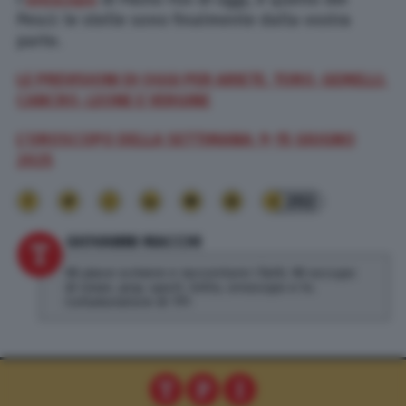
Pesci: le stelle sono finalmente dalla vostra
parte.
LE PREVISIONI DI OGGI PER ARIETE, TORO, GEMELLI,
CANCRO, LEONE E VERGINE
L’OROSCOPO DELLA SETTIMANA: 9-15
GIUGNO
2025
202
GIOVANNI MACCHI
Mi piace scrivere e raccontare i fatti. Mi occupo
di news, pop, sport, lotto, oroscopo e tv.
Collaboratore di TPI