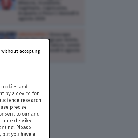
Bilancia, Scorpione,
Sagittario, Capricorno,
Acquario e Pesci | Giovedì 6
agosto 2026
OROSCOPO /
Oroscopo
Paolo Fox di oggi per Ariete,
Toro, Gemelli, Cancro, Leone
e Vergine | Giovedì 6 agosto
 without accepting
2026
 cookies and
t by a device for
 audience research
use precise
consent to our and
s more detailed
enting. Please
, but you have a