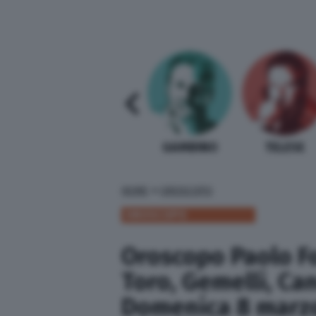
SABELLI FIORETTI
GUIDA BARDI
GAMBINO
TELESE
»
HOME
OROSCOPO
OROSCOPO
Oroscopo Paolo Fo
Toro, Gemelli, Ca
Domenica 8 marz