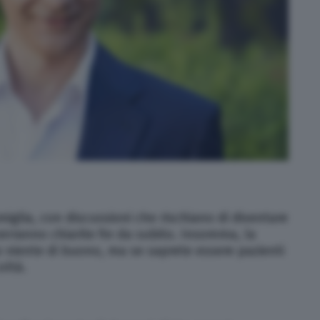
iglia, con discussioni che rischiano di diventare
erranno chiarite fin da subito. Insomma, la
 niente di buono, ma se saprete essere pazienti
oltà.