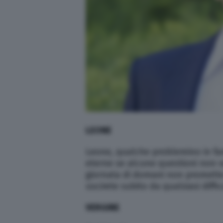
LEONE
Leone, qualche problemino in fam
eterne se alcune questioni non v
giornata di domani non promette
uscirete subito da qualsiasi diffic
VERGINE