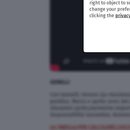
right to object to 
change your prefer
clicking the
privacy
GEMELLI
Cari Gemelli, Venere sta transitan
positivo. Marzo e aprile sono dei
situazioni particolarmente import
responsabilità lavorative, domani
LA TABELLA PER CALCOLARE L’AS