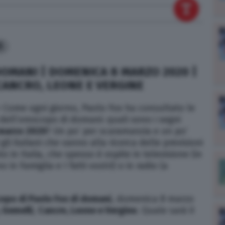
5
MANI | DOMENICA 8 MARZO 2020 |
 CANCRO, LEONE E VERGINE
–
Come ogni giorno, Paolo Fox ha consultato le
i dell’oroscopo di domani: quali sono i segni
marzo 2020
? Un po’ per scaramanzia e un po’
li italiani che vanno alla ricerca delle previsioni
o in Italia, che spesso è ospite in televisione (in
in Famiglia e I fatti vostri) o in radio (a
opo di Paolo Fox di domani
, domenica 8 marzo
, Gemelli
,
Cancro, Leone e Vergine
. Quale sarà il