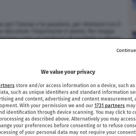
na per l’amore e la passione, per ritrovarsi con il
r discutere: l’importante è viversi. Per troppo
relazione come un qualcosa di scontato e adesso
etamente marcia.
Continue
iede tanta concentrazione e anche di superare
We value your privacy
ssi di fronte a delle difficoltà, ma non volete
ta di domani vede la Luna dissonante. Chiedete
artners
store and/or access information on a device, such as
ascoltate per bene cosa ha da dirvi.
ata, such as unique identifiers and standard information sen
rtising and content, advertising and content measurement,
I SEGNI ZODIACALI
lopment. With your permission we and our
1731 partners
may 
nd identification through device scanning. You may click to 
 processing as described above. Alternatively you may acces
ange your preferences before consenting or to refuse cons
cessing of your personal data may not require your consent