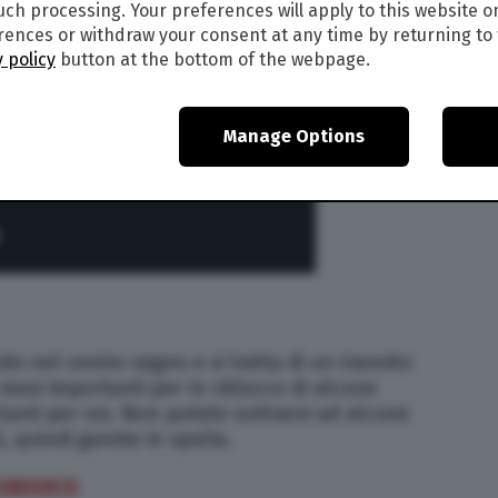
such processing. Your preferences will apply to this website o
ences or withdraw your consent at any time by returning to 
 policy
button at the bottom of the webpage.
Manage Options
do nel vostro segno e si tratta di un transito
 mesi importanti per lo sblocco di alcune
anti per voi. Non potete sottrarvi ad alcune
, quindi gambe in spalla.
CENDENTE