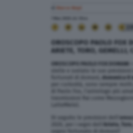
di
Marco Nepi
7 Mar. 2020
alle
13:44
23
OROSCOPO PAOLO FOX DO
ARIETE, TORO, GEMELLI,
OROSCOPO PAOLO FOX DOMANI 
stelle e svelato le sue prevision
fortunati di domani,
domenica 8 
per curiosità, sono sempre molti g
di Paolo Fox, l’astrologo più amat
trasmissioni Rai come Mezzogiorno 
LatteMiele).
Di seguito le previsioni dell’
orosc
2020, per i segni dell’
Ariete, Toro
segno fortunato di domani?