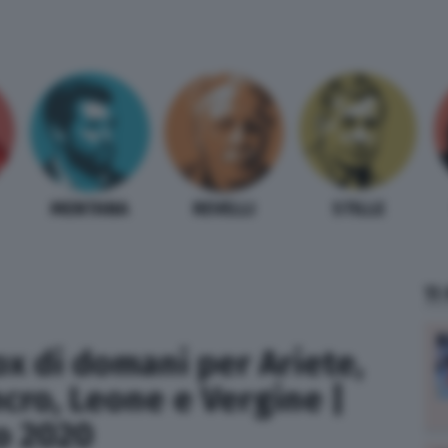
MENTANA
REVELLI
STILLE
TI
x di domani per Ariete,
ncro, Leone e Vergine |
o 2020