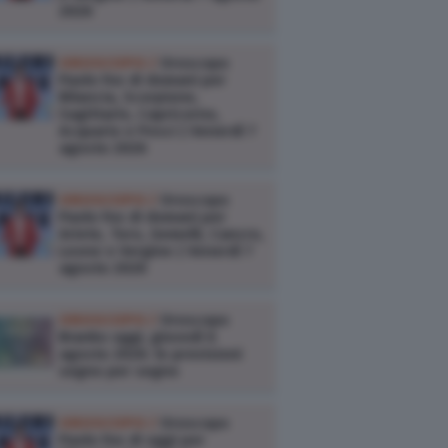
2026
OROSCOPO /
Oroscopo
Paolo Fox di domani per
Bilancia, Scorpione,
Sagittario, Capricorno,
Acquario e Pesci | Venerdì 7
agosto 2026
OROSCOPO /
Oroscopo
Paolo Fox di domani per
Ariete, Toro, Gemelli, Cancro,
Leone e Vergine | Venerdì 7
agosto 2026
OROSCOPO /
Oroscopo
Branko oggi, giovedì 6
agosto 2026: le previsioni
segno per segno
OROSCOPO /
Oroscopo
Paolo Fox di oggi per