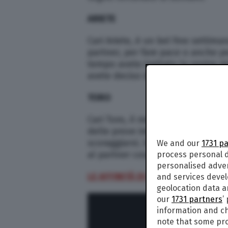
ARIETE
Cari Ariete, è un bel fine settima
partner, per fare pace o anche pe
tempo avete trattato la vostra 
avete deciso di cambiare compl
TORO
Cari Toro, il mese di marzo vi ch
delle prove importanti. Sarete me
scoraggiarvi. In amore la giorna
We and our
1731 p
al partner cosa c’è che non va e 
process personal d
personalised adve
LE AFFINITÀ DI COPPIA PER TUTTI 
and services deve
geolocation data a
our
1731 partners
’
information and ch
note that some pro