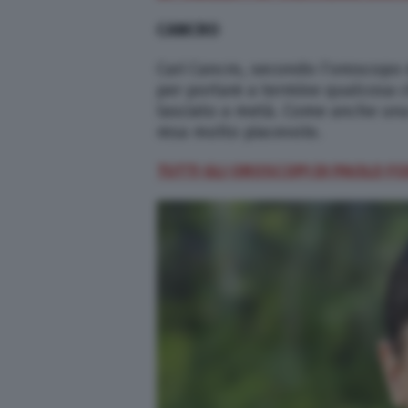
CANCRO
Cari Cancro, secondo l’oroscopo 
per portare a termine qualcosa c
lasciato a metà. Come anche una 
resa molto piacevole.
TUTTI GLI OROSCOPI DI PAOLO FO