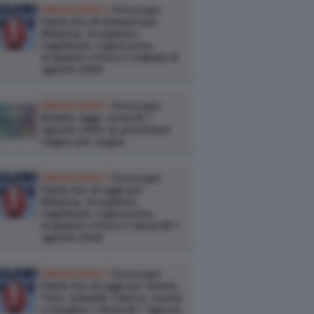
OROSCOPO /
Oroscopo
Paolo Fox di domani per
Bilancia, Scorpione,
Sagittario, Capricorno,
Acquario e Pesci | Sabato 8
agosto 2026
OROSCOPO /
Oroscopo
Branko oggi, venerdì 7
agosto 2026: le previsioni
segno per segno
OROSCOPO /
Oroscopo
Paolo Fox di oggi per
Bilancia, Scorpione,
Sagittario, Capricorno,
Acquario e Pesci | Venerdì 7
agosto 2026
OROSCOPO /
Oroscopo
Paolo Fox di oggi per Ariete,
Toro, Gemelli, Cancro, Leone
e Vergine | Venerdì 7 agosto