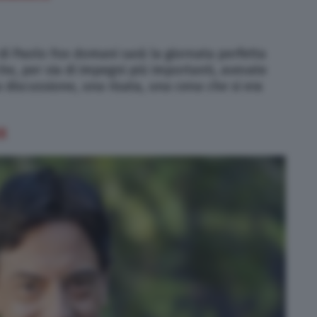
di Paolo Fox domani sarà la giornata perfetta
he, per via di impegni più importanti, avevate
discussione, una risata, una cena che si era
X