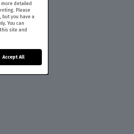
s more detailed
enting. Please
, but you have a
nly. You can
this site and
Accept All