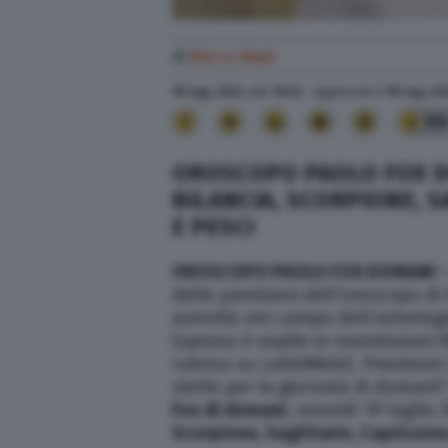
di
Marco Nepi
18 Lug. 2024
alle
10:22
- Aggiornato il
18 Lug. 20
9
OROSCOPO PAOLO FOX DO
BILANCIA, SCORPIONE, 
E PESCI
OROSCOPO PAOLO FOX DOMANI 
delle previsioni dell’oroscopo di
autorità nel campo dell’astrologi
(spesso è ospite in trasmissioni R
rubrica su LatteMiele). Previsioni
stelle per la giornata di domani? 
Fox di domani
, venerdì 19 luglio 
Scorpione,
Sagittario, Capricorn