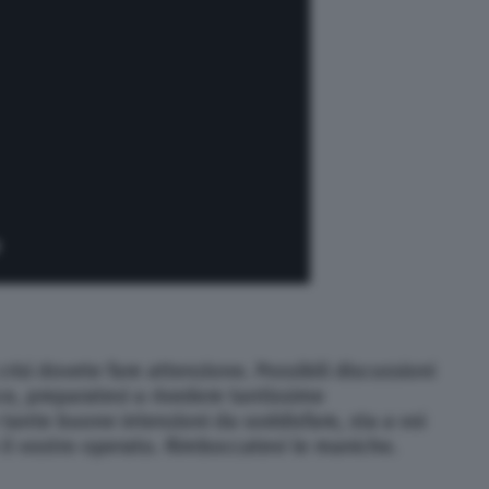
crisi dovete fare attenzione. Possibili discussioni
ce, preparatevi a rivedere tantissime
tante buone intenzioni da soddisfare, sta a voi
 il vostro operato. Rimboccatevi le maniche.