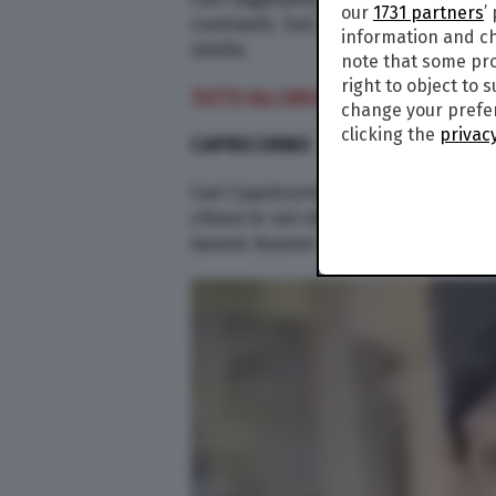
our
1731 partners
’
contrasti. Sul piano lavorativo p
information and ch
stelle.
note that some pro
right to object to 
TUTTI GLI OROSCOPI DI PAOLO FO
change your prefer
clicking the
privacy
CAPRICORNO
Cari Capricorno, questo è un bel 
chiusi in voi stessi ma apritevi al
lavoro buone le idee.