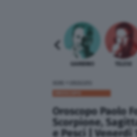
SABELLI FIORETTI
GUIDA BARDI
GAMBINO
TELESE
»
HOME
OROSCOPO
OROSCOPO
Oroscopo Paolo Fo
Scorpione, Sagitt
e Pesci | Venerdì 