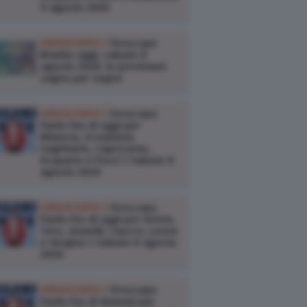
9 agosto 2026
OROSCOPO /
Oroscopo
Branko oggi, sabato 8
agosto 2026: le previsioni
segno per segno
OROSCOPO /
Oroscopo
Paolo Fox di oggi per
Bilancia, Scorpione,
Sagittario, Capricorno,
Acquario e Pesci | Sabato 8
agosto 2026
OROSCOPO /
Oroscopo
Paolo Fox di oggi per Ariete,
Toro, Gemelli, Cancro, Leone
e Vergine | Sabato 8 agosto
2026
OROSCOPO /
Oroscopo
Paolo Fox di domani per