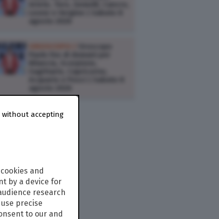
Ariete, Toro, Gemelli, Cancro,
Leone e Vergine | Sabato 8
agosto 2026
OROSCOPO /
Oroscopo
Paolo Fox di domani per
Bilancia, Scorpione,
Sagittario, Capricorno,
Acquario e Pesci | Sabato 8
agosto 2026
 without accepting
 cookies and
t by a device for
 audience research
use precise
consent to our and