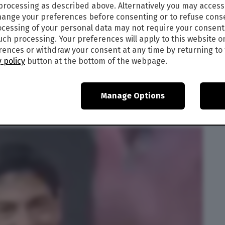
 processing as described above. Alternatively you may acces
artite con una marcia in più. Sfruttate queste
ange your preferences before consenting or to refuse cons
cessing of your personal data may not require your consent
such processing. Your preferences will apply to this website o
X
ences or withdraw your consent at any time by returning to 
 policy
button at the bottom of the webpage.
periodo, soprattutto per i single. Non siate
Manage Options
l’altro perché potreste fare ottimi incontri. Sul