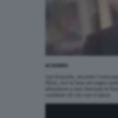
ACQUARIO
Cari Acquario, secondo l’oroscop
2024), con la luna nel segno potr
attenzione a non riversare le frus
cambiare ciò che non vi piace.