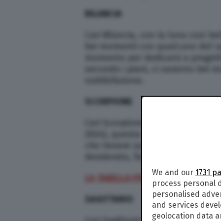
BILANCIA
Cari Bilancia, con la luna così b
bei momenti con qualcuno del sagi
momento per dedicarsi a progett
secondo i piani, ci saranno bei 
soddisfazione.
SCORPIONE
Cari Scorpione, secondo l’orosco
2024), questa è una giornata pos
che Venere sarà nel segno a brev
desiderato, fatevi valere! Non ci 
We and our
1731 p
LA TABELLA PER CALCOLARE L’AS
process personal d
personalised adve
SAGITTARIO
and services deve
geolocation data a
Cari Sagittario, questa è una gio