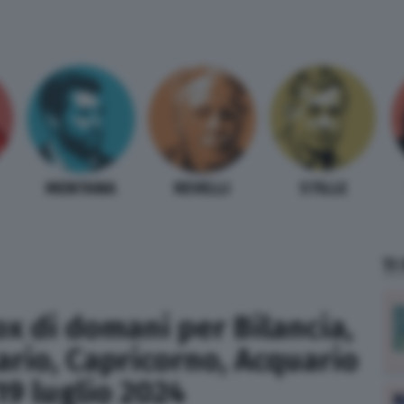
MENTANA
REVELLI
STILLE
TI
x di domani per Bilancia,
ario, Capricorno, Acquario
19 luglio 2024