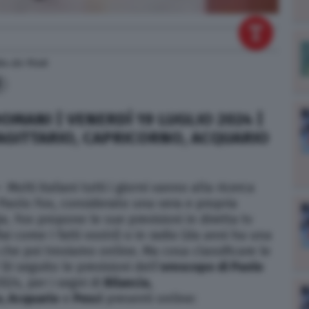
24
alle
11:40
9
MANI | VENERDÌ 19 LUGLIO 2024 |
SAGITTARIO, CAPRICORNO, ACQUARIO
–
Molti italiani tutti i giorni vanno alla ricerca
 Paolo Fox, considerato una vera e propria
a. Fox propone le sue previsioni in diretta tv
ai come I fatti vostri) o in radio (da anni ha una
 che poi troviamo online. Ma cosa classificare le
Di seguito le previsioni dell’
oroscopo di Paolo
2024, per i segni di
Bilancia,
o, Acquario
e
Pesci
presenti online: