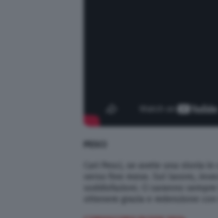
PESCI
Cari Pesci, se avete una storia in 
verso fine mese. Sul lavoro, inve
soddisfazioni. Ci saranno sempre 
ottenere grazia e redenzione con