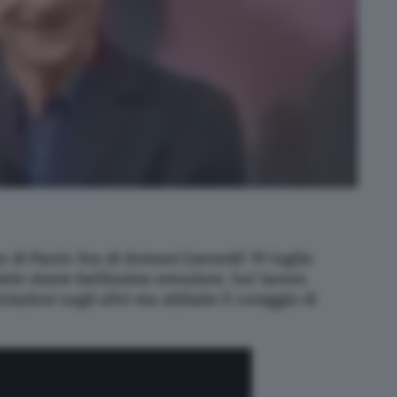
o di Paolo Fox di domani (venerdì 19 luglio
ete vivere bellissime emozioni. Sul lavoro
trazioni sugli altri ma abbiate il coraggio di