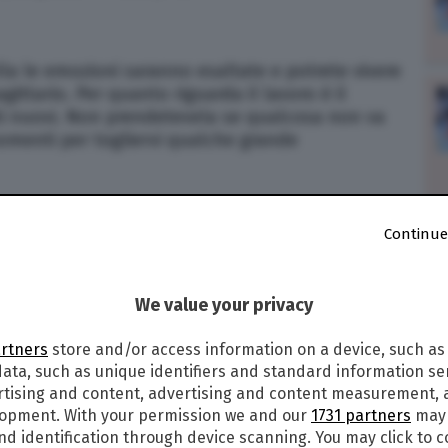
ella le emozioni saranno esaltate e potrete vivere
ttario. Per quanto riguarda il lavoro è il
i nuovi. Non prendetevela se qualcosa non va
momenti per togliervi qualche grande
Continue
po di Paolo Fox di domani (venerdì 19 luglio
itiva per i sentimenti e non dovete dimenticare
e. Sul lavoro arriverà un miglioramento tanto
We value your privacy
sono i bei tempi di una volta.
artners
store and/or access information on a device, such as
CENDENTE
ata, such as unique identifiers and standard information sen
rtising and content, advertising and content measurement,
lopment. With your permission we and our
1731 partners
may 
nd identification through device scanning. You may click to 
rnata positiva che regala emozioni e appiana i