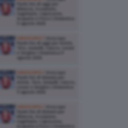
Paolo Fox di oggi per
Bilancia, Scorpione,
Sagittario, Capricorno,
Acquario e Pesci | Domenica
9 agosto 2026
OROSCOPO /
Oroscopo
Paolo Fox di oggi per Ariete,
Toro, Gemelli, Cancro, Leone
e Vergine | Domenica 9
agosto 2026
OROSCOPO /
Oroscopo
Paolo Fox di domani per
Ariete, Toro, Gemelli, Cancro,
Leone e Vergine | Domenica
9 agosto 2026
OROSCOPO /
Oroscopo
Paolo Fox di domani per
Bilancia, Scorpione,
Sagittario, Capricorno,
Acquario e Pesci | Domenica