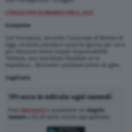
alle conseguenze. Coraggio!
L’OROSCOPO DI BRANKO PER IL 2021
Scorpione
Cari Scorpione, secondo l’oroscopo di Branko di
oggi, vorreste prendervi qualche giorno per voi e
per rilassarvi senza troppe responsabilità.
Tuttavia, una questione familiare ve lo
impedisce… Risolvete i problemi prima di agire.
Sagittario
TPI esce in edicola ogni venerdì
Puoi
abbonarti
o acquistare un
singolo
numero
a €2,49 dalla nostra app gratuita: