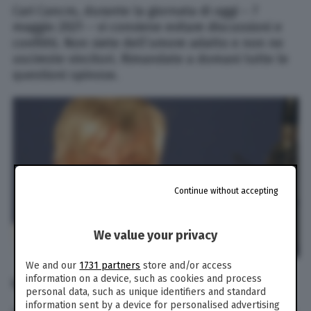
Cari Cancro, durante la giornata di oggi – 7
maggio 2021 – vi conviene evitare discussioni e
conflitti. Non siete dell’umore adatto e non ne
uscireste vincitori. Rimandate a domani tutte le
questioni spinose.
Continue without accepting
We value your privacy
We and our
1731 partners
store and/or access
information on a device, such as cookies and process
Leone
personal data, such as unique identifiers and standard
information sent by a device for personalised advertising