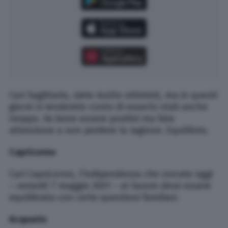
Cari Sagittario, siete molto ottimisti, ma in questi
giorni vi renderete conto di esserlo stati anche
troppo. Va bene essere positivi ma fate
attenzione a non perdere la ragione. Equilibrio.
Capricorno
Cari Capricorno, l’indipendenza che cercate oggi
– venerdì 7 maggio 2021 – al lavoro deve essere
equilibrata con certe questioni familiari.
Acquario