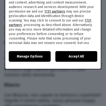
Cari Leone, secondo l’oroscopo di Branko di oggi
and content, advertising and content measurement,
(7 maggio 2021), fate attenzione al modo in cui
audience research and services development. With your
deciderete di utilizzare il vostro intuito. Se usato
permission we and our
1731 partners
may use precise
geolocation data and identification through device
bene…
scanning. You may click to consent to our and our
1731
partners
’ processing as described above. Alternatively
LE AFFINITÀ DI COPPIA PER TUTTI I SEGNI
you may access more detailed information and change
ZODIACALI
your preferences before consenting or to refuse
consenting. Please note that some processing of your
Vergine
personal data may not require your consent, but you
have a right to object to such processing. Your
preferences will apply to this website only. You can
Cari Vergine, state attraversando un periodo di
Manage Options
Accept All
change your preferences or withdraw your consent at
forte incertezza e la vostra autostima la vostra
any time by returning to this site and clicking the
privacy
autostima viene continuamente minata… Provate
policy
button at the bottom of the webpage.
a fissarvi degli obiettivi giornalieri e state
lontano dalla monotonia.
Bilancia
Cari Bilancia, non sapete se buttarvi o aspettare?
Seguite il vostro istinto, senza pensare troppo