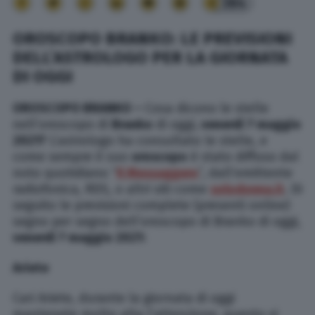
384
OROSCOPO BRANKO: LE PREVISIONI
DELL’ASTROLOGO PER LA GIORNATA
DI OGGI
OROSCOPO BRANKO –
Cosa dicono le stelle
nell’oroscopo di
Branko
di oggi,
venerdì 7 maggio
2021?
L’astrologo ha consultato le stelle, e
come sempre il suo
oroscopo
è stato diffuso dal
noto quotidiano “
Il Messaggero
”, dall’emittente
radiofonica, RDS, o altri siti come
solodonna.it
. Di
seguito le previsioni complete (presenti online)
segno per segno dell’oroscopo di Branko di oggi,
venerdì 7 maggio 2021:
Ariete
Cari Ariete, durante la giornata di oggi
mantenete molto alta l’attenzione, questo vi