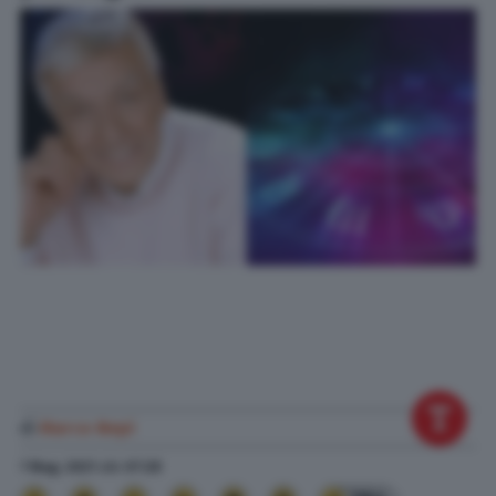
di
Marco Nepi
7 Mag. 2021
alle
07:28