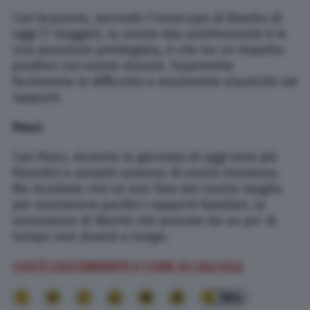
Cari Acquario, secondo l’oroscopo di Branko di
oggi (7 maggio), la vostra vita sentimentale è in
una posizione privilegiata, il che ha un impatto
positivo sul vostro morale. Supererete
facilmente le difficoltà e mostrerete elasticità nei
rapporti.
Pesci
Cari Pesci, durante la giornata di oggi temi più
filosofici e astratti saranno di vostro interesse.
Ma ricordate che se non fate del vostro meglio
per mantenere pacifici i rapporti familiari, la
sensazione di libertà che provate da un po’ di
tempo non durerà a lungo.
COS’È L’ASCENDENTE E COME SI CALCOLA
384