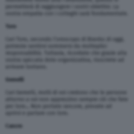
permetterà di raggiungere i vostri obiettivi. La
vostra empatia con i colleghi sarà fondamentale.
Toro
Cari Toro, secondo l’oroscopo di Branko di oggi,
potreste sentirvi sommersi da molteplici
responsabilità. Tuttavia, ricordate che grazie alla
vostra spiccata dote organizzativa, riuscirete ad
arrivare lontano.
Gemelli
Cari Gemelli, molti di voi credono che le persone
attorno a voi non apprezzino sempre ciò che fate
per loro… Non portate rancore, provate ad
aprirvi e parlare con loro.
Cancro