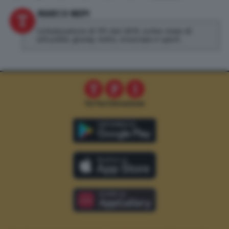
MARCO NEPI
Collaboratore di TPI dal 2019, scrivo news di
attualità, gossip, lotto, oroscopo e sport.