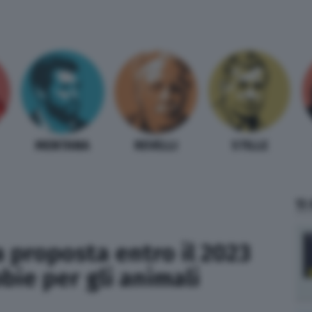
MENTANA
REVELLI
STILLE
TI
 proposta entro il 2023
bie per gli animali