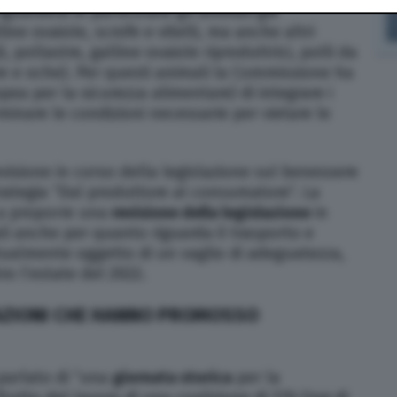
uarderà in particolare gli animali già
ne ovaiole, scrofe e vitelli, ma anche altri
i, pollastre, galline ovaiole riproduttrici, polli da
re e oche). Per questi animali la Commissione ha
opea per la sicurezza alimentare) di integrare i
erminare le condizioni necessarie per vietare le
evisione in corso della legislazione sul benessere
trategia “Dal produttore al consumatore”. La
 a proporre una
revisione della legislazione
in
li anche per quanto riguarda il trasporto e
tualmente oggetto di un vaglio di adeguatezza,
o l’estate del 2022.
IAZIONI CHE HANNO PROMOSSO
 parlato di “una
giornata storica
per la