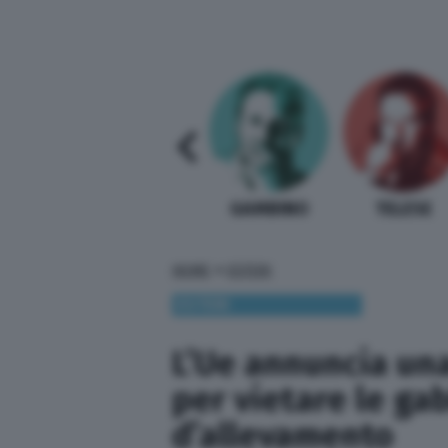
SABELLI FIORETTI
GUIDA BARDI
GAMBINO
TELESE
»
HOME
ESTERI
ESTERI
L’Ue annuncia una
per vietare le gab
d’allevamento