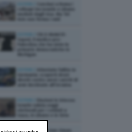
ESTERI /
Conclusi a Roma i
colloqui tra Israele e Libano
mediati dagli Usa. Ma Tel
Aviv non ferma i raid
ESTERI /
Chi è Abdul El-
Sayed, il medico pro-
Palestina che ha vinto le
primarie democratiche in
Michigan
ESTERI /
Attentato fallito in
Germania: scoperti droni
diretti contro aerei carichi di
armi destinate all’Ucraina
ESTERI /
Elezioni in trincea:
Israele valuta seggi
elettorali per i soldati a
Gaza, in Libano e in Siria
ESTERI /
Patto Iran-Oman
 without accepting