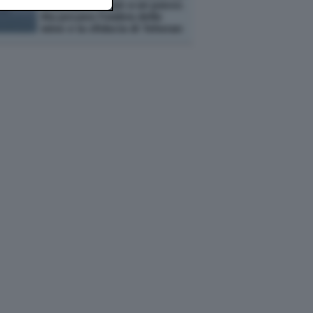
Usa, Iran e Oman a un passo.
Ma pesano l'ombra delle
mine e la sfiducia di Teheran