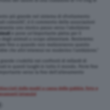
frutto del lavoro di una coalizione di 170 Ong di
nto più grande nel sistema di sfruttamento
li coinvolti”, è il commento delle associazioni
presenta uno storico passo verso l’abolizione
nimali
e pone un’importante pietra per il
degli animali a scopo alimentare. Resteremo
ropee fino a quando non realizzeranno questo
dire che altri interessi ne moderino l’ambizione.”
 grande crudeltà nei confronti di miliardi di
nati in questi luoghi in tutto il mondo. Porre fine
importante verso la fine dell’allevamento
chiacciati dalle madri a causa delle gabbie, foto e
levamenti intensivi
9