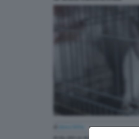
di
Anna Ditta
30 Giu. 2021
alle
16:38