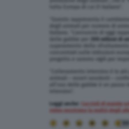
protezione degli animali”, che è “
tutta Europa di cui 21 italiane”.
“Questo rappresenta il cambiame
degli animali per numero di anima
italiane. “L’annuncio di oggi rap
delle gabbie per
300 milioni di a
superamento dello sfruttamento 
concentrati sulle istituzioni eu
progetto e saremo vigili per impe
“L’allevamento intensivo
è la più
animali – esseri senzienti – confi
all’uso delle gabbie è un passo 
intensivo”.
Leggi anche
:
Cuccioli di maiale s
video mostrano la realtà degli al
9