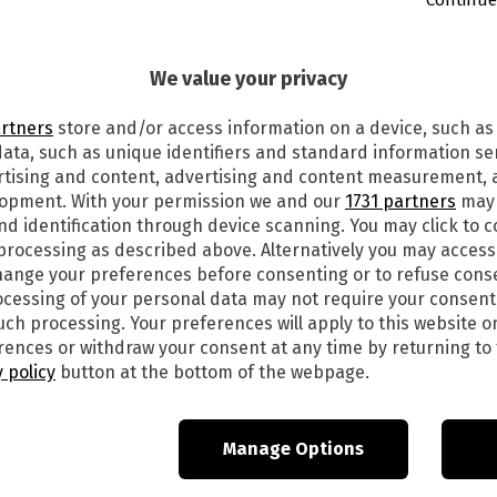
9
We value your privacy
nciato che intende presentare una proposta
 per eliminare gradualmente e infine vietare
artners
store and/or access information on a device, such as
e
per una serie di animali da allevamento entro
ata, such as unique identifiers and standard information sen
rtising and content, advertising and content measurement,
lopment. With your permission we and our
1731 partners
may 
missaria europea per la salute Stella
nd identification through device scanning. You may click to 
ella Commissione Věra Jourová, durante una
 processing as described above. Alternatively you may acces
a della Commissione all’
Iniziativa dei Cittadini
ange your preferences before consenting or to refuse cons
(Basta animali in gabbia),
sostenuta
da
1,4
cessing of your personal data may not require your consent
such processing. Your preferences will apply to this website o
ences or withdraw your consent at any time by returning to 
 in materia di protezione degli animali riguarda
 policy
button at the bottom of the webpage.
ma solo le galline ovaiole, i polli da carne, le
ti dalla
normativa sull’uso delle gabbie
.
Manage Options
SSIONE