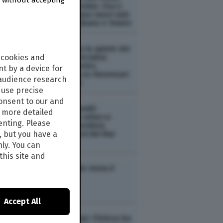
per riaprire Hormuz. Usa e
Israele preparano nuovi raid.
Escalation in Libano e Yemen
ESTERI /
Dietro le quinte dei
 cookies and
negoziati sull’Ucraina:
spunta un incontro
t by a device for
“riservato” tra ex funzionari
 audience research
europei e russi
use precise
consent to our and
ESTERI /
Gli Houthi
s more detailed
rivendicano un attacco
enting. Please
contro una petroliera
, but you have a
saudita nel nord del Mar
Rosso
nly. You can
this site and
ESTERI /
Israele rinvia il
ritiro da Gaza
Accept All
ESTERI /
Hormuz: l'intesa tra