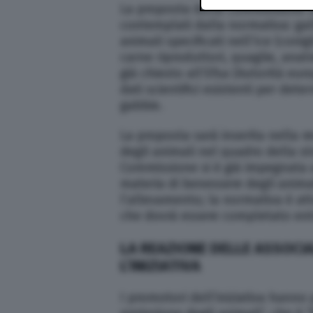
La proposta della Commissione rig
contemplati dalla normativa: galli
animali specificati nell’Ice (conigl
carne riproduttori, quaglie, anat
già chiesto all’Efsa (Autorità eur
dati scientifici esistenti per det
gabbie.
La proposta sarà inserita nella r
degli animali nel quadro della s
Commissione si è già impegnata
materia di benessere degli anima
l’allevamento; la normativa è at
che dovrà essere completato entr
LA REAZIONE DELLE ASSOC
L’INIZIATIVA
I promotori dell’iniziativa hanno