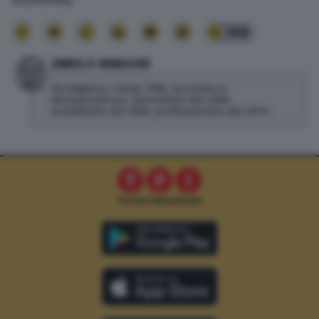
368
ENRICO MINGORI
Parmigiano, classe 1985, laureato in
Giurisprudenza. Giornalista dal 2005,
pubblicista dal 2009, professionista dal 2014.