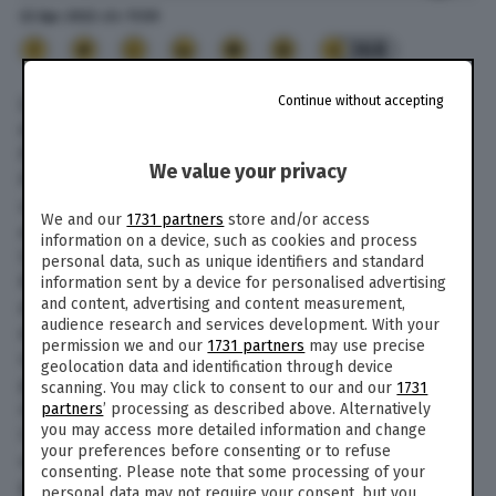
22 Apr. 2022
alle
11:59
368
Le sanzioni economiche fin qui imposte
Continue without accepting
dall’Occidente stanno facendo il solletico a
Putin. Lo ammette anche la Cassa Depositi e
We value your privacy
Prestiti, che in un recente rapporto riservato a
uso interno stima l’impatto delle misure fin qui
We and our
1731 partners
store and/or access
adottate da Unione europea, Stati Uniti e Regno
information on a device, such as cookies and process
Unito in un misero 7% sulle esportazioni dalla
personal data, such as unique identifiers and standard
Russia e in un 12% sulle importazioni. Nel
information sent by a device for personalised advertising
and content, advertising and content measurement,
documento dell’ente controllato dal Ministero
audience research and services development. With your
dell’Economia si legge testuale: «Sebbene le
permission we and our
1731 partners
may use precise
sanzioni commerciali siano una potente arma
geolocation data and identification through device
per la politica internazionale, non sempre
scanning. You may click to consent to our and our
1731
riescono ad avere un forte impatto economico».
partners
’ processing as described above. Alternatively
you may access more detailed information and change
I dati citati da Cdp provengono da
your preferences before consenting or to refuse
un’elaborazione dell’Ispi (Istituto Studi di
consenting. Please note that some processing of your
politica internazionale) sulla base di numeri
personal data may not require your consent, but you