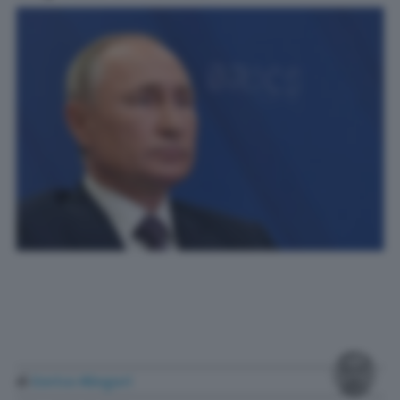
di
Enrico Mingori