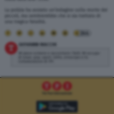
La polizia ha avviato un’indagine sulla morte dei
piccoli, ma sembrerebbe che si sia trattato di
una tragica fatalità.
244
GIOVANNI MACCHI
Mi piace scrivere e raccontare i fatti. Mi occupo
di news, pop, sport, lotto, oroscopo e tv.
Collaboratore di TPI