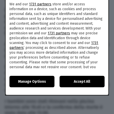
We and our
1731 partners
store and/or access
information on a device, such as cookies and process
Loklyn e Loreli Callazzo sono morti nello stesso
personal data, such as unique identifiers and standard
giorno. Entrambi avevano appena 18 mesi ed
information sent by a device for personalised advertising
erano fratelli gemelli. I due gemellini sono
and content, advertising and content measurement,
annegati entrambi nella piscina della villa di
audience research and services development. With your
famiglia, a Oklahoma City.
permission we and our
1731 partners
may use precise
geolocation data and identification through device
scanning. You may click to consent to our and our
1731
Ad estrarre i corpi dei piccoli dalla piscina è stata
partners
’ processing as described above. Alternatively
la mamma, Jenny Callazzo, 37 anni, prima
you may access more detailed information and change
dell’arrivo dei vigili del fuoco di Oklahoma City.
your preferences before consenting or to refuse
consenting. Please note that some processing of your
Secondo quanto afferma un familiare, sarebbe
personal data may not require your consent, but you
have a right to object to such processing. Your
stata la nonna di Jenny, malata di Alzheimer, ad
preferences will apply to this website only. You can
aver lasciato la porta aperta sul retro di casa,
Manage Options
Accept All
change your preferences or withdraw your consent at
cosa che ha permesso ai gemellini di uscire dalla
any time by returning to this site and clicking the
privacy
villa per poi avvicinarsi alla piscina.
policy
button at the bottom of the webpage.
I bambini sono stati ritrovani nella piscina
intorno alle 10.45 e la conferma della morte è
stata data alle 13.00.