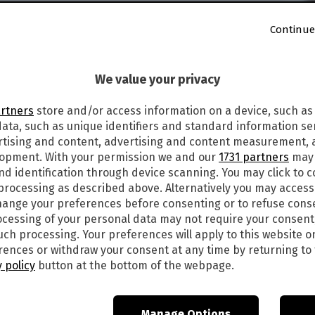
Continue
9
: COSA STA SUCCEDENDO NELLA
We value your privacy
REGNO UNITO
artners
store and/or access information on a device, such as
ario della morte di Napoleone, Regno Unito e
ata, such as unique identifiers and standard information sen
el canale della Manica, arrivando a schierare navi
rtising and content, advertising and content measurement,
ti di pesca. Una curiosa rievocazione post-Brexit
lopment. With your permission we and our
1731 partners
may 
 per il controllo dei mari, terminata dopo poche
nd identification through device scanning. You may click to 
herecci francesi che si erano radunati di fronte al
 processing as described above. Alternatively you may acces
locco navale sull’isola situata a 22 chilometri
ange your preferences before consenting or to refuse cons
cessing of your personal data may not require your consent
such processing. Your preferences will apply to this website o
atori contro i nuovi requisiti imposti da Jersey,
ences or withdraw your consent at any time by returning to 
nella dipendenza della Corona britannica le due
 policy
button at the bottom of the webpage.
amar, una decisione a cui la Francia aveva
dette.
Manage Options