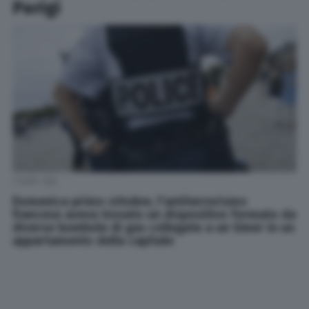
Parigi
Credit: Afp
Domenica primo ottobre, l'antiterrorismo
francese aveva trovato un dispositivo formato da
diverse bombole di gas collegate a un timer in un
appartamento della capitale