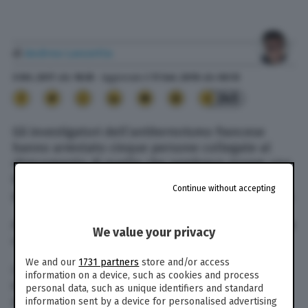
di
Andrea Lanzetta
3 Ott. 2017
alle
18:35
- Aggiornato il
11 Set. 2019
alle
00:13
245
Gli investigatori dell’antiterrorismo francese
hanno arrestato cinque persone collegate al
ritrovamento di quella che sembrava essere una
bomba pronta a esplodere, all’interno di un
Continue without accepting
palazzo di uno dei quartieri più esclusivi di Parigi.
A riferirlo è stata l’agenzia di stampa
Reuters
, che
We value your privacy
cita fonti del governo francese.
We and our
1731 partners
store and/or access
I cinque arrestati sono al momento sotto
information on a device, such as cookies and process
interrogatorio da parte della polizia. Il ministro
personal data, such as unique identifiers and standard
dell’Interno del governo francese ha detto che
information sent by a device for personalised advertising