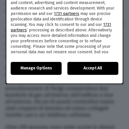
and content, advertising and content measurement,
uno dei fermati era segnalato nella lista dei
audience research and services development. With your
servizi di intelligence, come “radicalizzato”.
permission we and our
1731 partners
may use precise
geolocation data and identification through device
“Siamo ancora in guerra”, ha detto il ministro alla
scanning. You may click to consent to our and our
1731
radio pubblica
France Inter
, in un’intervista
partners
’ processing as described above. Alternatively
you may access more detailed information and change
riguardo l’attacco terroristico portato a termine
your preferences before consenting or to refuse
domenica primo ottobre da
Ahmed Hanachi
alla
consenting. Please note that some processing of your
stazione Saint-Charles di Marsiglia, in cui sono
personal data may not require your consent, but you
morte due ragazze di 17 e 20 anni.
have a right to object to such processing. Your
preferences will apply to this website only. You can
Secondo quanto riportato da
Reuters
, alcune
Manage Options
Accept All
change your preferences or withdraw your consent at
any time by returning to this site and clicking the
privacy
fonti della magistratura francese hanno
policy
button at the bottom of the webpage.
affermato che il dispositivo ritrovato nel 16esimo
arrondissement di Parigi comprendeva due
bombole di gas all’interno dell’edificio e due
all’esterno. Alcuni di questi contenitori erano
stati cosparsi di benzina ed erano collegati
tramite cavi a un telefono cellulare.
Oltre 230 persone sono state uccise in diversi