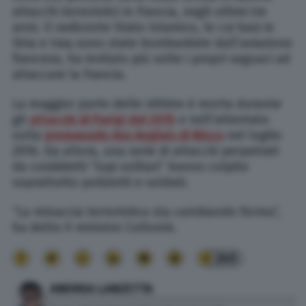
attacchi terroristici in Francia, negli ultimi tre
anni. Il sedicente Stato Islamico, le cui basi in
Siria e Iraq sono state bombardate dall’aviazione
francese, ha invitato più volte i propri seguaci ad
attaccare la Francia.
La maggior parte delle vittime è morta durante
gli
attacchi di Parigi del 2015
e nell’attentato
sulla
promenade des Anglais di Nizza
nel luglio
2016. Da allora, una serie di attacchi perpetrati
da cosiddetti “lupi solitari” hanno colpito
soprattutto poliziotti e soldati.
“La minaccia terroristica sta cambiando forma”,
ha detto il ministro Collomb.
245
ANDREA LANZETTA