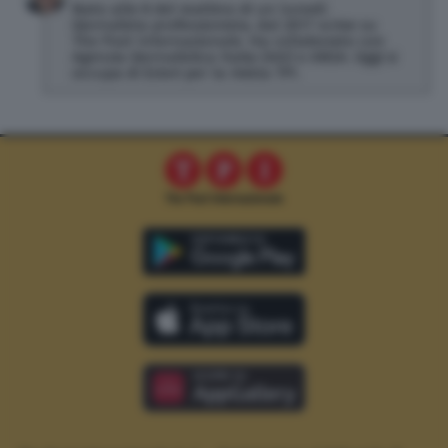
Nato alle 8 del mattino di un lunedì.
Giornalista professionista, dal 2017 scrive su
The Post Internazionale. Ha collaborato con
Agenzia Giornalistica Italia (AGI) e ANSA. Oggi si
occupa di Esteri per la rivista TPI.