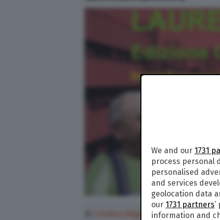
We and our
1731 p
process personal d
personalised adve
and services deve
geolocation data a
our
1731 partners
’
di
Cristina Migliaccio
information and ch