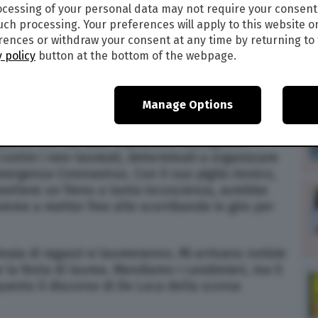
cessing of your personal data may not require your consent
such processing. Your preferences will apply to this website o
1
ences or withdraw your consent at any time by returning to 
 policy
button at the bottom of the webpage.
VIDEOGIOCO ONLINE SCHIERA IL
ON IL LANCIAFIAMME
Manage Options
la Campania,
Vincenzo De Luca
, sono ormai
l punto che sul web impazzano videogiochi
i contro i neo-laureati, determinati a organizzare
mergenza Coronavirus. Con il suo piglio ironico,
mettere un freno a tanta incoscienza, avrebbe
fiamme a metter fine alle scorribande in giro per
aia di ragazzi si laureeranno. Mi arrivano notizie
a festa di laurea. Mandiamo i carabinieri, ma li
esto il discorso di De Luca della scorsa