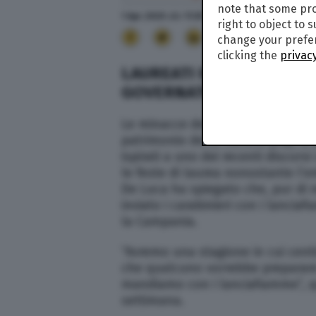
note that some pro
1 Apr. 2020
alle
11:35
right to object to 
17
change your prefer
clicking the
privacy
LAUREATI INVADERS: IL 
GOVERNATORE DE LUCA C
Le minacce del governatore del
patrimonio della cultura pop, a
ispirati a uno dei recenti discors
le feste di laurea nonostante l’e
De Luca ha spiegato che, pur di 
inviato i carabinieri con i lancia
la Campania.
“Avremo una stagione in cui centin
che qualcuno vorrebbe preparare l
mandiamo con i lanciafiamme”, qu
settimana.