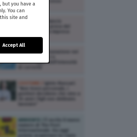
modalità di accesso
, but you have a
nly. You can
this site and
COSTUME /
Bilancio
d’esercizio: la prova del
nove per chi fa impresa
Accept All
COSTUME /
Misurazione nei
circuiti elettrici e
monitoraggio dell’intensità
di corrente
COSTUME /
Iginio Massari:
“Non trovo personale, i
genitori decidono che sino a
30 anni i figli non debbano
lavorare”
AMBIENTE /
È uscito il nuovo
numero di The Post
Internazionale. Da oggi
potete acquistare la copia