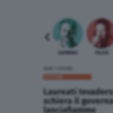
SABELLI FIORETTI
GUIDA BARDI
GAMBINO
TELESE
»
HOME
COSTUME
COSTUME
Laureati Invaders
schiera il governa
lanciafiamme