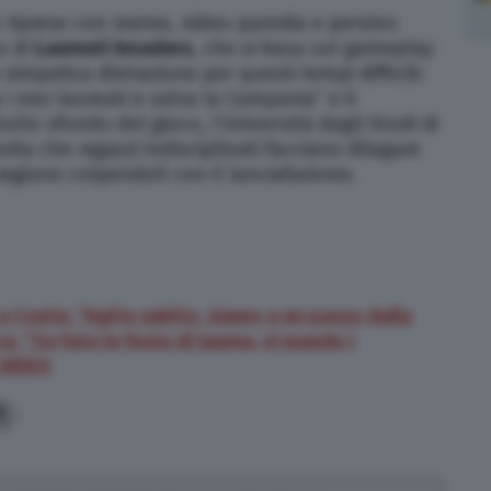
 riprese con meme, video-parodia e persino
o di
Laureati Invaders
, che si basa sul gameplay
impatica distrazione per questi tempi difficili:
a i neo laureati e salva la Campania” e il
ullo sfondo del gioco, l’Università degli Studi di
ita che ragazzi indisciplinati facciano dilagare
 regione colpendoli con il lanciafiamme.
 a Conte: “Agite subito, siamo a un passo dalla
a: “Se fate le feste di laurea, vi mando i
 VIDEO
1