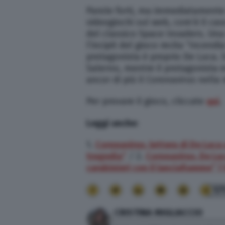
Parole forti, ma immediatamente
videogiochi sul web, com’è il cas
del classico Space Invaders. Una s
l’incipit del gioco recita “Incendi
protagonista è proprio De Luca. S
Salerno, mentre il protagonista ev
ancor di più il Coronavirus nella
Per provare il gioco, cliccate
qui
.
Leggi anche:
1.
Coronavirus, lettera di De Luca
tragedia”
/ 2.
Coronavirus, De Luc
carabinieri con il lanciafiamme” |
17
CRISTINA MIGLIACCIO