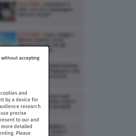
COSTUME /
Soundreef o
SIAE: con chi si guadagna
davvero di più?
COSTUME /
Casa, viaggi e
libertà: quanto costa
davvero la vita che gli
italiani sognano
 without accepting
COSTUME /
Profumi fruttati,
il ritorno delle fragranze che
raccontano il presente
 cookies and
COSTUME /
Il caso Louis
t by a device for
Vuitton: se la Moda entra a
 audience research
gamba tesa nei mondiali
use precise
consent to our and
s more detailed
COSTUME /
Viabilità a
Milano: regole, ticket e
enting. Please