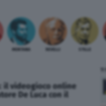
MENTANA
REVELLI
STILLE
TI
: il videogioco online
tore De Luca con il