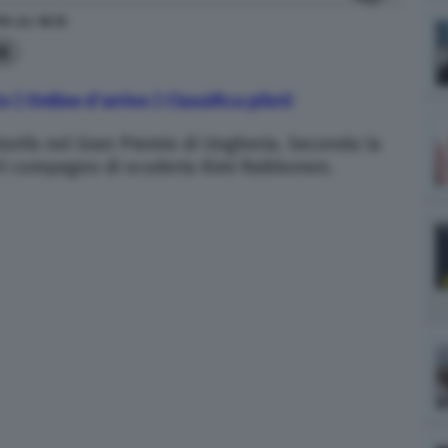
19
alle
18:15
6
 | Ordine d’arrivo | Classifica piloti
ionfa nel Gran Premio di Ungheria. Seconda la
o il compagno di scuderia Kimi Raikkonen.