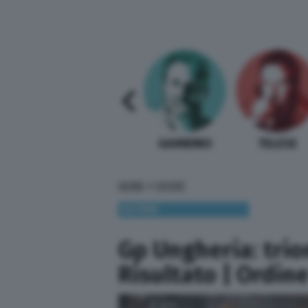
SABELLI FIORETTI
GUIDA BARDI
GAMBINO
TELESE
»
HOME
SPORT
ESTERI
Gp Ungheria: trio
Risultato | Ordine 