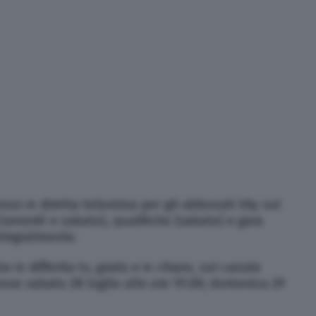
sso in diretta televisiva per gli abbonati
Sky
sul
 (venerdì e sabato), qualifiche (sabato) e gara
ntegralmente.
e in differita tv, gratis e in chiaro, sul canale
esse sabato 28 luglio alle ore 19.00; domenica 29