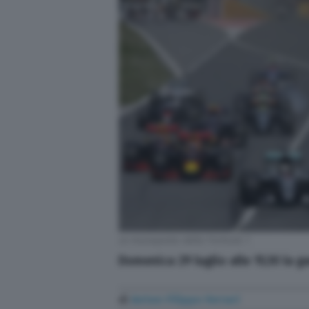
Le monoposto della Formula 1
Domenica 29 luglio alle 15,10 la g
di
Anton Filippo Ferrari