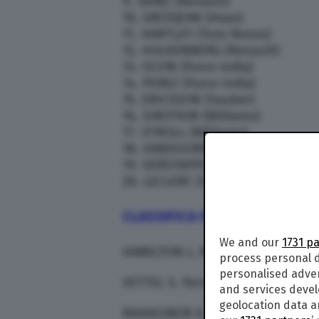
9. SAINZ (Renault)
10. GROSJEAN (Haas)
11. HARTLEY (Toro Rosso)
12. HULKENBERG (Renault)
13. OCON (Force India)
14. PEREZ (Force India)
15. ERICSSON (Sauber)
16. SIROTKIN (Williams)
17. STROLL (Williams)
18. VANDOORNE (McLaren)
19. VERSTAPPEN (Red Bull)
20. LECLERC (Sauber)
CLASSIFICA PILOTI
We and our
1731 p
HAMILTON L. Mercedes – 213
process personal d
personalised adve
VETTEL S. Ferrari – 189
and services deve
geolocation data a
RAIKKONEN K. Ferrari – 146