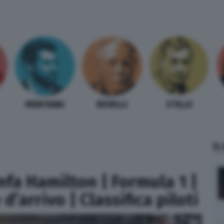
MENTANA
REVELLI
STILLE
TI
nfa Hamilton | Formula 1 |
d’arrivo | Classifica piloti