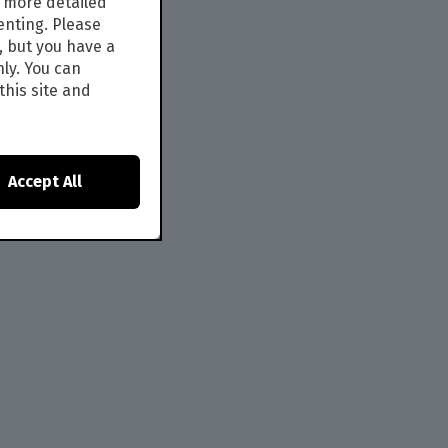
s more detailed
enting. Please
, but you have a
nly. You can
this site and
Accept All