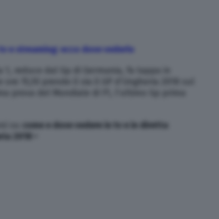
 tv e streaming: ecco dove vederlo
a 1, reduce dal Gp di Germania, fa tappa in
 ore 15,10 prende il via il GP d’Ungheria 2018 sul
ma prova del Mondiale di F1, l’ultimo Gp prima
oni su
come e dove vedere in tv e in diretta
ria 2018 •