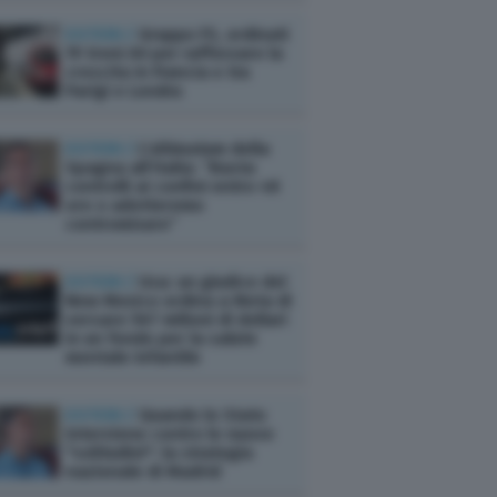
ESTERI /
Gruppo FS, ordinati
19 treni AV per rafforzare la
crescita in Francia e tra
Parigi e Londra
ESTERI /
L’ultimatum della
Spagna all’Italia: “Basta
controlli ai confini entro 48
ore o adotteremo
contromisure”
ESTERI /
Usa: un giudice del
New Mexico ordina a Meta di
versare 567 milioni di dollari
in un fondo per la salute
mentale infantile
ESTERI /
Quando lo Stato
interviene contro le nuove
"solitudini": la strategia
nazionale di Madrid