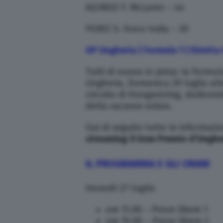
ALONSO F. McLaren – 44
PEREZ S. Force India – 30
GP Ungheria | Formula 1 | Diretta
Tutti di nuovo in pista: la Formul
Ungheria. Domenica 29 luglio alle
circuito di Hungaroring, dodicesi
della vacanze estive.
Qui di seguito tutte le informazi
streaming
il Gran Premio d’Unghe
IL PROGRAMMA E GLI ORARI
Venerdì 27 luglio
ore 11.00 – Prove libere 1
ore 15.00 – Prove libere 2