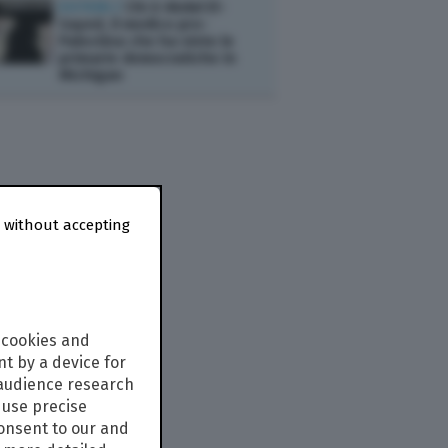
ESTERI /
Chi è Abdul El-
Sayed, il medico pro-
Palestina che ha vinto le
primarie democratiche in
Michigan
 without accepting
 cookies and
t by a device for
 audience research
use precise
consent to our and