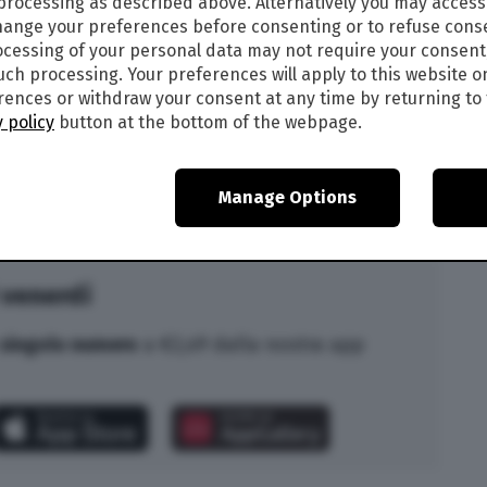
 processing as described above. Alternatively you may acces
ange your preferences before consenting or to refuse cons
cessing of your personal data may not require your consent
such processing. Your preferences will apply to this website o
ences or withdraw your consent at any time by returning to 
 policy
button at the bottom of the webpage.
Manage Options
 venerdì
singolo numero
a €2,49 dalla nostra app