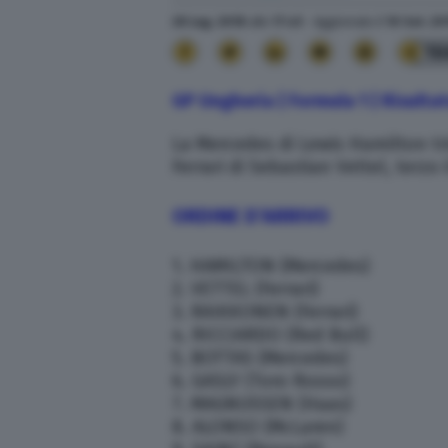
28 Lug. 2018
alle
17:45
- Aggiornato il
10 Set. 20
16
GP Ungheria | Formula 1 | Risultato
La Mercedes di Lewis Hamilton tr
Ferrari di Sebastian Vettel, terz
ORDINE D’ARRIVO
1. HAMILTON (Mercedes)
2. VETTEL (Ferrari)
3. RAIKKONEN (Ferrari)
4. RICCIARDO (Red Bull)
5. BOTTAS (Mercedes)
6. GASLY (Toro Rosso)
7. MAGNUSSEN (Haas)
8. ALONSO (McLaren)