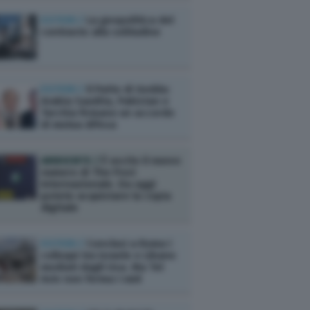
ESTERI /
La geopolitica del
contrasto alla solitudine
ESTERI /
Il Patto di Gedda:
Arabia Saudita, Pakistan e
Turchia firmano un accordo
di mutua difesa
AMBIENTE /
È uscito il nuovo
numero di The Post
Internazionale. Da oggi
potete acquistare la copia
digitale
ESTERI /
Conclusi a Roma i
colloqui tra Israele e Libano
mediati dagli Usa. Ma Tel
Aviv non ferma i raid