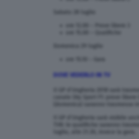
Sabato 28 luglio
ore 12.00 – Prove libere 3
ore 15.00 – Qualifiche
Domenica 29 luglio
ore 15.10 – Gara
DOVE VEDERLO IN TV
Il GP d’Ungheria 2018 sarà trasme
canale
Sky Sport F1
: prove libere
(domenica) saranno trasmesse i
Il GP d’Ungheria sarà visibile anch
TV8: le qualifiche saranno trasm
luglio, alle 21.30, invece la gara.