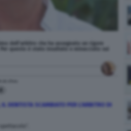
imo dell'arbitro che ha assegnato un rigore
Per questo è stato insultato e minacciato sui
9
alle
21:44
8
 IL DENTISTA SCAMBIATO PER L’ARBITRO DI
 spettacolo”.