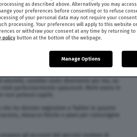
e tre figli. Con questa vicenda ho avuto i miei
 processing as described above. Alternatively you may acces
nerò a vivere la mia vita tranquilla.
ange your preferences before consenting or to refuse cons
cessing of your personal data may not require your consent
o?
such processing. Your preferences will apply to this website o
ences or withdraw your consent at any time by returning to 
ra locale,
Sunderland AFC, per oltre 40 anni.
 policy
button at the bottom of the webpage.
 club della Premier Legue, ma poi è stato
Manage Options
 per qualcun altro e ad essere insultati per
i identità, sarebbe stato divertente per me, se
stati particolarmente spiacevoli. Molti erano in
he non potessi capirli.
 che ho dovuto segnalare a Twitter in quanto
osceno, minacce fisiche e piani per coinvolgere
 sospeso gli account del piccolo numero di