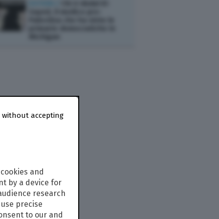
ESTERI /
Chi è Abdul El-
Sayed, il medico pro-
Palestina che ha vinto le
primarie democratiche in
Michigan
 without accepting
 cookies and
t by a device for
 audience research
use precise
consent to our and