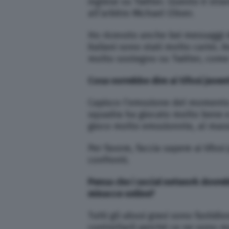
inglese su Twitter. Questo è stra
all’arbitro Michael Oliver.
Ho ricevuto anche bei messaggi dall
italiani sono stati molto carini. 
molto sostegno su Twitter, come 
Cosa vorrebbe dire ai tifosi juven
Capisco l’emozione del momento e 
squadra ha giocato molto bene e l
gioco molto emozionnte, al mass
Per favore, faccia sapere ai tifos
confronti.
Pensa che i social network dovrebb
minacce online?
Tutti gli abusi gravi sono fastidio
controllarli perché ce ne sono m