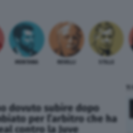
MENTANA
REVELLI
STILLE
TI
ho dovuto subire dopo
biato per l’arbitro che ha
Real contro la Juve