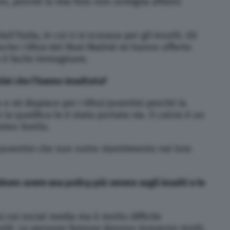
no, perché la mia foto non somiglia affatto
’Italia, in cui ci si scusava per gli insulti. Gli
Anche i tifosi del Real Madrid mi hanno offerto
è facile immaginare.
tini che l’hanno insultata?
mi dispiace per i tifosi juventini perché la
a qualifica le è stata portata via. Il calcio è un
imo livello.
i juventini che non nutro risentimento nei loro
ero avere una policy più severa sugli insulti e le
si sui social media ma è molto difficile
olti. Le persone famose devono riceverne molti,