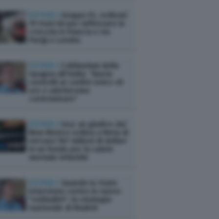
ESTERI /
Gruppo FS, ordinati
19 treni AV per rafforzare la
crescita in Francia e tra
Parigi e Londra
ESTERI /
L’ultimatum della
Spagna all’Italia: “Basta
controlli ai confini entro 48
ore o adotteremo
contromisure”
ESTERI /
Usa: un giudice del
New Mexico ordina a Meta di
versare 567 milioni di dollari
in un fondo per la salute
mentale infantile
ESTERI /
Quando lo Stato
interviene contro le nuove
"solitudini": la strategia
nazionale di Madrid