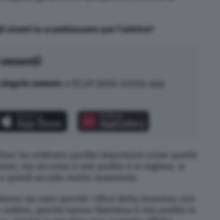
i utenti la scambiassero per l’arbitro?
 venerdì
singolo numero
a €2,49 dalla nostra app
iver ha arbitrato partite importanti come quelle
nal, ma siccome il mio profilo è in inglese, si
 e quindi accade molto raramente.
lema sia nato perché i tifosi della Juventus non
rbitro, perché hanno frainteso il mio profilo in