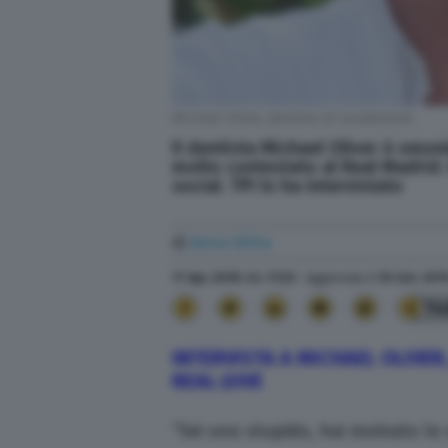
Michael Oliver, dentista di Sunderland.
Il dentista Michael Oliver è omon
molto contestato al Real Madrid. 
social. TPI lo ha intervistato
di
Anna Ditta
17 Apr. 2018
alle
11:53
- Aggiornato il
10 Set. 201
14
INTERVISTA A MICHAEL OLIVER,
REAL-JUVE
“Sei uno stupido, hai rovinato lo