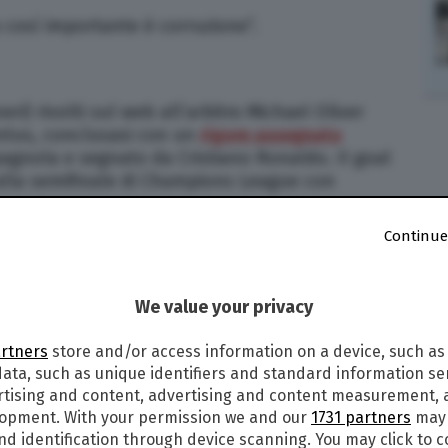
ta così importante è corruzione”.
neri) rivolti sul web all’arbitro Michael Oliver
entus, conclusasi con un
rigore assegnato
agnola e segnato da Cristiano Ronaldo. Il goal
e alla semifinale di Champions League con
Continue
 è solo che i tifosi di una squadra insultino
 (fatto già di per sé negativo). Queste parole,
itro, sono state rivolte al profilo Twitter di un
We value your privacy
 Unito, solo omonimo di Oliver. Noi di
TPI
lo
artners
store and/or access information on a device, such as
ata, such as unique identifiers and standard information sen
n arbitro né lo è mai stato.
rtising and content, advertising and content measurement,
lopment. With your permission we and our
1731 partners
may 
one di recente. Ho lavorato per 34 anni nel mio
nd identification through device scanning. You may click to 