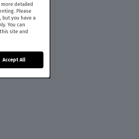
s more detailed
enting. Please
, but you have a
nly. You can
this site and
Accept All