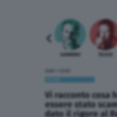
SABELLI FIORETTI
GUIDA BARDI
GAMBINO
TELESE
»
HOME
SPORT
ESTERI
Vi racconto cosa 
essere stato scam
dato il rigore al 