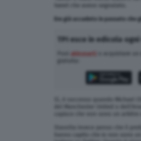
tweet che avevo segnalato.
Era già accaduto in passato che gl
TPI esce in edicola ogni
Puoi
abbonarti
o acquistare un
gratuita:
Sì, è successo quando Michael Ol
del Manchester United o dell’Arse
capisce che non sono un arbitro
Stavolta invece penso che il prob
hanno capito che io non sono un a