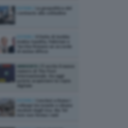
ESTERI /
La geopolitica del
contrasto alla solitudine
ESTERI /
Il Patto di Gedda:
Arabia Saudita, Pakistan e
Turchia firmano un accordo
di mutua difesa
AMBIENTE /
È uscito il nuovo
numero di The Post
Internazionale. Da oggi
potete acquistare la copia
digitale
ESTERI /
Conclusi a Roma i
colloqui tra Israele e Libano
mediati dagli Usa. Ma Tel
Aviv non ferma i raid