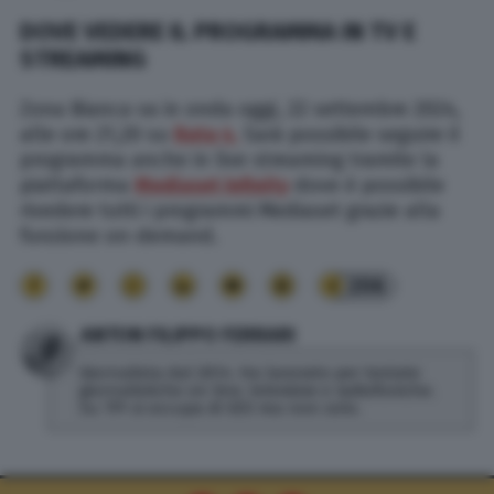
DOVE VEDERE IL PROGRAMMA IN TV E
STREAMING
Zona Bianca va in onda oggi, 22 settembre 2024,
alle ore 21,20 su
Rete 4.
Sarà possibile seguire il
programma anche in live streaming tramite la
piattaforma
Mediaset Infinity
dove è possibile
rivedere tutti i programmi Mediaset grazie alla
funzione on-demand.
206
ANTON FILIPPO FERRARI
Giornalista dal 2014. Ha lavorato per testate
giornalistiche on line, televisive e radiofoniche.
Su TPI si occupa di SEO ma non solo.