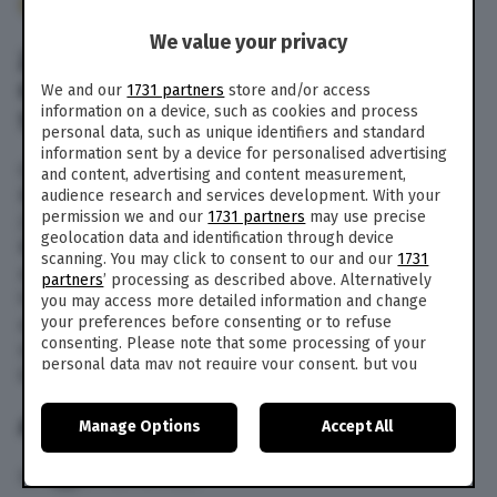
206
We value your privacy
ZONA BIANCA, LE ANTICIPAZIONI E
GLI OSPITI DELLA PUNTATA DEL 22
We and our
1731 partners
store and/or access
information on a device, such as cookies and process
SETTEMBRE 2024
personal data, such as unique identifiers and standard
information sent by a device for personalised advertising
Questa sera, domenica 22 settembre 2024, su
and content, advertising and content measurement,
Rete 4 in prima serata dalle ore 21,20 va in onda
audience research and services development. With your
permission we and our
1731 partners
may use precise
Zona Bianca, il talk condotto da Giuseppe
geolocation data and identification through device
Brindisi. Un programma di attualità e
scanning. You may click to consent to our and our
1731
approfondimento, realizzato in collaborazione
partners
’ processing as described above. Alternatively
tra Videonews e Tg4. Ma quali sono le
you may access more detailed information and change
anticipazioni e gli ospiti della puntata di oggi, 15
your preferences before consenting or to refuse
consenting. Please note that some processing of your
settembre 2024, di Zona Bianca? Scopriamoli
personal data may not require your consent, but you
insieme.
have a right to object to such processing. Your
preferences will apply to this website only. You can
ANTICIPAZIONI E OSPITI
Manage Options
Accept All
change your preferences or withdraw your consent at
any time by returning to this site and clicking the
privacy
policy
button at the bottom of the webpage.
In aggiornamento…