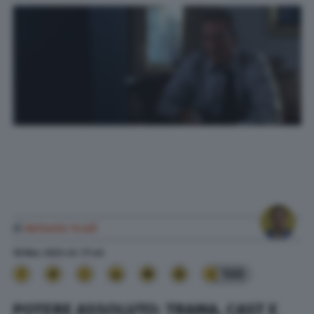
di
Antonio Scali
18 Mar. 2023
alle
17:46
100
POTERE ASSOLUTO: TRAMA, CAST E