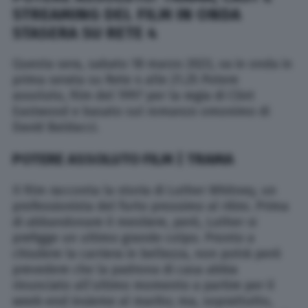
STREAMING DEL FILM IN ONDA
STASERA SU RETE 4
Questa sera, sabato 18 marzo 2023, va in onda in
prima serata su Rete 4 alle 21.25 Potere
assoluto, film del 1997 per la regia di Clint
Eastwood e basato sul romanzo omonimo di
David Baldacci.
POTERE ASSOLUTO FILM | TRAMA
Il film racconta la storia di Luther Whitney, un
professionista del furto prossimo al ritiro. Prima
di abbandonare il mestiere, però, Luther si
prefigge un ultimo grande colpo. Pronto a
chiudere la carriera in bellezza, non potrà però
prevedere che la padrona di casa abbia
rinunciato all’ultimo momento a partire per il
week-end insieme al marito; ma, soprattutto,