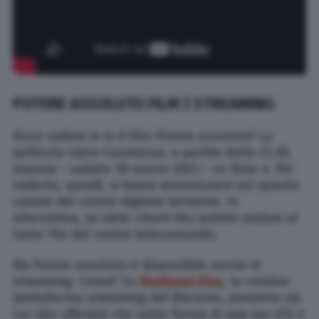
POTERE ASSOLUTO FILM | STREAMING
Dove vedere in tv il film Potere assoluto? La
pellicola viene trasmessa, a partire dalle 21,30,
stasera – sabato 18 marzo 2023 – su Rete 4. Per
vederlo, quindi, vi basta sintonizzarvi sul quarto
canale del vostro digitale terrestre. In
alternativa, se siete clienti Sky potete andare al
tasto 104 del vostro telecomando.
Ma Potere assoluto è disponibile anche in
streaming. Come? Su
Mediaset Play
, la celebre
piattaforma streaming del Biscione, presente sia
sul sito ufficiale che sotto forma di app per iOS e