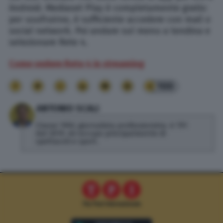
Android. Mediaset Play è completamente gratis:
per usufruirne, è sufficiente accedere con mail o
social network. Poi andare sul menu a tendina e
selezionare Rete 4.
Come vedere Rete 4 in streaming
100
ANTONIO SCALI
Classe 1992, giornalista professionista. A TPI
dal 2019, mi occupo principalmente di
spettacoli e sport.