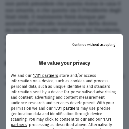
non potrà prevedere che questa riceva in casa il
suo amante, e che questo sia il Presidente degli
Stati Uniti. Il malvivente finirà dunque per
assistere all’omicidio involontario della donna
da parte delle guardie del corpo del Presidente,
e quando il caso verrà insabbiato Luther
diventerà un personaggio molto scomodo, a cui
Continue without accepting
polizia e servizi segreti daranno la caccia.
POTERE ASSOLUTO FILM | CAST
We value your privacy
We and our
1731 partners
store and/or access
Qui di seguito il cast del film al completo, con gli
information on a device, such as cookies and process
attori e i rispettivi personaggi interpretati:
personal data, such as unique identifiers and standard
information sent by a device for personalised advertising
Clint Eastwood
– Luther Whitney
and content, advertising and content measurement,
Gene Hackman
– Presidente Alan Richmond
audience research and services development. With your
Ed Harris
– Seth Frank
permission we and our
1731 partners
may use precise
geolocation data and identification through device
Laura Linney
– Kate Whitney
scanning. You may click to consent to our and our
1731
Scott Glenn
– Bill Burton
partners
’ processing as described above. Alternatively
Dennis Haysbert
– Tim Collin