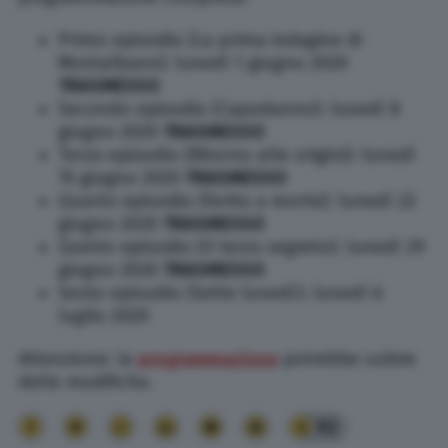
Primo episodio (La prima indagine di
Montalbano): lunedì 1 giugno 2020
TRASMESSO
Secondo episodio (Capodanno): lunedì 8
giugno 2020
TRASMESSO
Terzo episodio (Ritorno alle origini): lunedì
15 giugno 2020
TRASMESSO
Quarto episodio (Ferito a morte): lunedì 22
giugno 2020
TRASMESSO
Quinto episodio (Il terzo segreto): lunedì 29
giugno 2020
TRASMESSO
Sesto episodio (Sette lunedì): lunedì 6
luglio 2020
Attenzione: la
programmazione
potrebbe subire
delle modifiche.
92