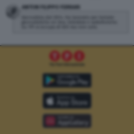
ANTON FILIPPO FERRARI
Giornalista dal 2014. Ha lavorato per testate
giornalistiche on line, televisive e radiofoniche.
Su TPI si occupa di SEO ma non solo.