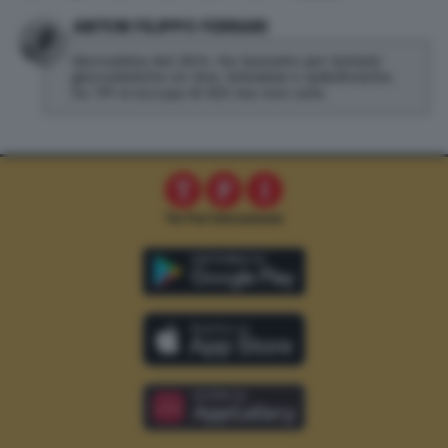
ANTON FILIPPO FERRARI
Giornalista dal 2014. Ha lavorato per testate
giornalistiche on line, televisive e radiofoniche.
Su TPI si occupa di SEO ma non solo.