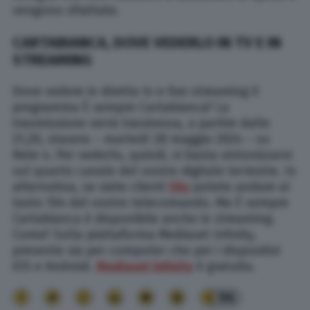
vengono sfrattate.
CARTABIANCA,
DOVE
VEDERLO IN TV E IN
STREAMING
Dove vedere in diretta tv e live streaming il
programma È sempre Cartabianca? La
trasmissione verrà trasmessa, a partire dalle
21,20, stasera – martedì 28 maggio 2024 – su
Rete 4. Per vederlo, quindi, vi basta sintonizzarvi
sul quarto canale del vostro digitale terrestre. In
alternativa, se siete clienti
Sky
potete andare al
tasto 104 del vostro telecomando. Ma È sempre
Cartabianca è disponibile anche in streaming.
Come? Sulla piattaforma Mediaset Infinity,
presente sia per computer che per i dispositivi
iOS e Android.
Mediaset Infinity
è gratuita.
96