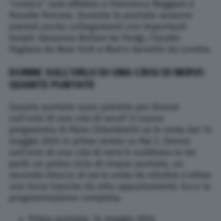
“comico” sarà affidato a Francesca Reggiani e
Rosalia Porcaro. Durante le puntate saranno
previsti anche collegamenti con importanti
inviati: Giovanna Botteri da Parigi, Claudio
Pagliara da New York e Marco Varvello da Londra.
DONNE SULL’ORLO DI UNA CRISI DI NERVI:
QUANTE PUNTATE
Quante puntate sono previste per Donne
sull’orlo di una crisi di nervi? Il nuovo
programma di Piero Chiambretti va in onda dal 14
maggio 2024 in prima serata su Rai 3. Donne
sull’orlo di una crisi di nervi è suddiviso in tre
parti: un primo ciclo di cinque puntate, un
secondo blocco di sei in onda da ottobre e infine
una terza tranche da otto appuntamenti. Ecco la
programmazione completa.
Prima puntata: 14 maggio 2024