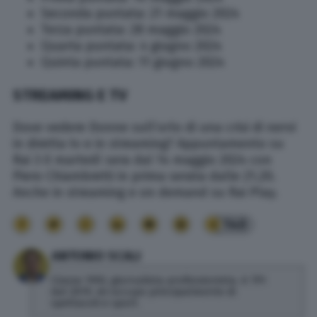
Seconda puntata: 21 maggio 2024
Terza puntata: 28 maggio 2024
Quarta puntata: 4 giugno 2024
Quinta puntata: 11 giugno 2024
STREAMING E TV
Dove vedere Donne sull’orlo di una crisi di nervi
in diretta tv e in streaming? Appuntamento su
Rai 3 il martedì sera dal 14 maggio 2024 con
Piero Chiambretti in prima serata dalle 21.20.
Anche in streaming e on demand su Rai Play.
140
ANTONIO SCALI
Classe 1992, giornalista professionista. A TPI
dal 2019, mi occupo principalmente di
spettacoli e sport.