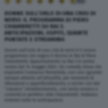
140
DONNE SULL’ORLO DI UNA CRISI DI
NERVI: IL PROGRAMMA DI PIERO
CHIAMBRETTI SU RAI 3.
ANTICIPAZIONI, OSPITI, QUANTE
PUNTATE E STREAMING
Donne sull’orlo di una crisi di nervi è il nuovo
programma che segna il ritorno in Rai di Piero
Chiambretti. Appuntamento su Rai 3 in prima
serata dal 14 maggio 2024. Un comedy show che
esplorerà l’universo femminile, con uno sguardo
sempre attento all’attualità, per momenti di
riflessione e approfondimento, e anche con del
“classico” intrattenimento, con tanta musica e
comicità in perfetto stile Chiambretti. Vediamo
insieme tutte le anticipazioni.