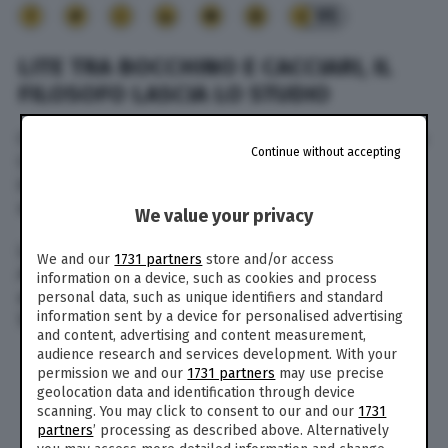
95
LITE TRA BOCCHINO E CACCIARI, IL
FILOSOFO LASCIA LO STUDIO
Clamorosa lite in tv tra Italo Bocchino e Massimo
Continue without accepting
Cacciari con quest’ultimo che, dopo aver
insultato il giornalista, ha abbandonato lo
studio inferocito.
We value your privacy
La vicenda si è svolta nell’ultima puntata di
We and our
1731 partners
store and/or access
Accordi&Disaccordi
, il programma di
information on a device, such as cookies and process
approfondimento politico condotto da Luca
personal data, such as unique identifiers and standard
information sent by a device for personalised advertising
Sommi in onda su Nove.
and content, advertising and content measurement,
audience research and services development. With your
Bocchino: “Non votano perchè sanno
permission we and our
1731 partners
may use precise
che la democrazia è solida”
geolocation data and identification through device
Cacciari: “Ma come fai a dire ste
scanning. You may click to consent to our and our
1731
puttanate? Vai a fanculo”
partners
’ processing as described above. Alternatively