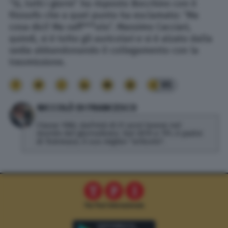
“Si, tutti i giorni” ha risposto Bocchino con il
filosofo che a quel punto ha esclamato: “Ma
cosa dici? Ma vaff***ulo”. Massimo Cacciari,
quindi, si è tolto gli auricolari e si è alzato dalla
sedia abbandonando il collegamento con la
trasmissione.
95
NICCOLÒ DI FRANCESCO
Classe 1982, dall'età di 21 anni lavora nel
mondo del giornalismo. Dal 2019 a TPI, è padre
di Tommaso, il suo miglior "articolo".