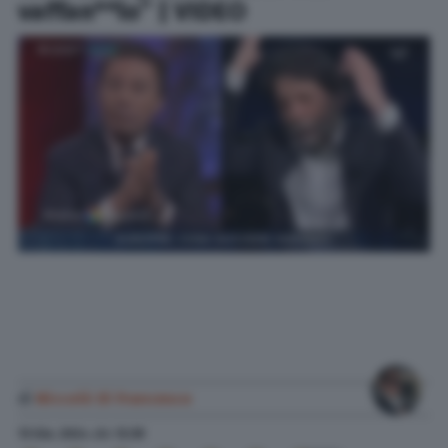
vaffan**lo” | VIDEO
di
Niccolò Di Francesco
13 Giu. 2024
alle
12:39