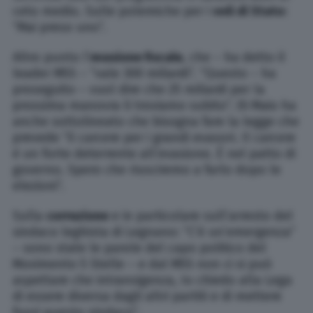
ceto medio. Sulle polemiche per i
voli di Stato
:
“Mai preso uno”.
Altro punto l’
evasione fiscale
, che – ha detto il
leader M5S – “vale 300 miliardi”. “Questo – ha
proseguito – vuol dire che 25 miliardi per la
prossima manovra li troviamo subito”. Di Maio ha
anche sottolineato che bisogna fare la legge che
prevede “il carcere per i grandi evasori. Il carcere
è un forte deterrente all’evasione. È nel patto di
governo. Spero che riusciremo a farlo dopo le
elezioni”.
Sulla
corruzione
e in particolare sull’arresto del
sindaco leghista di Legnano: “C’è un’emergenza”
– sono state le parole del capo politico del
Movimento 5 Stelle – e dal M5S non ci si può
aspettare che intransigenza, Io chiedo alla Lega
di essere diversa dagli altri partiti e di mettere
fuori questo sindaco”.