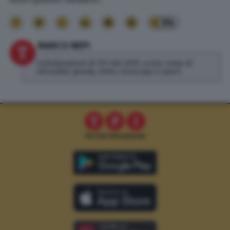
94
MARCO NEPI
Collaboratore di TPI dal 2019, scrivo news di
attualità, gossip, lotto, oroscopo e sport.