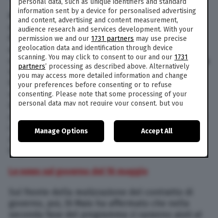
personal data, such as unique identifiers and standard
information sent by a device for personalised advertising
Ma Di Maio è stato chiamato a rispondere su
and content, advertising and content measurement,
diversi altri temi. A partire da quelli fiscali. “La
audience research and services development. With your
flat tax la voto. Aspetto il testo della Lega per
permission we and our
1731 partners
may use precise
geolocation data and identification through device
essere sicuro che non sia una promessa
scanning. You may click to consent to our and our
1731
elettorale. La potevamo fare anche con la scorsa
partners
’ processing as described above. Alternatively
legge di bilancio, ma poi la Lega ha preferito
you may access more detailed information and change
farla solo alle partite Iva”, ha affermato il
your preferences before consenting or to refuse
vicepresidente del Consiglio sul
taglio dell’Irpef
.
consenting. Please note that some processing of your
personal data may not require your consent, but you
E ha precisato: “La firmo, ma pongo solo due
have a right to object to such processing. Your
condizioni: la flat tax non deve servire ad aiutare
preferences will apply to this website only. You can
i ricchi e soprattutto non si devono usare le
Manage Options
Accept All
change your preferences or withdraw your consent at
risorse degli 80 euro di Renzi se no è una presa
any time by returning to this site and clicking the
privacy
in giro”.
policy
button at the bottom of the webpage.
Le news sul governo del 16 maggio
Sul fronte della realizzazione del contratto di
governo, poi, Di Maio ha affermato che nella
seconda fase del programma ci saranno aiuti al