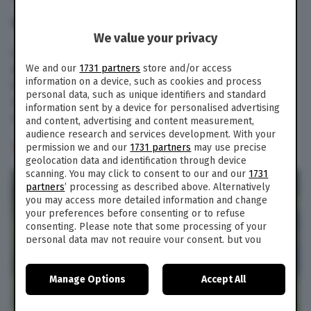
SAGITTARIO
We value your privacy
Cari Sagittario, secondo l’oroscopo di Paolo Fox
di domani la giornata sarà abbastanza
We and our
1731 partners
store and/or access
information on a device, such as cookies and process
impegnata e complicata, con un umore che non
personal data, such as unique identifiers and standard
sarà sempre positivo per affrontare impegni e
information sent by a device for personalised advertising
competizioni.
and content, advertising and content measurement,
audience research and services development. With your
TUTTI GLI OROSCOPI DI PAOLO FOX
permission we and our
1731 partners
may use precise
geolocation data and identification through device
scanning. You may click to consent to our and our
1731
partners
’ processing as described above. Alternatively
you may access more detailed information and change
your preferences before consenting or to refuse
consenting. Please note that some processing of your
personal data may not require your consent, but you
have a right to object to such processing. Your
preferences will apply to this website only. You can
Manage Options
Accept All
change your preferences or withdraw your consent at
any time by returning to this site and clicking the
privacy
policy
button at the bottom of the webpage.