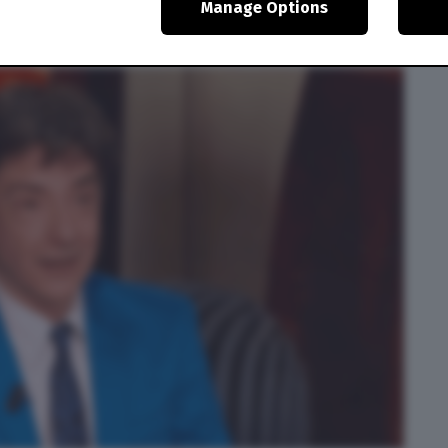
Manage Options
X