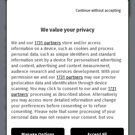
Continue without accepting
Leone
We value your privacy
Cari amici del Leone, secondo l’oroscopo di
We and our
1731 partners
store and/or access
Branko di oggi (venerdì 27 maggio 2022), un
information on a device, such as cookies and process
colloquio di lavoro darà la possibilità di mettersi
personal data, such as unique identifiers and standard
information sent by a device for personalised advertising
in gioco. Le coppie potrebbero iniziare a
and content, advertising and content measurement,
programmare convivenze e matrimoni, i single
audience research and services development. With your
saranno esigenti e perfezionisti.
permission we and our
1731 partners
may use precise
geolocation data and identification through device
LE AFFINITÀ DI COPPIA PER TUTTI I SEGNI
scanning. You may click to consent to our and our
1731
ZODIACALI
partners
’ processing as described above. Alternatively
you may access more detailed information and change
your preferences before consenting or to refuse
Vergine
consenting. Please note that some processing of your
personal data may not require your consent, but you
Cari Vergine, vi manca un po’ di fiducia nei
have a right to object to such processing. Your
collaboratori. Durante la giornata di oggi però
preferences will apply to this website only. You can
avrete bisogno di amare, finalmente gli affetti
Manage Options
Accept All
change your preferences or withdraw your consent at