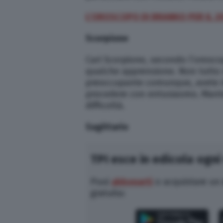
L’OROSCOPO DI BRANKO PER IL 2
Scorpione
Cari Scorpione, secondo l’orosco
qualche apprensione. Non tutto 
preoccupante comunque, avete im
procedere con entusiasmo. Mante
difficoltà.
Sagittario
TPI esce in edicola ogni
Puoi
abbonarti
o acquistare un
gratuita: