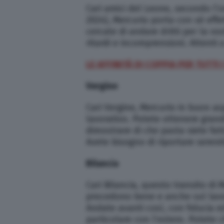
Cari amici del Leone, secondo l’
2024), Mercurio porta con sé effet
cercate di andare dritti per la v
ritardi e incomprensioni. Attenti 
LE AFFINITÀ DI COPPIA PER TUTTI 
Vergine
Cari Vergine, Mercurio in buon asp
lavorativo. Potete ottenere grandi
dimostrare di che pasta siete fatt
Avete bisogno di riportare serenit
Bilancia
Cari Bilancia, questo transito di M
procedono bene e anche sul lavor
Andate avanti così, con fiducia e
particolare con l’estero. Potete c