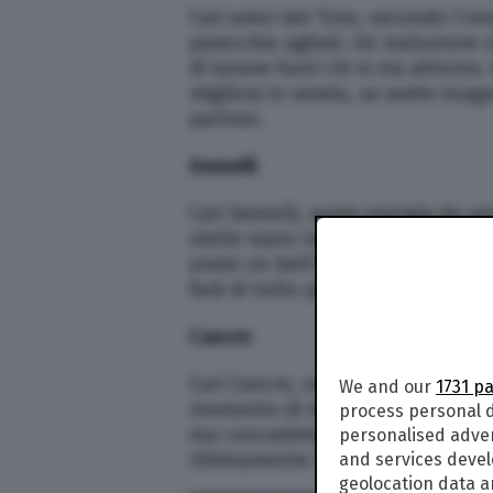
Cari amici del Toro, secondo l’or
parecchio agitati. Un malumore c
di tenere fuori chi vi sta attorno.
migliora in serata, se avete esag
partner.
Gemelli
Cari Gemelli, avete energia da ve
stelle siano totalmente dalla vos
avete un bell’intuito. Portate av
farà di tutto per mettervi il basto
Cancro
Cari Cancro, venite da un period
We and our
1731 p
momento di rimboccarsi le manich
process personal d
ma concedetevi anche un po’ di r
personalised adve
Ultimamente l’amore è stato tras
and services deve
geolocation data a