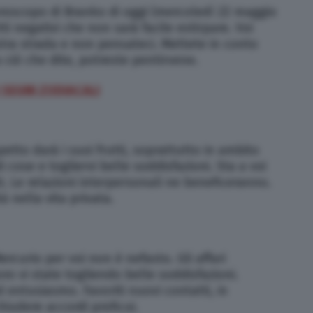
oroscopo di Branko di oggi (mercoledì 22 maggio
ti negativi che non sarà facile estirpare. Voi
ostra strada e non pensateci. Mettete in conto
a ciò che dite, potreste pentirvene.
I SEGNI ZODIACALI
etto darà i suoi frutti, soprattutto in ambito
 cose e togliervi belle soddisfazioni. Sta a voi
i. Le relazioni interpersonali ne beneficeranno.
à nella vita privata.
ercurio per voi non è nefasto. Gli affari
o vi state togliendo belle soddisfazioni.
d entusiasmo. Favoriti nuovi contatti, in
hiudere accordi proficui.