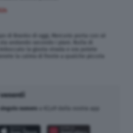
024
po di Branko di oggi, Mercurio porta con sé
sta andando secondo i piani. Nulla di
boccato la giusta strada e ora potete
nete la calma di fronte a qualche piccola
 venerdì
singolo numero
a €2,49 dalla nostra app