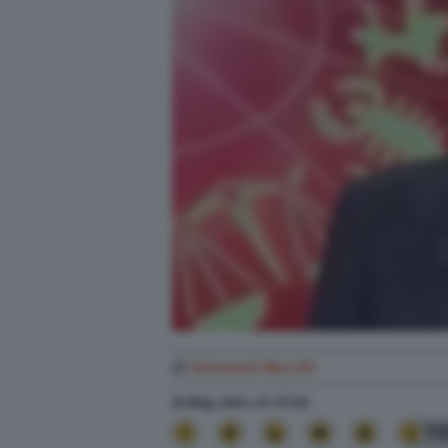
di
Giovanni Macchi
22 Mag. 2024
alle
07:20
11