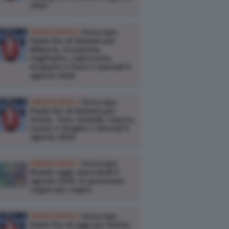
2026
OROSCOPO /
Oroscopo
Paolo Fox di domani per
Bilancia, Scorpione,
Sagittario, Capricorno,
Acquario e Pesci | Giovedì 6
agosto 2026
OROSCOPO /
Oroscopo
Paolo Fox di domani per
Ariete, Toro, Gemelli, Cancro,
Leone e Vergine | Giovedì 6
agosto 2026
OROSCOPO /
Oroscopo
Branko oggi, mercoledì 5
agosto 2026: le previsioni
segno per segno
OROSCOPO /
Oroscopo
Paolo Fox di oggi per Ariete,