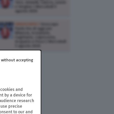
Toro, Gemelli, Cancro, Leone
e Vergine | Mercoledì 5
agosto 2026
OROSCOPO /
Oroscopo
Paolo Fox di oggi per
Bilancia, Scorpione,
Sagittario, Capricorno,
Acquario e Pesci | Mercoledì
5 agosto 2026
 without accepting
 cookies and
t by a device for
 audience research
use precise
consent to our and