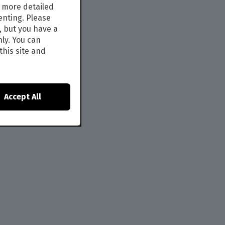
s more detailed
enting. Please
, but you have a
nly. You can
this site and
Accept All