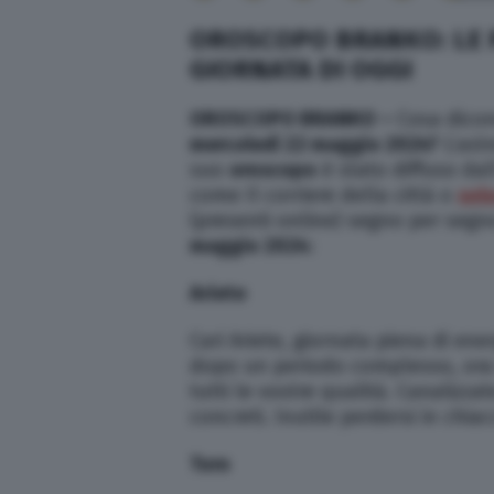
OROSCOPO BRANKO: LE P
GIORNATA DI OGGI
OROSCOPO BRANKO –
Cosa dicon
mercoledì 22 maggio
2024?
L’ast
suo
oroscopo
è stato diffuso dall
come Il corriere della città o
sol
(presenti online) segno per segn
maggio
2024:
Ariete
Cari Ariete, giornata piena di ener
dopo un periodo complesso, ora s
tutti le vostre qualità. Canalizzat
concreti. Inutile perdersi in chia
Toro