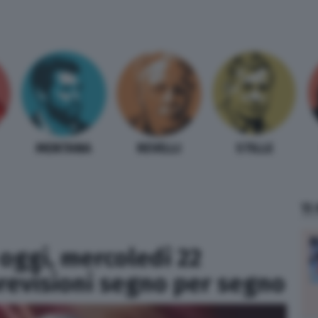
MENTANA
REVELLI
STILLE
TI
oggi, mercoledì 22
revisioni segno per segno