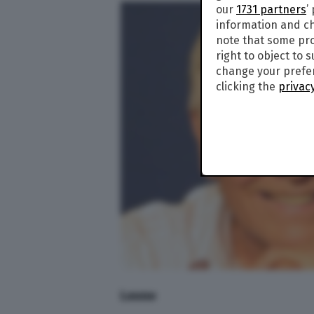
our
1731 partners
’
information and ch
note that some pro
right to object to 
change your prefer
clicking the
privacy
Leone