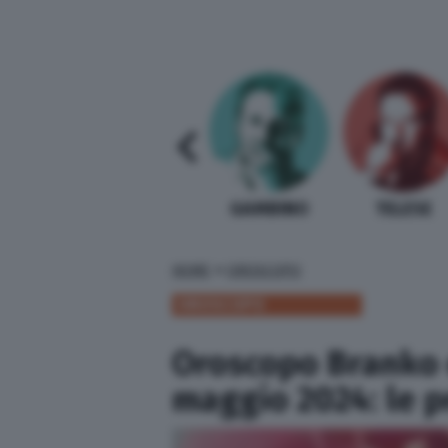
SABELLI FIORETTI
GUIDA BARDI
GAMBINO
TELESE
»
HOME
OROSCOPO
OROSCOPO
Oroscopo Branko 
maggio 2024: le p