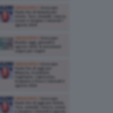
OROSCOPO /
Oroscopo
Paolo Fox di domani per
Ariete, Toro, Gemelli, Cancro,
Leone e Vergine | Venerdì 7
agosto 2026
OROSCOPO /
Oroscopo
Branko oggi, giovedì 6
agosto 2026: le previsioni
segno per segno
OROSCOPO /
Oroscopo
Paolo Fox di oggi per
Bilancia, Scorpione,
Sagittario, Capricorno,
Acquario e Pesci | Giovedì 6
agosto 2026
OROSCOPO /
Oroscopo
Paolo Fox di oggi per Ariete,
Toro, Gemelli, Cancro, Leone
e Vergine | Giovedì 6 agosto