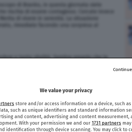
oscopo di Branko, in questa giornata siete
he rischia di essere contagioso. Cercate invece
 Merita di vivere in serenità. La situazione
erato, rimediate facendo una sorpresa al
ndere e tanta vitalità. Sembra proprio che le
tra parte oggi. Sul lavoro sarete molto creativi e
Continue
anti le vostre idee, difendendole anche da chi
ne fra le ruote.
We value your privacy
o davvero complesso, ma ora è arrivato il
artners
store and/or access information on a device, such as
e e risalire la china. Avete tanto da recuperare,
ata, such as unique identifiers and standard information sen
elax per recuperare energie positive.
rtising and content, advertising and content measurement,
curato, trascorrete del tempo con il partner.
lopment. With your permission we and our
1731 partners
may 
nd identification through device scanning. You may click to 