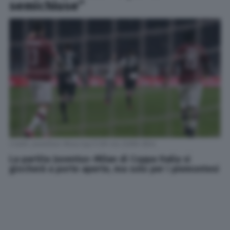
semichiuse”
Credit: Jonathan Moscrop/CSM via ZUMA Wire
La partita Juventus–Milan di Coppa Italia si
giocherà a porte aperte, ma solo per i piemontesi