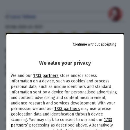
di
Luca Telese
29 Feb. 2020
alle
15:57
99
Continue without accepting
IL CORONAVIRUS PUÒ FERMARE
TUTTO, MA NON GLI INCASSI DELLA
We value your privacy
JUVE: NASCE LA PARTITA “A PORTE
SEMICHIUSE”
We and our
1733 partners
store and/or access
information on a device, such as cookies and process
Il coronavirus, se mai fosse stato necessario, ci
personal data, such as unique identifiers and standard
information sent by a device for personalised advertising
spiega che in omaggio a George Orwell tutti i
and content, advertising and content measurement,
tifosi sono uguali, ma alcuni sono più uguali.
audience research and services development. With your
Soprattutto alcuni incassi.
permission we and our
1733 partners
may use precise
geolocation data and identification through device
Così nell’almanacco delle follie virali – tenendo
scanning. You may click to consent to our and our
1733
partners
’ processing as described above. Alternatively
conto dei malumori della società bianconera, si