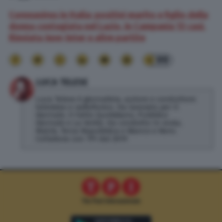
Coronavirus in Italia: positivi marito e figlio della
donna contagiata nel Lazio. In Campania 13 casi.
Rinviata Juve-Inter e altre partite
99
LUCA TELESE
Luca Telese è giornalista, autore e conduttore
televisivo e radiofonico. Ha lavorato per Il
Giornale, Il Fatto Quotidiano, Pubblico
Giornale e La Verità. Ha condotto In onda,
Matrix, Terza Repubblica e Bianco e Nero.
Collabora con TPI dal 2019