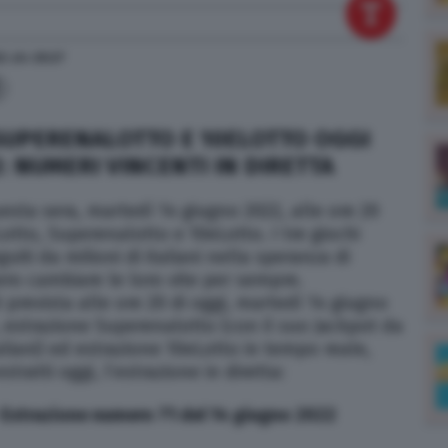
22
alle
20:27
 SUPERENALOTTO E 10ELOTTO OGGI
: NUMERI VINCENTI IN DIRETTA
sta sera, martedì 14 giugno 2022, alle ore 20
Lotto, Superenalotto e 10eLotto. I tre giochi
uiti da milioni di italiani nella speranza di
ero cambiare le loro vite per sempre.
 prevista alle ore 20 di oggi, martedì 14 giugno
, estrazione Superenalotto (con il suo Jackpot da
aliani) ed estrazione 10eLotto in tempo reale,
stratti oggi, l’estrazione in diretta:
Estrazione numero 71 del 14 giugno 2022