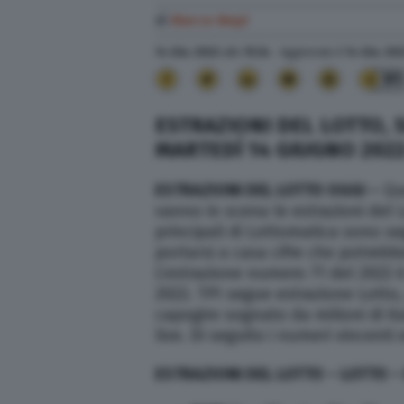
di
Marco Nepi
14 Giu. 2022
alle
15:34
- Aggiornato il
14 Giu. 20
91
ESTRAZIONI DEL LOTTO,
MARTEDÌ 14 GIUGNO 2022
ESTRAZIONI DEL LOTTO OGGI –
Que
vanno in scena le estrazioni del 
principali di Lottomatica sono seg
portarsi a casa cifre che potrebb
L’estrazione numero 71 del 2022 è
2022. TPI segue estrazione Lotto
capogiro sognato da milioni di it
live. Di seguito i numeri vincenti e
ESTRAZIONI DEL LOTTO –
LOTTO
– 