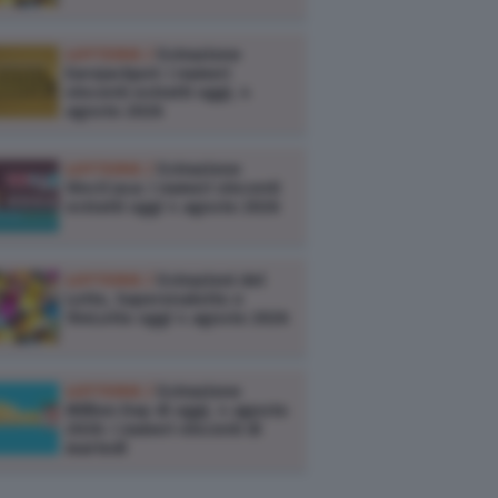
LOTTERIE /
Estrazione
Eurojackpot: i numeri
vincenti estratti oggi, 4
agosto 2026
LOTTERIE /
Estrazione
VinciCasa: i numeri vincenti
estratti oggi 4 agosto 2026
LOTTERIE /
Estrazioni del
Lotto, Superenalotto e
10eLotto oggi 4 agosto 2026
LOTTERIE /
Estrazione
Million Day di oggi, 4 agosto
2026: i numeri vincenti di
martedì