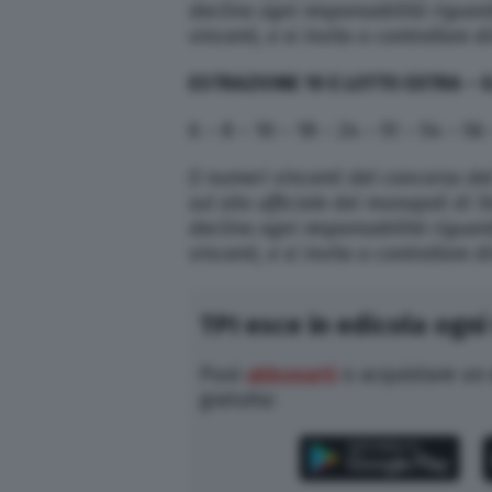
declina ogni responsabilità riguar
vincenti, e si invita a controllare 
ESTRAZIONE 10 E LOTTO EXTRA – E
6 – 8 – 10 – 18 – 24 – 51 – 54 – 56
(I numeri vincenti del concorso de
sul sito ufficiale dei monopoli di
declina ogni responsabilità riguar
vincenti, e si invita a controllare 
TPI esce in edicola ogni
Puoi
abbonarti
o acquistare un
gratuita: