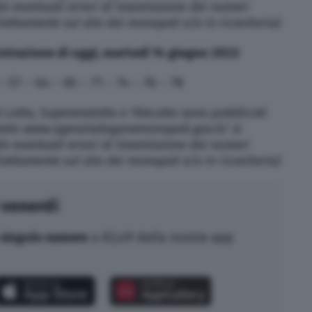
do eventuali errori di trasmissione dei numeri
direttamente sul sito dei monopoli e/o in ricevitoria)
strazione di oggi, martedì 14 giugno 2022
 – 57 – 64 – 65 – 71 – 74 – 76 – 78
l Lotto, Superenalotto e 10eLotto sono pubblicati
 Stato www.agenziadoganemonopoli.gov.it/ si
do eventuali errori di trasmissione dei numeri
direttamente sul sito dei monopoli e/o in ricevitoria)
 venerdì
singolo numero
a €2,49 dalla nostra app