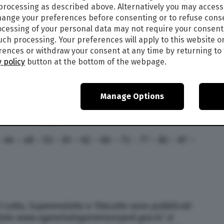
 processing as described above. Alternatively you may acces
ange your preferences before consenting or to refuse cons
cessing of your personal data may not require your consent
such processing. Your preferences will apply to this website o
ences or withdraw your consent at any time by returning to 
l Lotto, Superenalotto e 10eLotto sono pubblicati
 policy
button at the bottom of the webpage.
 Stato www.agenziadoganemonopoli.gov.it/ si
do eventuali errori di trasmissione dei numeri
direttamente sul sito dei monopoli e/o in ricevitoria)
Manage Options
artedì 14 giugno 2022
– 46 – 48 – 53 – 61 – 62 – 66 – 73 – 77 – 82 – 87 –
l Lotto, Superenalotto e 10eLotto sono pubblicati
 Stato www.agenziadoganemonopoli.gov.it/ si