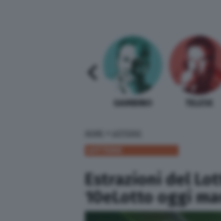
SABELLI FIORETTI
GUIDA BARDI
GAMBINO
TELESE
»
HOME
LOTTERIE
LOTTERIE
Estrazioni del Lo
10eLotto oggi ma