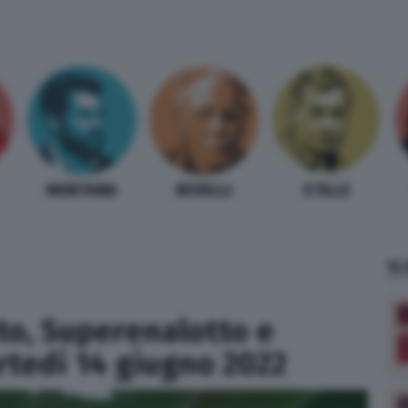
MENTANA
REVELLI
STILLE
TI
tto, Superenalotto e
rtedì 14 giugno 2022