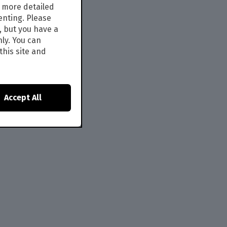
s more detailed
enting. Please
, but you have a
nly. You can
this site and
Accept All