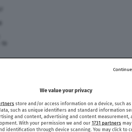
57
8
 10
34
Continue
 – 88
l Lotto, Superenalotto e 10eLotto sono pubblicati
 Stato www.agenziadoganemonopoli.gov.it/ si
We value your privacy
do eventuali errori di trasmissione dei numeri
direttamente sul sito dei monopoli e/o in ricevitoria)
artners
store and/or access information on a device, such as
ata, such as unique identifiers and standard information sen
meri e simboli
rtising and content, advertising and content measurement,
lopment. With your permission we and our
1731 partners
may 
nd identification through device scanning. You may click to 