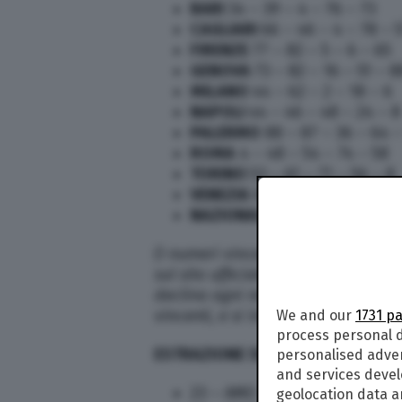
BARI
34 – 39 – 4 – 76 – 73
CAGLIARI
66 – 46 – 4 – 78 – 
FIRENZE
77 – 82 – 5 – 6 – 65
GENOVA
73 – 82 – 16 – 51 – 8
MILANO
44 – 62 – 2 – 18 – 6
NAPOLI
44 – 46 – 48 – 24 – 8
PALERMO
88 – 87 – 36 – 64 –
ROMA
4 – 48 – 54 – 74 – 58
TORINO
53 – 61 – 71 – 56 – 8
VENEZIA
66 – 90 – 56 – 62 – 
NAZIONALE
33 – 64 – 40 – 70
(I numeri vincenti del concorso de
sul sito ufficiale dei monopoli di
declina ogni responsabilità riguar
vincenti, e si invita a controllare 
We and our
1731 p
process personal d
ESTRAZIONE SIMBOLOTTO OGGI: nu
personalised adve
and services deve
23 – AMO
geolocation data a