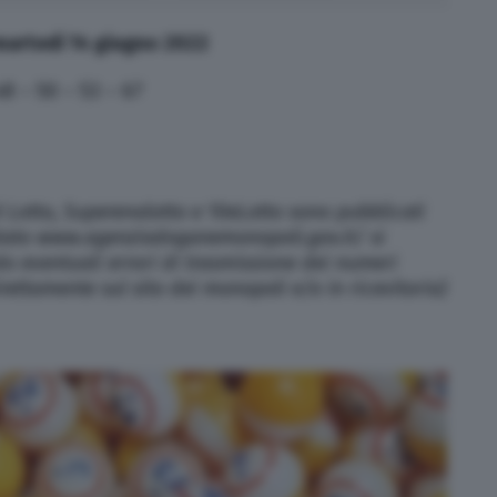
martedì 14 giugno 2022
48 – 50 – 53 – 67
l Lotto, Superenalotto e 10eLotto sono pubblicati
 Stato www.agenziadoganemonopoli.gov.it/ si
do eventuali errori di trasmissione dei numeri
direttamente sul sito dei monopoli e/o in ricevitoria)