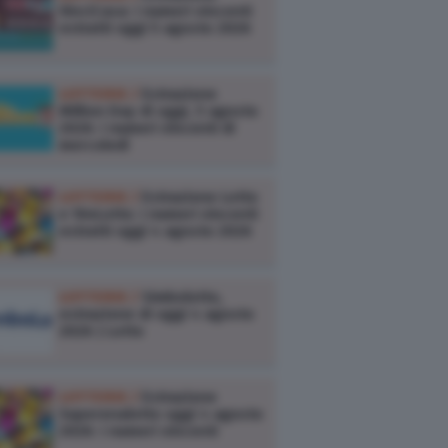
VinciCasa: i numeri vincenti
estratti oggi 5 agosto 2026
LOTTERIE /
Estrazione
Million Day di oggi, 5 agosto
2026: i numeri vincenti di
mercoledì
LOTTERIE /
Estrazione Lotto
e 10eLotto: i numeri vincenti
estratti oggi 4 agosto 2026
LOTTERIE /
Simbolotto,
estrazione di oggi 4 agosto
2026 | Lotto
LOTTERIE /
Estrazione
Superenalotto oggi 4 agosto
2026: i numeri vincenti