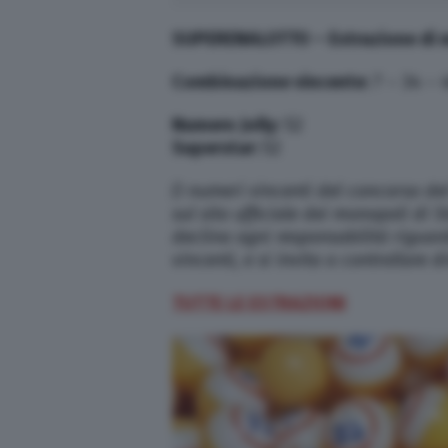
SUPERENALOTTO
– Estrazione di 
Combinazione vincente:
7 – 34 – 
Numero Jolly:
52
Superstar:
52
(I numeri vincenti del concorso de
sul sito ufficiale dei monopoli di
declina ogni responsabilità riguar
vincenti, e si invita a controllare 
TUTTE LE ESTRAZIONI