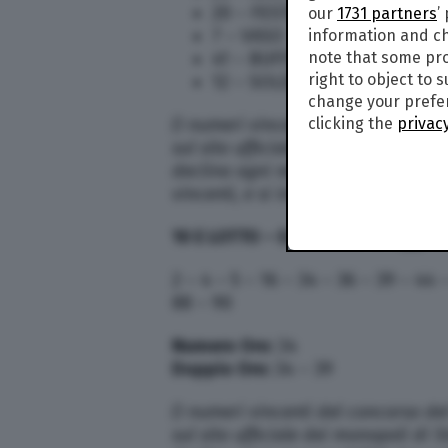
20 – FESTA
our
1731 partners
’
7 – VASO
information and ch
41 – BUFFONE
note that some pro
right to object to 
12 – SOLDATO
change your prefer
(I numeri vincenti del concorso de
clicking the
privacy
sul sito ufficiale dei monopoli di
declina ogni responsabilità riguar
vincenti, e si invita a controllare 
10 E LOTTO –
Estrazione di oggi m
2 – 4 – 5 – 16 – 34 – 36 – 39 – 44 
88 – 90
Numero Oro:
34
Doppio Oro:
34 – 39
(I numeri vincenti del concorso de
sul sito ufficiale dei monopoli di