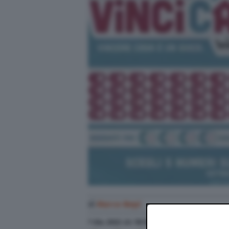
di
Marco Nepi
7 Giu. 2022
alle
18:16
- Aggiornato il
7 Giu. 2022