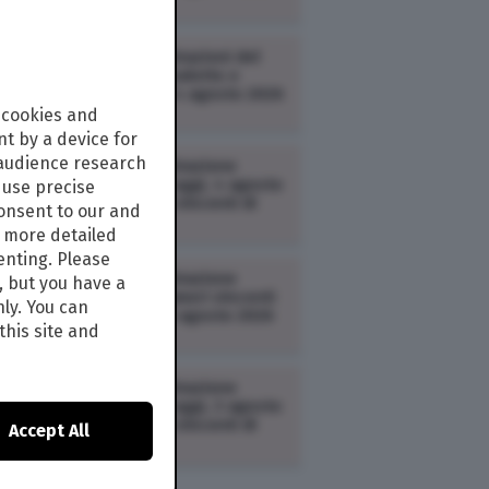
LOTTERIE /
Estrazioni del
Lotto, Superenalotto e
10eLotto oggi 4 agosto 2026
 cookies and
t by a device for
 audience research
LOTTERIE /
Estrazione
Million Day di oggi, 4 agosto
use precise
2026: i numeri vincenti di
consent to our and
martedì
s more detailed
enting. Please
LOTTERIE /
Estrazione
, but you have a
VinciCasa: i numeri vincenti
nly. You can
estratti oggi 3 agosto 2026
this site and
LOTTERIE /
Estrazione
Million Day di oggi, 3 agosto
2026: i numeri vincenti di
Accept All
lunedì