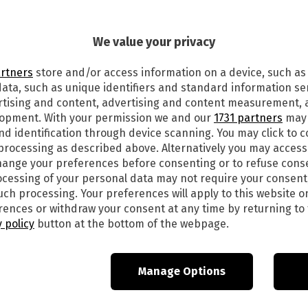
5
We value your privacy
GGI MARTEDÌ 7 GIUGNO 2022. I
ERENALOTTO
artners
store and/or access information on a device, such as
ata, such as unique identifiers and standard information sen
alle ore 20 va in scena l’estrazione del gioco
rtising and content, advertising and content measurement,
di vincere una vera e propria casa indovinando
lopment. With your permission we and our
1731 partners
may 
i vittoria gran parte dell’importo deve essere
nd identification through device scanning. You may click to 
a quali sono i numeri vincenti dell’estrazione di
 processing as described above. Alternatively you may acces
di oggi,
martedì 7 giugno
2022
, alle ore 20
ange your preferences before consenting or to refuse cons
leggere gli aggiornamenti):
cessing of your personal data may not require your consent
such processing. Your preferences will apply to this website o
ences or withdraw your consent at any time by returning to 
 policy
button at the bottom of the webpage.
Manage Options