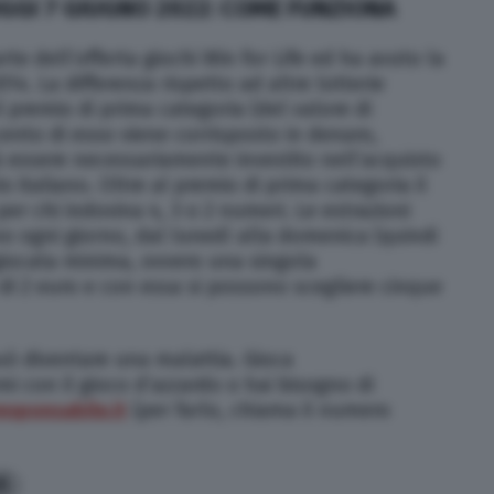
OGGI 7 GIUGNO 2022: COME FUNZIONA
rte dell’offerta giochi Win for Life ed ha avuto la
14. La differenza rispetto ad altre lotterie
l premio di prima categoria (del valore di
cento di esso viene corrisposto in denaro,
à essere necessariamente investito nell’acquisto
io italiano. Oltre al premio di prima categoria il
per chi indovina 4, 3 o 2 numeri. Le estrazioni
no ogni giorno, dal lunedì alla domenica (quindi
 giocata minima, ovvero una singola
di 2 euro e con essa si possono scegliere cinque
può diventare una malattia. Gioca
i con il gioco d’azzardo o hai bisogno di
sponsabile.it
(per farlo, chiama il numero
5