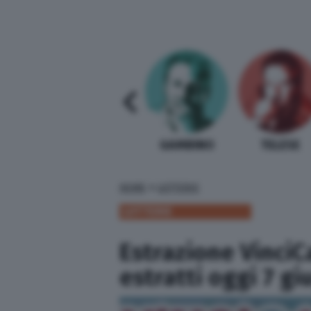
SABELLI FIORETTI
GUIDA BARDI
GAMBINO
TELESE
»
HOME
LOTTERIE
LOTTERIE
Estrazione VinciC
estratti oggi 7 g