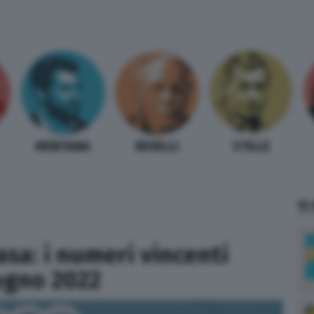
MENTANA
REVELLI
STILLE
TI
asa: i numeri vincenti
iugno 2022