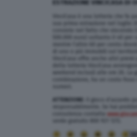
ESTRAZIONE VINCICASA DI 
VinciCasa è una lotteria che fa pa
sua prima estrazione nel luglio 20
consiste nel fatto che vincendo i
500.000 euro) soltanto il 40 per 
mentre l’altro 60 per cento dovr
di uno o più immobili sul territor
VinciCasa offre anche altri premi 
della lotteria VinciCasa avvengo
weekend inclusi) alle ore 20. La
combinazione, ha un costo fisso 
numeri.
ATTENZIONE
: il gioco d’azzardo 
responsabilmente. Se hai problem
consulenza contatta
www.giocare
verde gratuito 800 921 121).
38