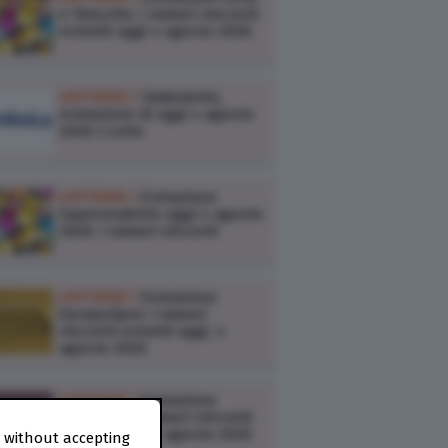
e 10eLotto: i numeri vincenti
estratti oggi 4 agosto 2026
LOTTERIE /
Simbolotto,
estrazione di oggi 4 agosto
2026 | Lotto
LOTTERIE /
Estrazione
Superenalotto oggi 4 agosto
2026: i numeri vincenti
LOTTERIE /
Estrazione
Eurojackpot: i numeri
vincenti estratti oggi, 4
agosto 2026
LOTTERIE /
Estrazione
VinciCasa: i numeri vincenti
estratti oggi 4 agosto 2026
 without accepting