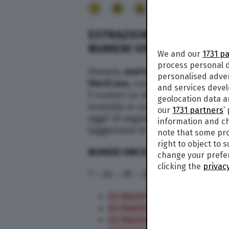
38
ESTRAZIONE VINCICASA O
NUMERI VINCENTI | SUP
We and our
1731 p
process personal d
Stasera,
martedì 7 giugno 2022
, 
personalised adve
VinciCasa,
concorso che permette 
and services deve
5 numeri su 40. Esatto: in caso d
geolocation data a
investito in uno o più immobili. M
our
1731 partners
’
oggi? Di seguito i numeri vincenti 
information and ch
(aggiornare in continuazione per 
note that some pro
right to object to 
NUMERI VINCENTI
change your prefer
clicking the
privacy
7 – 24 – 25 – 28 – 33
ESTRAZIONE 6 GIUGNO 2022
ESTRAZIONE 5 GIUGNO 2022
ESTRAZIONE 4 GIUGNO 2022