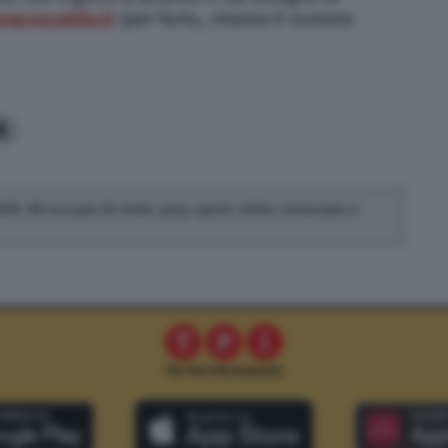
sponsabile.it
(per farlo, chiama il numero
8
fatti. Mi occupo di news, pop, sport, lotto, oroscopo e