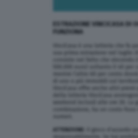
ESTRAZIONE VINCICASA DI 
FUNZIONA
VinciCasa è una lotteria che fa pa
sua prima estrazione nel luglio 20
consiste nel fatto che vincendo i
500.000 euro) soltanto il 40 per 
mentre l’altro 60 per cento dovr
di uno o più immobili sul territor
VinciCasa offre anche altri premi 
della lotteria VinciCasa avvengo
weekend inclusi) alle ore 20. La
combinazione, ha un costo fisso 
numeri.
ATTENZIONE
: il gioco d’azzardo 
responsabilmente. Se hai problem