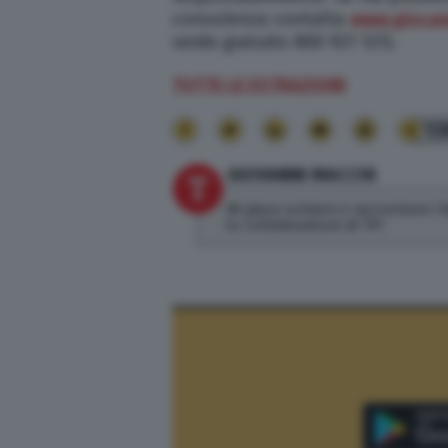
consulenza contatta
www.giocare
verde gratuito 800 921 121).
TUTTE LE ESTRAZIONI
13
GIOVANNI MACCHI
Mi piace scrivere e raccontare i 
tv. Collaboratore di TPI