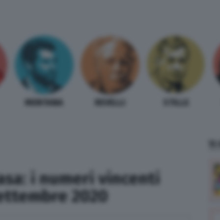
MENTANA
REVELLI
STILLE
TI
asa: i numeri vincenti
settembre 2020