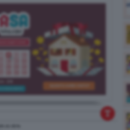
020
alle
20:14