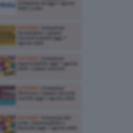
estrazione di oggi 7 agosto
2026 | Lotto
LOTTERIE /
Estrazione
Eurojackpot: i numeri
vincenti estratti oggi, 7
agosto 2026
LOTTERIE /
Estrazione
Superenalotto oggi 7 agosto
2026: i numeri vincenti
LOTTERIE /
Estrazione
VinciCasa: i numeri vincenti
estratti oggi 7 agosto 2026
LOTTERIE /
Estrazioni del
Lotto, Superenalotto e
10eLotto oggi 7 agosto 2026