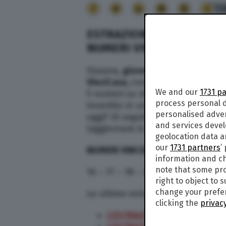
13
ESTRAZIONE VINCICASA O
NUMERI VINCENTI | SUP
Stasera,
giovedì 10 settembre
20
VinciCasa,
concorso che permette 
We and our
1731 p
5 numeri su 40. Esatto: in caso d
process personal d
investito in uno o più immobili. M
personalised adve
oggi? Di seguito i numeri vincenti 
and services deve
(aggiornare in continuazione per 
geolocation data a
our
1731 partners
’
NUMERI VINCENTI
information and ch
note that some pro
16 – 17 – 18 – 28 – 35
right to object to 
change your prefer
Le ultime estrazioni del gioco Vin
clicking the
privacy
L’ESTRAZIONE DEL 9 SETTEM