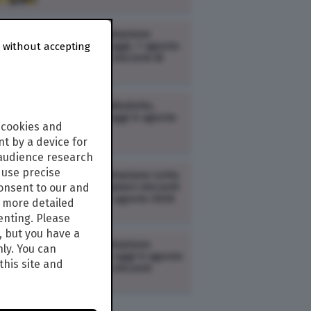
LOTTERIE /
Estrazione
Million Day di oggi, 7 agosto
 without accepting
2026: i numeri vincenti di
venerdì
LOTTERIE /
Simbolotto,
estrazione di oggi 6 agosto
 cookies and
2026 | Lotto
t by a device for
 audience research
use precise
LOTTERIE /
Estrazione Lotto
e 10eLotto: i numeri vincenti
consent to our and
estratti oggi 6 agosto 2026
s more detailed
enting. Please
, but you have a
LOTTERIE /
Estrazione
nly. You can
Superenalotto oggi 6 agosto
this site and
2026: i numeri vincenti