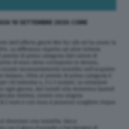
OGGI 10 SETTEMBRE 2020: COME
rte dell’offerta giochi Win for Life ed ha avuto la
14. La differenza rispetto ad altre lotterie
l premio di prima categoria (del valore di
cento di esso viene corrisposto in denaro,
à essere necessariamente investito nell’acquisto
io italiano. Oltre al premio di prima categoria il
per chi indovina 4, 3 o 2 numeri. Le estrazioni
no ogni giorno, dal lunedì alla domenica (quindi
 giocata minima, ovvero una singola
di 2 euro e con essa si possono scegliere cinque
può diventare una malattia. Gioca
i con il gioco d’azzardo o hai bisogno di