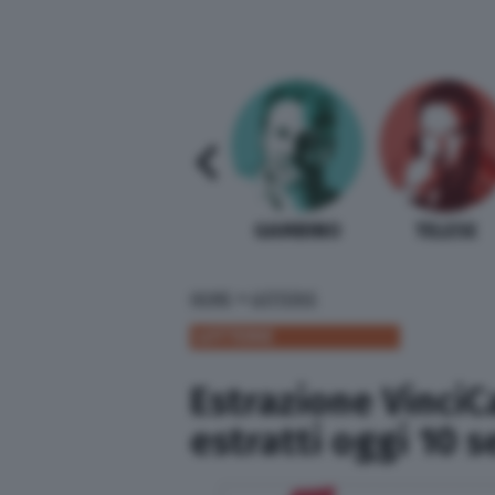
SABELLI FIORETTI
GUIDA BARDI
GAMBINO
TELESE
»
HOME
LOTTERIE
LOTTERIE
Estrazione VinciC
estratti oggi 10 