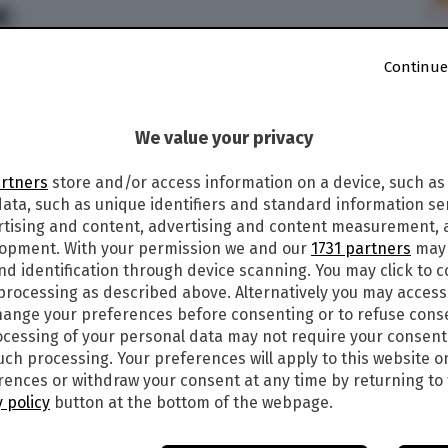
8
GGI GIOVEDÌ 10
SETTEMBRE
2020. I
Continue
ERENALOTTO
We value your privacy
20
, alle ore 20 va in scena l’estrazione del gioco
di vincere una vera e propria casa indovinando
artners
store and/or access information on a device, such as
i vittoria gran parte dell’importo deve essere
ata, such as unique identifiers and standard information sen
a quali sono i numeri vincenti dell’estrazione di
rtising and content, advertising and content measurement,
di oggi,
giovedì 10 settembre
2020
, alle ore 20
lopment. With your permission we and our
1731 partners
may 
leggere gli aggiornamenti):
nd identification through device scanning. You may click to 
 processing as described above. Alternatively you may acces
ange your preferences before consenting or to refuse cons
cessing of your personal data may not require your consent
such processing. Your preferences will apply to this website o
ences or withdraw your consent at any time by returning to 
ci Casa:
 policy
button at the bottom of the webpage.
BRE 2020