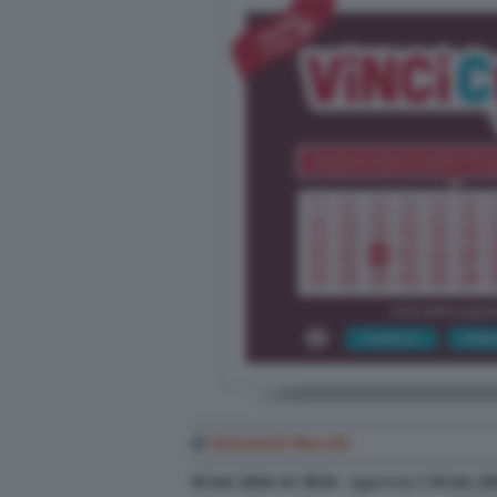
di
Giovanni Macchi
10 Set. 2020
alle
18:26
- Aggiornato il
10 Set. 2